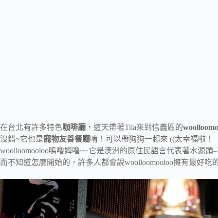
在台北有許多特色
咖啡廳
，這天帶著Tila來到信義區的
woolloomo
沒錯~它也是
寵物友善餐廳
唷！可以帶狗狗一起來 ((太幸福啦！
woolloomooloo嗚嚕姆嚕~~它是澳洲的原住民語言代表著水源
而不知道怎麼開始的，許多人都會說woolloomooloo擁有最好吃