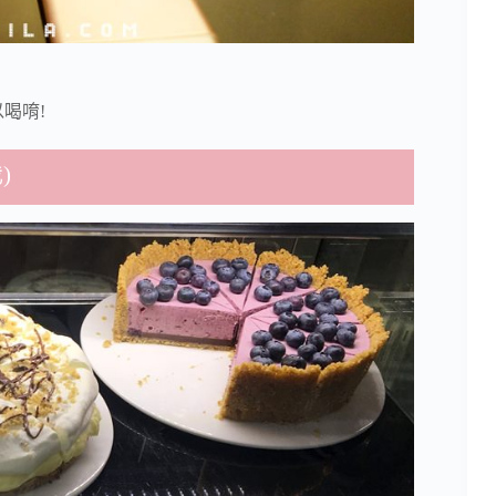
喝唷!
)