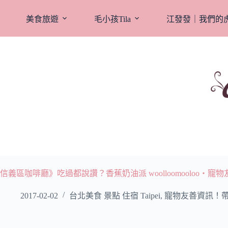
跳
至
美食旅遊
毛小孩Tila
江發發｜我們的
主
要
內
容
信義區咖啡廳》吃過都說讚？香蕉奶油派 woolloomooloo‧寵物
2017-02-02
台北美食 景點 住宿 Taipei
,
寵物友善資訊！