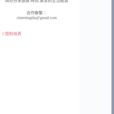
與你分享旅遊.時尚.美食的生活點滴
合作聯繫：
clairetingtila@gmail.com
C妞粉絲頁