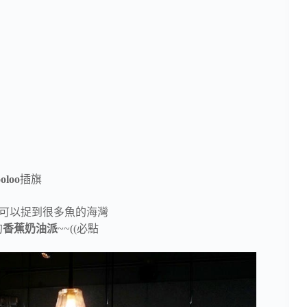
oloo
插旗
頭–可以捉到很多魚的海灣
的
香蕉奶油派
~~((必點