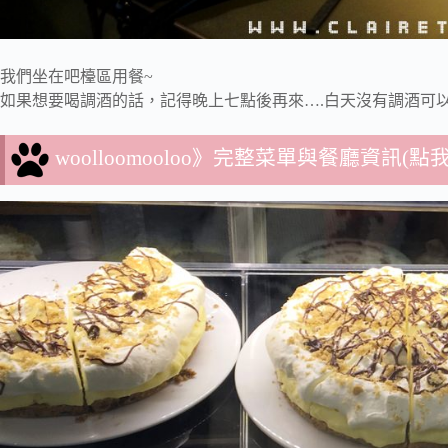
我們坐在吧檯區用餐~
如果想要喝調酒的話，記得晚上七點後再來….白天沒有調酒可以
woolloomooloo》完整菜單與餐廳資訊(點我