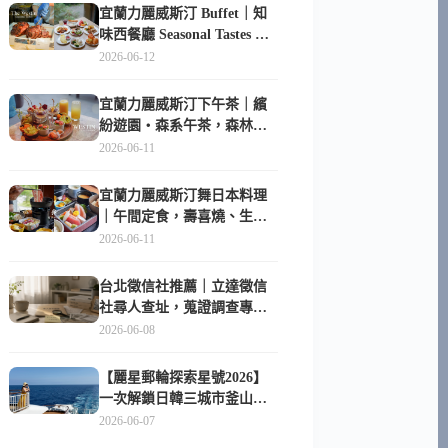
宜蘭力麗威斯汀 Buffet｜知
味西餐廳 Seasonal Tastes 晚
餐早餐吃什麼？
2026-06-12
宜蘭力麗威斯汀下午茶｜繽
紛遊園・森系午茶，森林系
甜點超好拍
2026-06-11
宜蘭力麗威斯汀舞日本料理
｜午間定食，壽喜燒、生魚
片與日式包廂空間
2026-06-11
台北徵信社推薦｜立達徵信
社尋人查址，蒐證調查專家
陪你找回失聯的家人
2026-06-08
【麗星郵輪探索星號2026】
一次解鎖日韓三城市釜山、
長崎、那霸｜餐點升級、表
2026-06-07
演更新、船上慶生超難忘