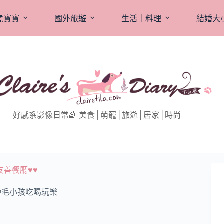
虎寶寶
國外旅遊
生活｜料理
結婚大
好感系影像日常🌈 美食│萌寵│旅遊│居家│時尚
友善餐廳♥♥
帶毛小孩吃喝玩樂