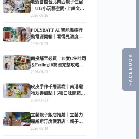
老爺會館台北南西親子住宿
｜U12小玩藝空間×上誼文
化，暑假帶孩子這樣玩
2026-06-26
POLYBATT AI 智能溫控行
動電源開箱｜看得見溫度與
電量，外出更安心的
2026-06-25
10000mAh 行動電源
FACEBOOK
南投埔里必買｜18度C生吐司
＆Feeling18商圈完整攻略，
在地人帶路這樣逛
2026-06-23
皮皮手作千層蛋糕｜南港寵
物友善甜點！5種口味開箱，
比Lady M便宜一半的台北隱
2026-06-23
藏版
宜蘭親子飯店推薦｜宜蘭力
麗威斯汀度假酒店，親子
房、Buffet、泳池、兒童俱樂
2026-06-14
部超適合放電