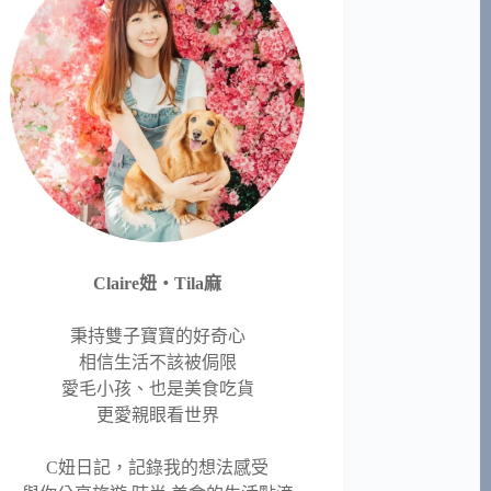
Claire妞‧Tila麻
秉持雙子寶寶的好奇心
相信生活不該被侷限
愛毛小孩、也是美食吃貨
更愛親眼看世界
C妞日記，記錄我的想法感受