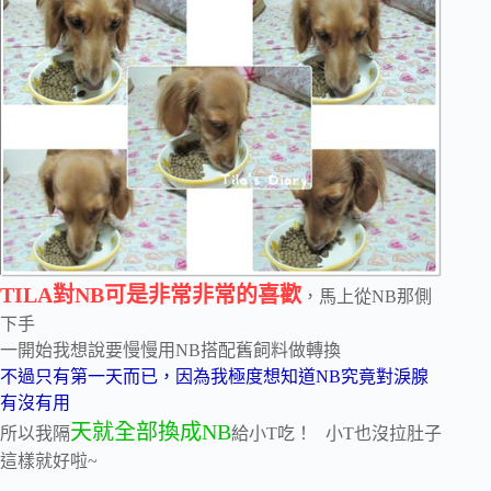
TILA對NB可是非常非常的喜歡
，馬上從NB那側
下手
一開始我想說要慢慢用NB搭配舊飼料做轉換
不過只有第一天而已，因為我極度想知道NB究竟對淚腺
有沒有用
天就全部換成NB
所以我隔
給小T吃！ 小T也沒拉肚子
這樣就好啦~