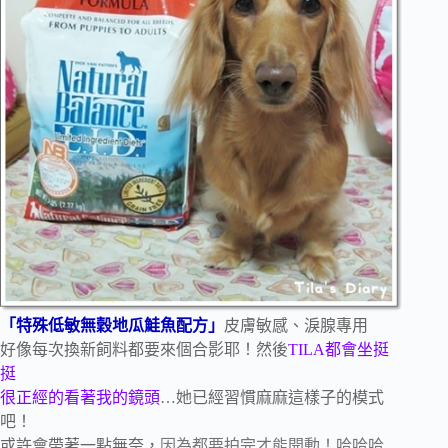
「特殊低敏無穀地瓜鮭魚配方」
皮膚敏感、淚腺專用
好像每次換新飼料都要來個合影耶！然後
TILA都會坐挺
挺
很正經的看著我的鏡頭
…她已經習慣麻麻這樣子的模式
吧！
或許會帶著一點無奈，
因為都要拍完才能開動！哈哈哈