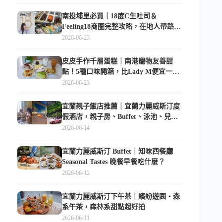
南投埔里必買｜18度C生吐司＆
Feeling18商圈完整攻略，在地人帶路這
樣逛
2026-06-23
皮皮手作千層蛋糕｜南港寵物友善甜
點！5種口味開箱，比Lady M便宜一半
的台北隱藏版
2026-06-23
宜蘭親子飯店推薦｜宜蘭力麗威斯汀度
假酒店，親子房、Buffet、泳池、兒童
俱樂部超適合放電
2026-06-14
宜蘭力麗威斯汀 Buffet｜知味西餐廳
Seasonal Tastes 晚餐早餐吃什麼？
2026-06-12
宜蘭力麗威斯汀下午茶｜繽紛遊園・森
系午茶，森林系甜點超好拍
2026-06-11