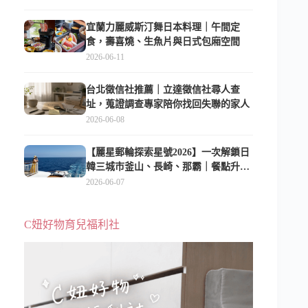
宜蘭力麗威斯汀舞日本料理｜午間定
食，壽喜燒、生魚片與日式包廂空間
2026-06-11
台北徵信社推薦｜立達徵信社尋人查
址，蒐證調查專家陪你找回失聯的家人
2026-06-08
【麗星郵輪探索星號2026】一次解鎖日
韓三城市釜山、長崎、那霸｜餐點升
級、表演更新、船上慶生超難忘
2026-06-07
C妞好物育兒福利社