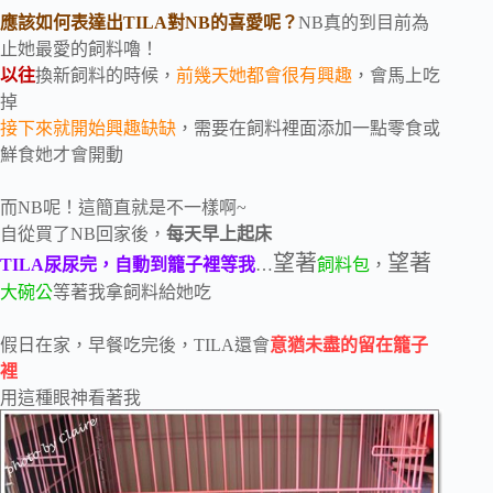
應該如何表達出TILA對NB的喜愛呢？
NB真的到目前為
止她最愛的飼料嚕！
以往
換新飼料的時候，
前幾天她都會很有興趣
，會馬上吃
掉
接下來就開始興趣缺缺
，需要在飼料裡面添加一點零食或
鮮食她才會開動
而NB呢！這簡直就是不一樣啊~
自從買了NB回家後，
每天早上起床
望著
望著
TILA尿尿完，自動到籠子裡等我
…
飼料包
，
大碗公
等著我拿飼料給她吃
假日在家，早餐吃完後，TILA還會
意猶未盡的留在籠子
裡
用這種眼神看著我