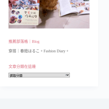
推薦部落格｜Blog
穿搭｜春妞はるこ。Fashion Diary。
文章分類在這邊
文
章
分
類
在
這
邊