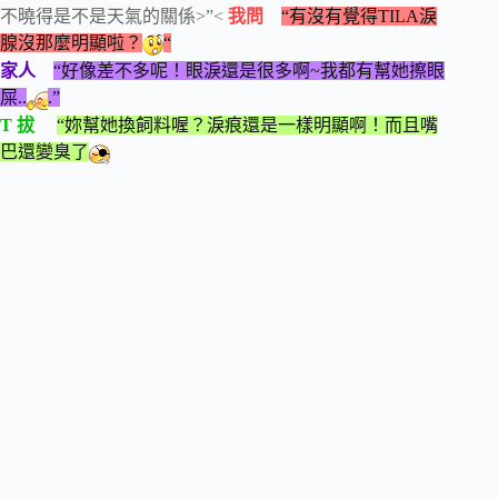
不曉得是不是天氣的關係>”<
我問
“有沒有覺得TILA淚
腺沒那麼明顯啦？
“
家人
“好像差不多呢！眼淚還是很多啊~我都有幫她擦眼
屎..
.”
T 拔
“妳幫她換飼料喔？淚痕還是一樣明顯啊！而且嘴
巴還變臭了