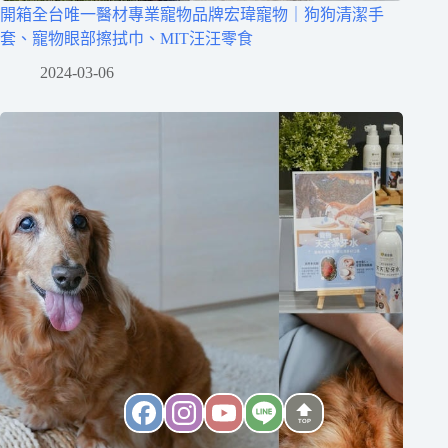
開箱全台唯一醫材專業寵物品牌宏瑋寵物｜狗狗清潔手
套、寵物眼部擦拭巾、MIT汪汪零食
2024-03-06
TOP