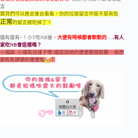
言
寶貝們可以進去後台看看，你的垃圾留言中是不是有些
正常
的留言被吃掉了！
還有還有~！小T吃NB後，
大便有時候都會軟軟的
….
.有人
家吃NB會這樣嗎？
小福麻~小福有這樣子嗎?還是說她的便便都很結實~~我想
要乾乾硬硬的便便啦
！