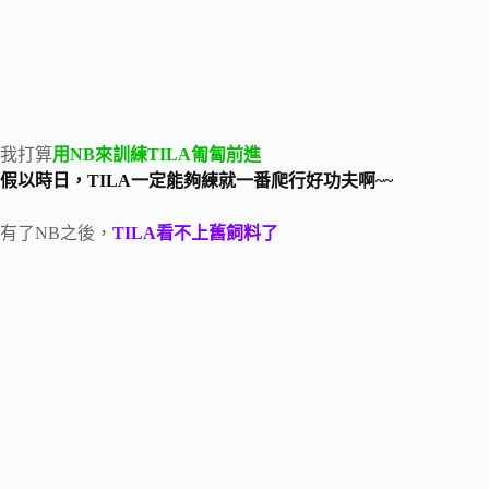
我打算
用NB來訓練TILA匍匐前進
假以時日，TILA一定能夠練就一番爬行好功夫啊~~
有了NB之後，
TILA看不上舊飼料了