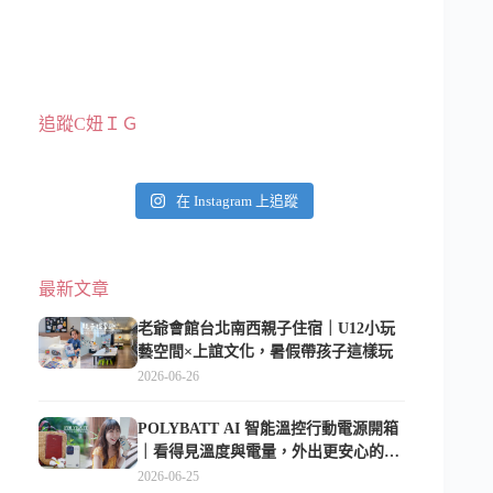
追蹤C妞ＩＧ
在 Instagram 上追蹤
最新文章
老爺會館台北南西親子住宿｜U12小玩
藝空間×上誼文化，暑假帶孩子這樣玩
2026-06-26
POLYBATT AI 智能溫控行動電源開箱
｜看得見溫度與電量，外出更安心的
10000mAh 行動電源
2026-06-25