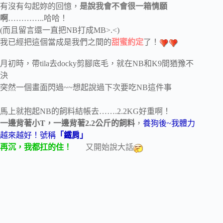
有沒有勾起妳的回憶，
是說我會不會很一箱情願
啊
…………..哈哈！
(而且留言還一直把NB打成MB>.<)
我已經把這個當成是我們之間的
甜蜜約定
了！
月初時，帶tila去docky剪腳底毛，就在NB和K9間猶豫不
決
突然一個畫面閃過~~想起說過下次要吃NB這件事
馬上就抱起NB的飼料結帳去…….2.2KG好重啊！
一邊背著小T，一邊背著2.2公斤的飼料
，
養狗後~我體力
越來越好！號稱
「鐵肩」
再沉，我都扛的住！
又開始說大話