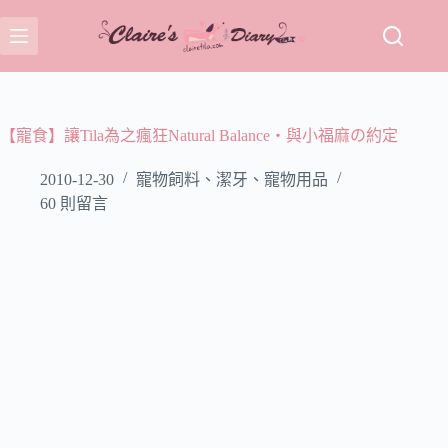
跳
至
主
要
內
容
【寵食】讓Tila為之瘋狂Natural Balance‧與小福麻の約定
2010-12-30
寵物飼料、潔牙、寵物用品
60 則留言