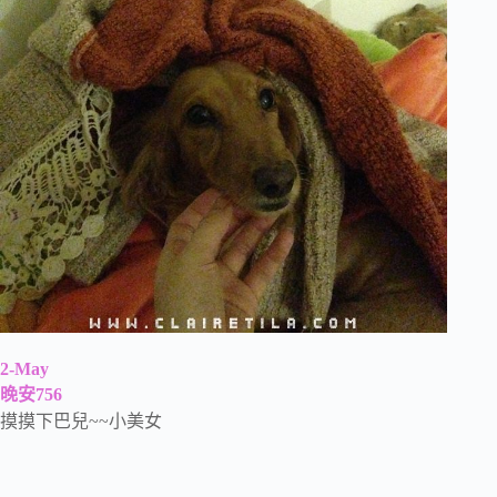
2-May
晚安756
摸摸下巴兒~~小美女