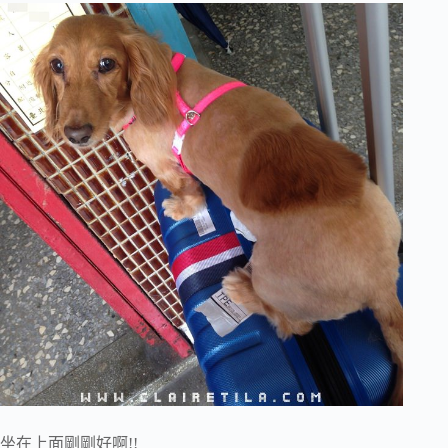
坐在上面剛剛好啊!!