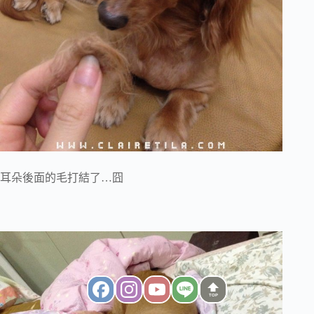
耳朵後面的毛打結了…囧
TOP