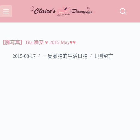
跳
至
主
要
內
容
【腸寫真】Tila 晚安 ♥ 2015.May♥♥
2015-08-17
一隻臘腸的生活日腸
1 則留言