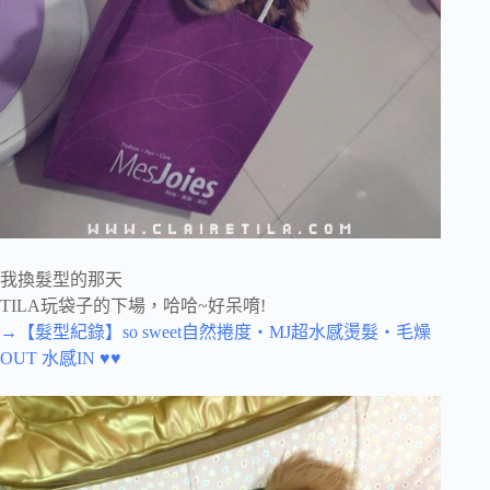
我換髮型的那天
TILA玩袋子的下場，哈哈~好呆唷!
→【髮型紀錄】so sweet自然捲度‧MJ超水感燙髮‧毛燥
OUT 水感IN ♥♥