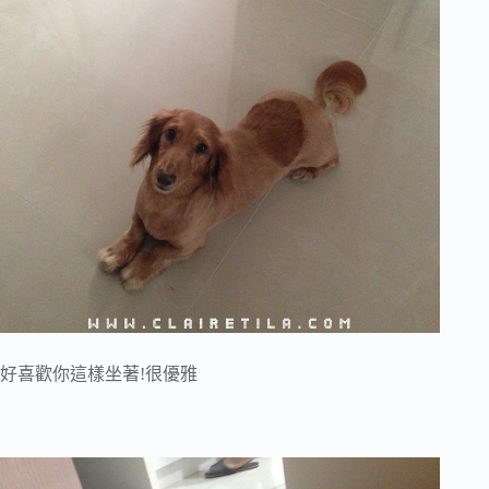
好喜歡你這樣坐著!很優雅