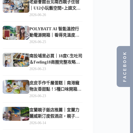
老爺會館台北南西親子住宿
｜U12小玩藝空間×上誼文
化，暑假帶孩子這樣玩
2026-06-26
POLYBATT AI 智能溫控行
動電源開箱｜看得見溫度與
電量，外出更安心的
2026-06-25
10000mAh 行動電源
FACEBOOK
南投埔里必買｜18度C生吐司
＆Feeling18商圈完整攻略，
在地人帶路這樣逛
2026-06-23
皮皮手作千層蛋糕｜南港寵
物友善甜點！5種口味開箱，
比Lady M便宜一半的台北隱
2026-06-23
藏版
宜蘭親子飯店推薦｜宜蘭力
麗威斯汀度假酒店，親子
房、Buffet、泳池、兒童俱樂
2026-06-14
部超適合放電