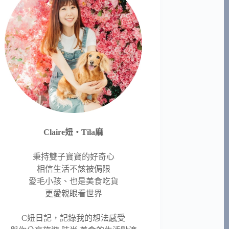
Claire妞‧Tila麻
秉持雙子寶寶的好奇心
相信生活不該被侷限
愛毛小孩、也是美食吃貨
更愛親眼看世界
C妞日記，記錄我的想法感受