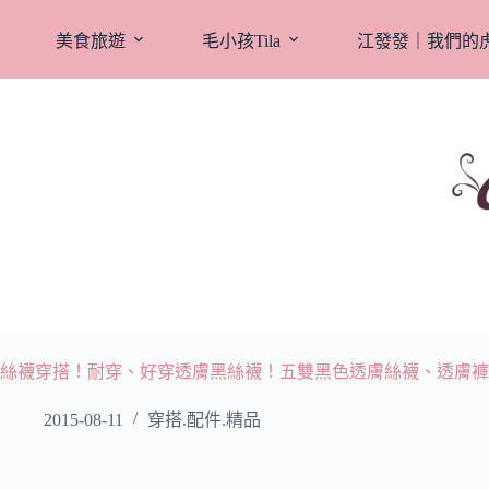
跳
至
美食旅遊
毛小孩Tila
江發發｜我們的
主
要
內
容
絲襪穿搭！耐穿、好穿透膚黑絲襪！五雙黑色透膚絲襪、透膚褲
2015-08-11
穿搭.配件.精品