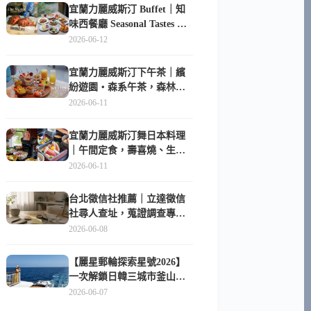
宜蘭力麗威斯汀 Buffet｜知
味西餐廳 Seasonal Tastes 晚
餐早餐吃什麼？
2026-06-12
宜蘭力麗威斯汀下午茶｜繽
紛遊園・森系午茶，森林系
甜點超好拍
2026-06-11
宜蘭力麗威斯汀舞日本料理
｜午間定食，壽喜燒、生魚
片與日式包廂空間
2026-06-11
台北徵信社推薦｜立達徵信
社尋人查址，蒐證調查專家
陪你找回失聯的家人
2026-06-08
【麗星郵輪探索星號2026】
一次解鎖日韓三城市釜山、
長崎、那霸｜餐點升級、表
2026-06-07
演更新、船上慶生超難忘