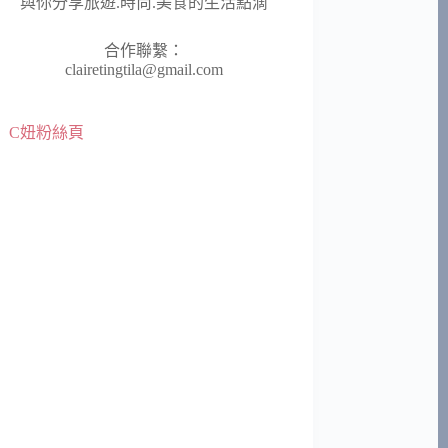
與你分享旅遊.時尚.美食的生活點滴
合作聯繫：
clairetingtila@gmail.com
C妞粉絲頁