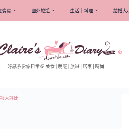
虎寶寶
國外旅遊
生活｜料理
結婚大
好感系影像日常🌈 美食│萌寵│旅遊│居家│時尚
襪大評比