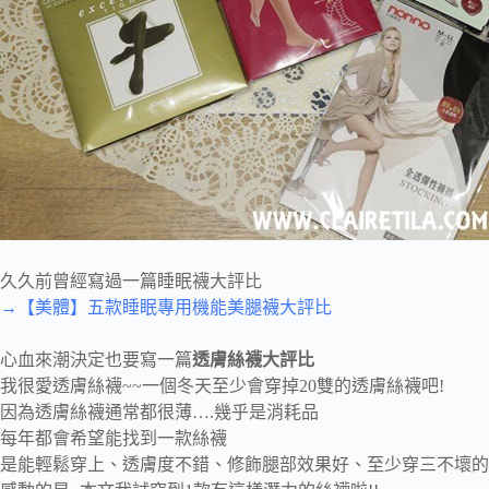
久久前曾經寫過一篇睡眠襪大評比
→【美體】五款睡眠專用機能美腿襪大評比
心血來潮決定也要寫一篇
透膚絲襪大評比
我很愛透膚絲襪~~一個冬天至少會穿掉20雙的透膚絲襪吧!
因為透膚絲襪通常都很薄….幾乎是消耗品
每年都會希望能找到一款絲襪
是能輕鬆穿上、透膚度不錯、修飾腿部效果好、至少穿三不壞的