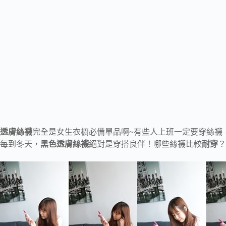
透膚絲襪
完全是女生衣櫥必備單品啊~有些人上班一定要穿絲襪
每到冬天，
黑色透膚絲襪
絕對是穿搭良伴！哪些絲襪比較
耐穿
？