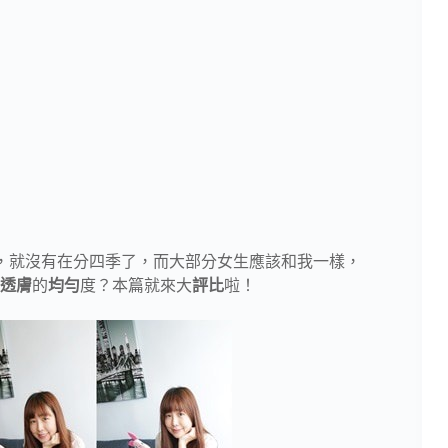
，就沒有在分四季了，而大部分女生應該和我一樣，
透膚
的
均勻
度？本篇就來大
評比
啦！