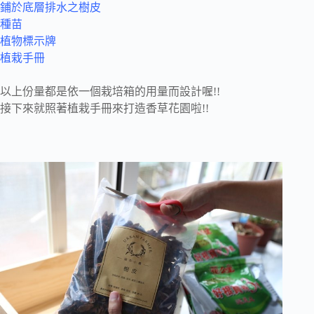
鋪於底層排水之樹皮
種苗
植物標示牌
植栽手冊
以上份量都是依一個栽培箱的用量而設計喔!!
接下來就照著植栽手冊來打造香草花園啦!!