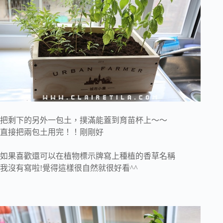
把剩下的另外一包土，撲滿能蓋到育苗杯上～～
直接把兩包土用完！！剛剛好
如果喜歡還可以在植物標示牌寫上種植的香草名稱
我沒有寫啦!覺得這樣很自然就很好看^^