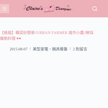
跳
至
主
要
內
容
【植栽】種菜好簡單//URBAN FARMER 城市小農//鮮採
羅勒料理 ♥♥
2015-08-07
美型家電、鍋具餐盤
2 則留言