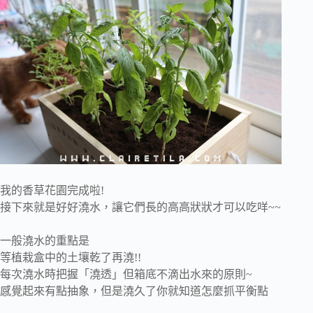
我的香草花園完成啦!
接下來就是好好澆水，讓它們長的高高狀狀才可以吃咩~~
一般澆水的重點是
等植栽盒中的土壤乾了再澆!!
每次澆水時把握「澆透」但箱底不滴出水來的原則~
感覺起來有點抽象，但是澆久了你就知道怎麼抓平衡點