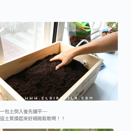
一包土倒入後先鋪平~~
這土質摸起來好細緻鬆軟啊！！