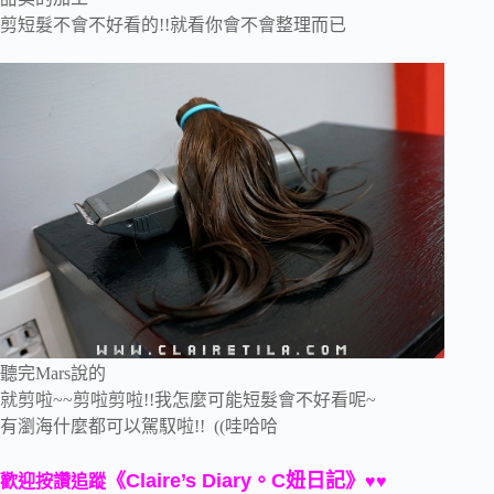
剪短髮不會不好看的!!就看你會不會整理而已
聽完Mars說的
就剪啦~~剪啦剪啦!!我怎麼可能短髮會不好看呢~
有瀏海什麼都可以駕馭啦!! ((哇哈哈
《Claire’s Diary。C妞日記》
歡迎按讚追蹤
♥♥