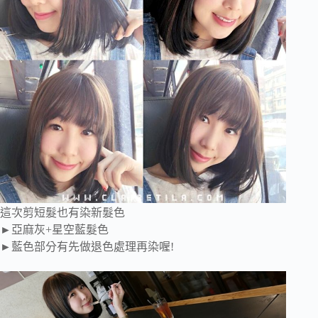
這次剪短髮也有染新髮色
►亞麻灰+星空藍髮色
►藍色部分有先做退色處理再染喔!