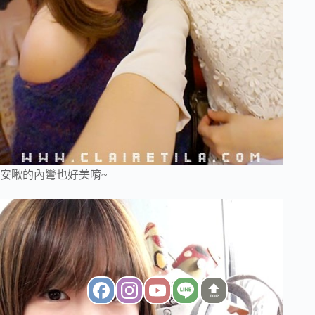
安啾的內彎也好美唷~
TOP