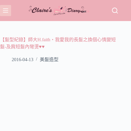
跳
至
主
要
內
容
【髮型紀錄】師大H.faith‧我愛我的長髮之換個心情變短
髮-及肩短髮內彎燙♥♥
2016-04-13
美髮造型