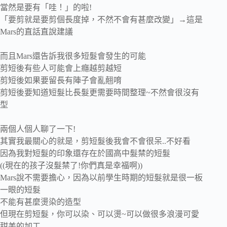
當然是要有「哇！」的啦!
「要剪就是要剪個長度掉，不然不會有甚麼改變」→這是
Mars的直話直說建議
而且Mars還告訴我很多短髮會發生的可能
剪短後有些人可能會上癮越剪越短
剪短後如果要留長有陣子會亂翹唷
剪短後要知道短髮比長髮更需要時間整理~不然會很沒有
型
兩個人個人聊了一下!
其實我最關心的就是，剪短髮後我會不會很呆..不好看
因為我對短髮的印象還存在於國高中髮禁的短髮
((現在的孩子沒髮禁了!你們真是幸福啊))
Mars說不需要擔心，因為以前學生時期的短髮就是很一板
一眼的短髮
不能有甚麼燙染的造型
但現在剪短髮，你可以染、可以燙~可以做很多浪漫可愛
甜美的加工