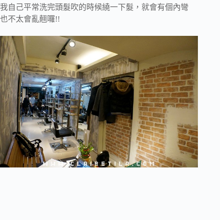
我自己平常洗完頭髮吹的時候繞一下髮，就會有個內彎
也不太會亂翹囉!!