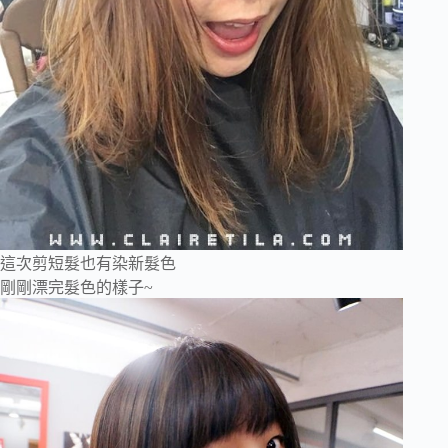
這次剪短髮也有染新髮色
剛剛漂完髮色的樣子~