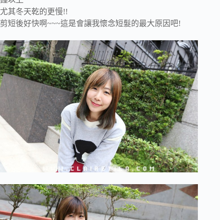
尤其冬天乾的更慢!!
剪短後好快啊~~~這是會讓我懷念短髮的最大原因吧!