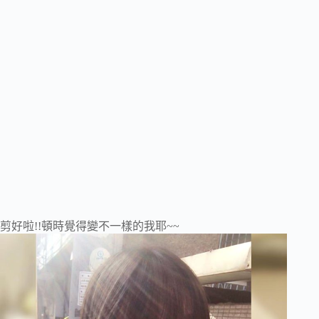
剪好啦!!頓時覺得變不一樣的我耶~~