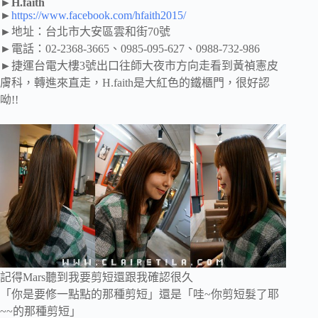
►H.faith
►
https://www.facebook.com/hfaith2015/
►地址：台北市大安區雲和街70號
►電話：02-2368-3665、0985-095-627、0988-732-986
►捷運台電大樓3號出口往師大夜市方向走看到黃禎憲皮
膚科，轉進來直走，H.faith是大紅色的鐵櫃門，很好認
呦!!
記得Mars聽到我要剪短還跟我確認很久
「你是要修一點點的那種剪短」還是「哇~你剪短髮了耶
~~的那種剪短」