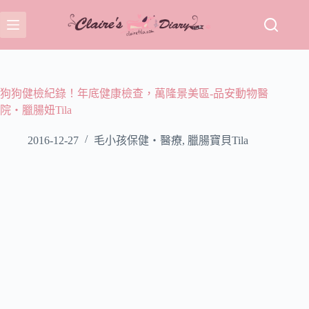
跳
至
主
要
內
容
狗狗健檢紀錄！年底健康檢查，萬隆景美區-品安動物醫
院‧臘腸妞Tila
2016-12-27
毛小孩保健‧醫療
,
臘腸寶貝Tila