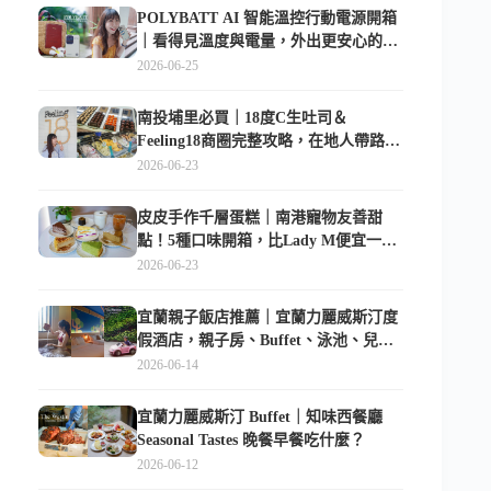
POLYBATT AI 智能溫控行動電源開箱
｜看得見溫度與電量，外出更安心的
10000mAh 行動電源
2026-06-25
南投埔里必買｜18度C生吐司＆
Feeling18商圈完整攻略，在地人帶路這
樣逛
2026-06-23
皮皮手作千層蛋糕｜南港寵物友善甜
點！5種口味開箱，比Lady M便宜一半
的台北隱藏版
2026-06-23
宜蘭親子飯店推薦｜宜蘭力麗威斯汀度
假酒店，親子房、Buffet、泳池、兒童
俱樂部超適合放電
2026-06-14
宜蘭力麗威斯汀 Buffet｜知味西餐廳
Seasonal Tastes 晚餐早餐吃什麼？
2026-06-12