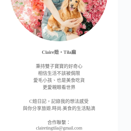
Claire妞‧Tila麻
秉持雙子寶寶的好奇心
相信生活不該被侷限
愛毛小孩、也是美食吃貨
更愛親眼看世界
C妞日記，記錄我的想法感受
與你分享旅遊.時尚.美食的生活點滴
合作聯繫：
clairetingtila@gmail.com