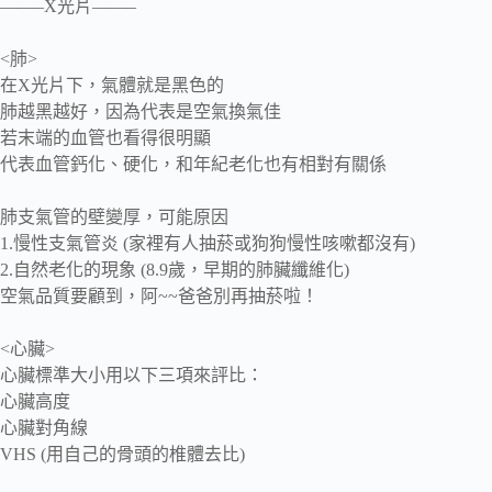
——–X光片——–
<肺>
在X光片下，氣體就是黑色的
肺越黑越好，因為代表是空氣換氣佳
若末端的血管也看得很明顯
代表血管鈣化、硬化，和年紀老化也有相對有關係
肺支氣管的壁變厚，可能原因
1.慢性支氣管炎 (家裡有人抽菸或狗狗慢性咳嗽都沒有)
2.自然老化的現象 (8.9歲，早期的肺臟纖維化)
空氣品質要顧到，阿~~爸爸別再抽菸啦！
<心臟>
心臟標準大小用以下三項來評比：
心臟高度
心臟對角線
VHS (用自己的骨頭的椎體去比)