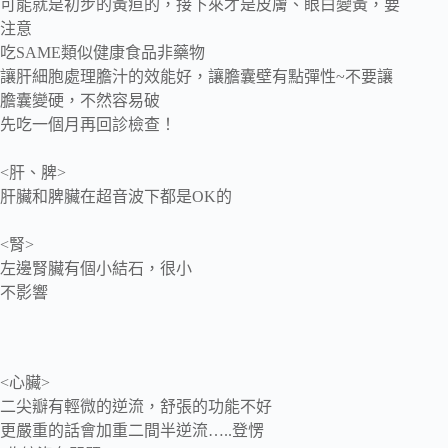
可能就是初步的黃疸的，接下來才是皮膚、眼白變黃，要
注意
吃SAME類似健康食品非藥物
讓肝細胞處理膽汁的效能好，讓膽囊壁有點彈性~不要讓
膽囊變硬，不然容易破
先吃一個月再回診檢查！
<肝、脾>
肝臟和脾臟在超音波下都是OK的
<腎>
左邊腎臟有個小結石，很小
不影響
<心臟>
二尖瓣有輕微的逆流，舒張的功能不好
更嚴重的話會加重二間半逆流…..登愣