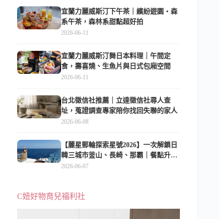
宜蘭力麗威斯汀下午茶｜繽紛遊園・森
系午茶，森林系甜點超好拍
2026-06-11
宜蘭力麗威斯汀舞日本料理｜午間定
食，壽喜燒、生魚片與日式包廂空間
2026-06-11
台北徵信社推薦｜立達徵信社尋人查
址，蒐證調查專家陪你找回失聯的家人
2026-06-08
【麗星郵輪探索星號2026】一次解鎖日
韓三城市釜山、長崎、那霸｜餐點升
級、表演更新、船上慶生超難忘
2026-06-07
C妞好物育兒福利社