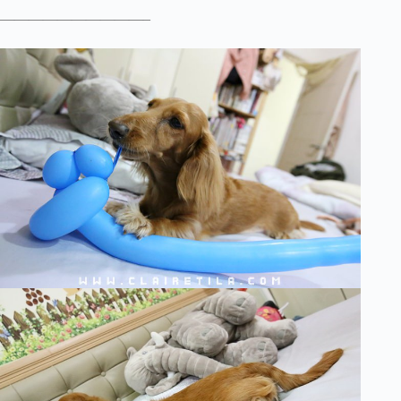
——————————–