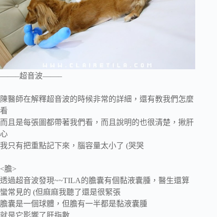
——–超音波——–
陳醫師在解釋超音波的時候非常的詳細，還有教我們怎麼
看
而且是每張圖都帶著我們看，而且說明的也很清楚，揪肝
心
我只有把重點記下來，腦容量太小了 (哭哭
<膽>
透過超音波發現~~TILA的膽囊有個黏液囊腫，醫生還算
蠻常見的 (但麻麻我聽了還是很緊張
膽囊是一個球體，但膽有一半都是黏液囊腫
就是它影響了肝指數