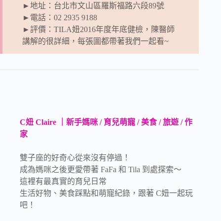
►地址：台北市文山區羅斯福路六段89號
►電話：02 2935 9188
►評價：TILA妞2016年度年底健檢，陳醫師
講解的很詳細，每張圖都帶著我們一起看~
C妞 Claire ｜新手媽咪 / 育兒萌寵 / 美食 / 旅遊 / 作
家
雙子座的好奇心從來沒有停過！
成為媽咪之後更愛帶著 FaFa 和 Tila 到處探索～
這裡有最真實的育兒日常
生活好物、美食踩點和萌寵紀錄，跟著 C妞一起玩
吧！