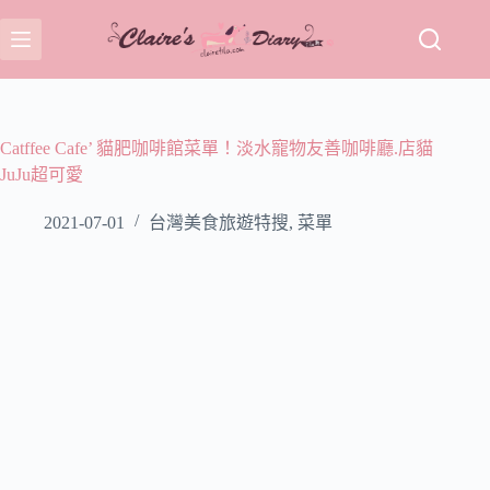
跳
至
主
要
內
容
Catffee Cafe’ 貓肥咖啡館菜單！淡水寵物友善咖啡廳.店貓
JuJu超可愛
2021-07-01
台灣美食旅遊特搜
,
菜單