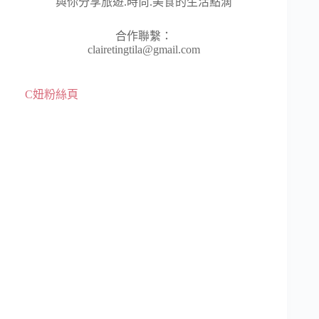
與你分享旅遊.時尚.美食的生活點滴
合作聯繫：
clairetingtila@gmail.com
C妞粉絲頁