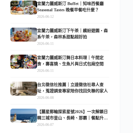
宜蘭力麗威斯汀 Buffet｜知味西餐廳
Seasonal Tastes 晚餐早餐吃什麼？
2026-06-12
宜蘭力麗威斯汀下午茶｜繽紛遊園・森
系午茶，森林系甜點超好拍
2026-06-11
宜蘭力麗威斯汀舞日本料理｜午間定
食，壽喜燒、生魚片與日式包廂空間
2026-06-11
台北徵信社推薦｜立達徵信社尋人查
址，蒐證調查專家陪你找回失聯的家人
2026-06-08
【麗星郵輪探索星號2026】一次解鎖日
韓三城市釜山、長崎、那霸｜餐點升
級、表演更新、船上慶生超難忘
2026-06-07