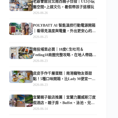
老爺會館台北南西親子住宿｜U12小玩
藝空間×上誼文化，暑假帶孩子這樣玩
2026-06-26
POLYBATT AI 智能溫控行動電源開箱
｜看得見溫度與電量，外出更安心的
10000mAh 行動電源
2026-06-25
南投埔里必買｜18度C生吐司＆
Feeling18商圈完整攻略，在地人帶路這
樣逛
2026-06-23
皮皮手作千層蛋糕｜南港寵物友善甜
點！5種口味開箱，比Lady M便宜一半
的台北隱藏版
2026-06-23
宜蘭親子飯店推薦｜宜蘭力麗威斯汀度
假酒店，親子房、Buffet、泳池、兒童
俱樂部超適合放電
2026-06-14