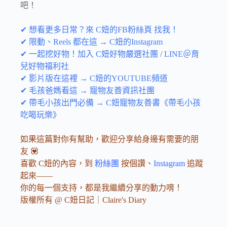
吧！
✔ 想看更多日常？來 C妞的FB粉絲頁 找我！
✔ 限動、Reels 都在這 → C妞的Instagram
✔ 一起挖好物！加入 C妞好物嚴選社團
/
LINE＠育
兒好物福利社
✔ 影片版在這裡 → C妞的YOUTUBE頻道
✔ 毛孩爸媽看這 → 寵物友善資訊社團
✔ 帶毛小孩出門必備 → C妞寵物友善書《帶毛小孩
吃喝玩樂》
如果這篇對你有幫助，歡迎分享給身邊有需要的朋
友 💟
喜歡 C妞的內容，到
粉絲團
按個讚、
Instagram
追蹤
起來——
你的每一個支持，都是我繼續分享的動力唷！
版權所有 @ C妞日記｜Claire's Diary