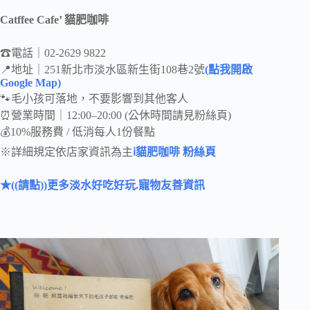
Catffee Cafe’ 貓肥咖啡
☎電話｜02-2629 9822
📍地址｜251新北市淡水區新生街108巷2號
(點我開啟
Google Map)
🐾毛小孩可落地，不要影響到其他客人
⏰營業時間｜12:00–20:00 (公休時間請見粉絲頁)
💰10%服務費 / 低消每人1份餐點
※詳細規定依店家資訊為主
ℹ貓肥咖啡 粉絲頁
★((請點))更多淡水好吃好玩.寵物友善資訊