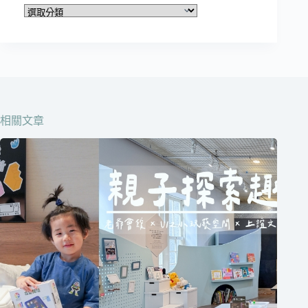
文
章
分
類
在
這
邊
相關文章