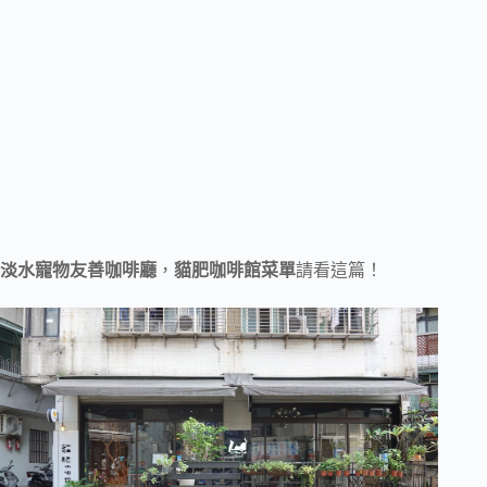
淡水寵物友善咖啡廳
，
貓肥咖啡館菜單
請看這篇！