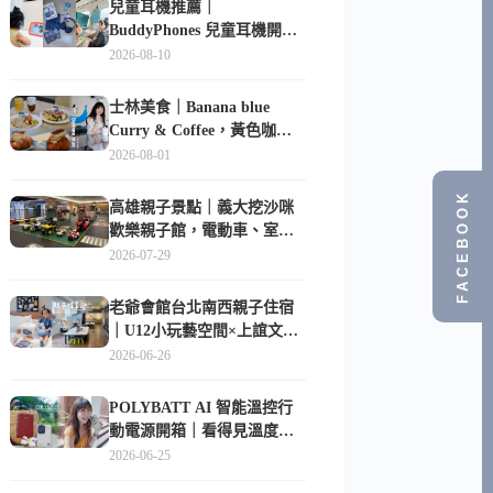
兒童耳機推薦｜
BuddyPhones 兒童耳機開
箱：Cosmos FUN、
2026-08-10
PlayEars+ 怎麼選？安全音
量、學習模式實測
士林美食｜Banana blue
Curry & Coffee，黃色咖啡
廳裡的創意咖哩與香蕉甜點
2026-08-01
FACEBOOK
高雄親子景點｜義大挖沙咪
歡樂親子館，電動車、室內
沙坑、互動球池一票玩到底
2026-07-29
老爺會館台北南西親子住宿
｜U12小玩藝空間×上誼文
化，暑假帶孩子這樣玩
2026-06-26
POLYBATT AI 智能溫控行
動電源開箱｜看得見溫度與
電量，外出更安心的
2026-06-25
10000mAh 行動電源