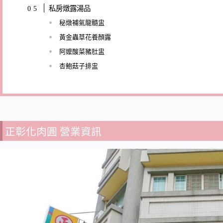
私房燉露湯品
秘燉補氣龍髓盅
黃金蟲草花養顏露
阿嬤酸菜豬肚盅
杏鮑菇子排盅
正彰化肉圓 營業資訊