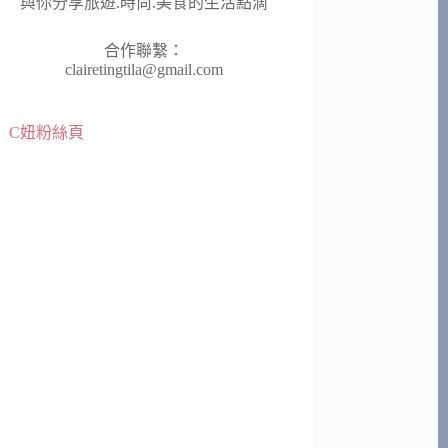
與你分享旅遊.時尚.美食的生活點滴
合作聯繫：
clairetingtila@gmail.com
C妞粉絲頁