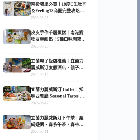
南投埔里必買｜18度C生吐司
＆Feeling18商圈完整攻略，
在地人帶路這樣逛
2026-06-23
皮皮手作千層蛋糕｜南港寵
物友善甜點！5種口味開箱，
比Lady M便宜一半的台北隱
2026-06-23
藏版
宜蘭親子飯店推薦｜宜蘭力
麗威斯汀度假酒店，親子
房、Buffet、泳池、兒童俱樂
2026-06-14
部超適合放電
宜蘭力麗威斯汀 Buffet｜知
味西餐廳 Seasonal Tastes 晚
餐早餐吃什麼？
2026-06-12
宜蘭力麗威斯汀下午茶｜繽
紛遊園・森系午茶，森林系
甜點超好拍
2026-06-11