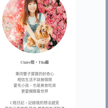
Claire妞‧Tila麻
秉持雙子寶寶的好奇心
相信生活不該被侷限
愛毛小孩、也是美食吃貨
更愛親眼看世界
C妞日記，記錄我的想法感受