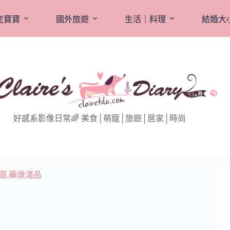
虎寶寶
國外旅遊
生活｜料理
結婚大
好感系影像日常🌈 美食│萌寵│旅遊│居家│時尚
圓.藥燉湯品