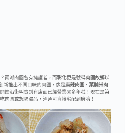
？兩派肉圓各有擁護者，而
彰化
更是號稱
肉圓故鄉
以
創新推出不同口味的肉圓，像是
麻辣肉圓
、
菜脯米肉
0年開始沿街叫賣到有店面已經營業80多年啦！現在是第
吃肉圓或想喝湯品，通通可直接宅配到府唷！