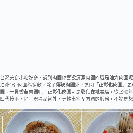
台灣美食小吃好多，說到
肉圓
你喜歡
清蒸肉圓
的還是
油炸肉圓
呢
油炸Q彈肉圓為多數，除了
傳統肉圓
外，這間
「正彰化肉圓」
更
圓
、
干貝香菇肉圓
呢！
正彰化肉圓
可是
彰化在地老店
，從194
四代接手，除了現場品嘗外，更推出宅配肉圓的服務，不論是想