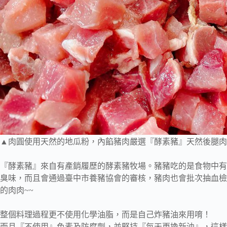
▲肉圓使用天然的地瓜粉，內餡豬肉嚴選『酵素豬』天然後腿肉
『酵素豬』來自有產銷履歷的酵素豬牧場。豬豬吃的是食物中有
臭味，而且會通過臺中市養豬協會的審核，豬肉也會批次抽血檢
的肉肉~~
整個料理過程更不使用化學油脂，而是自己炸豬油來用唷！
而且『不使用』色素及防腐劑，並堅持『每天更換新油』，這樣