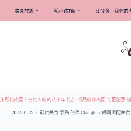
跳
至
美食旅遊
毛小孩Tila
江發發｜我們的
主
要
內
容
正彰化肉圓！在地人吃的八十年老店~新品麻辣肉圓.宅配創意肉
2022-01-25
彰化美食 景點 住宿 Changhua
,
網購宅配美食