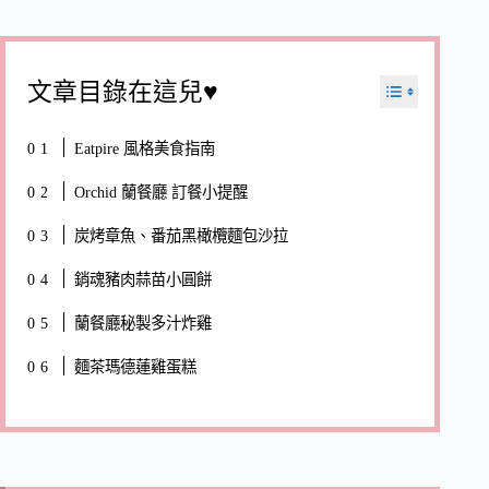
文章目錄在這兒♥
Eatpire 風格美食指南
Orchid 蘭餐廳 訂餐小提醒
炭烤章魚、番茄黑橄欖麵包沙拉
銷魂豬肉蒜苗小圓餅
蘭餐廳秘製多汁炸雞
麵茶瑪德蓮雞蛋糕