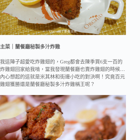
主菜｜蘭餐廳秘製多汁炸雞
我這陣子超愛吃炸雞翅的，Greg都會去陳季買6支一百的
炸雞翅回家給我啃，當我發現蘭餐廳也賣炸雞翅的時候…
內心想起的這就是米其林和街邊小吃的對決啊！究竟百元
雞翅獲勝還是蘭餐廳秘製多汁炸雞稱王呢？