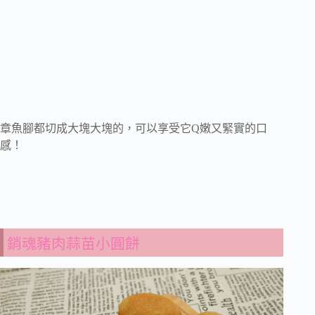
章魚腳都切成大塊大塊的，可以享受它Q嫩又緊實的口
感！
銷魂豬肉蒜苗小圓餅