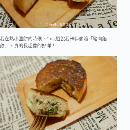
我在熱小圓餅的時候，Greg還說我幹嘛偷渡「豬肉餡
餅」，真的長超像的好咩！