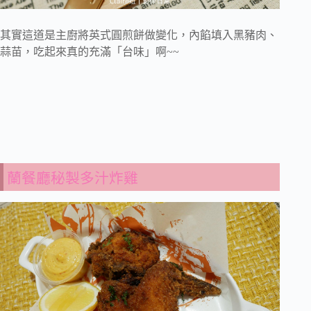
其實這道是主廚將英式圓煎餅做變化，內餡填入黑豬肉、
蒜苗，吃起來真的充滿「台味」啊~~
蘭餐廳秘製多汁炸雞