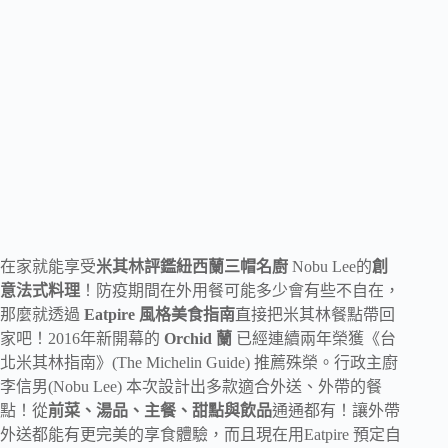
在家就能享受
米其林評鑑紐西蘭三帽名廚
Nobu Lee的
創
意法式料理
！防疫期間在外用餐可能多少會有些不自在，
那麼就透過
Eatpire 風格美食指南
直接把米其林餐點帶回
家吧！2016年新開幕的
Orchid 蘭
已經連續兩年榮獲《台
北米其林指南》(The Michelin Guide) 推薦殊榮。行政主廚
李信男(Nobu Lee) 本次設計出多款適合外送、外帶的餐
點！從
前菜、湯品、主餐、甜點與飲品
通通都有！讓外帶
外送都能有更完美的享食體驗，而且現在用Eatpire 預定自