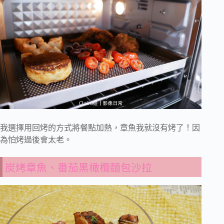
我選擇用回烤的方式將餐點加熱，章魚我就沒有烤了！因
為怕烤過後會太老。
炭烤章魚、番茄黑橄欖麵包沙拉