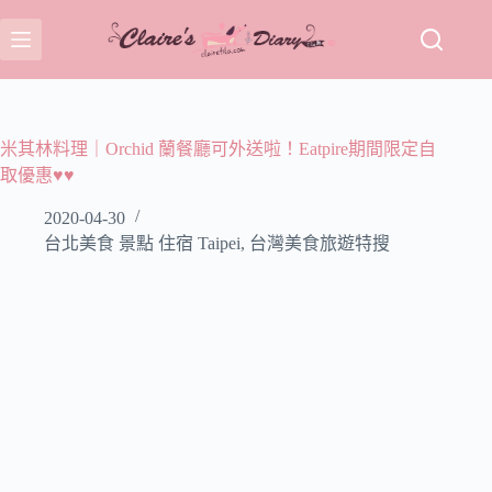
跳
至
主
要
內
容
米其林料理｜Orchid 蘭餐廳可外送啦！Eatpire期間限定自
取優惠♥♥
2020-04-30
台北美食 景點 住宿 Taipei
,
台灣美食旅遊特搜