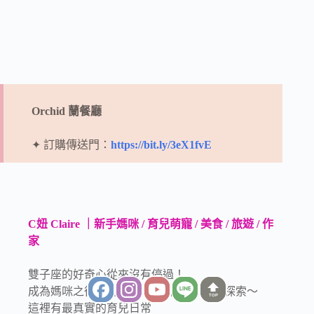
Orchid 蘭餐廳
✦ 訂購傳送門：
https://bit.ly/3eX1fvE
C妞 Claire ｜新手媽咪 / 育兒萌寵 / 美食 / 旅遊 / 作
家
雙子座的好奇心從來沒有停過！
成為媽咪之後更愛帶著 FaFa 和 Tila 到處探索～
TOP
這裡有最真實的育兒日常