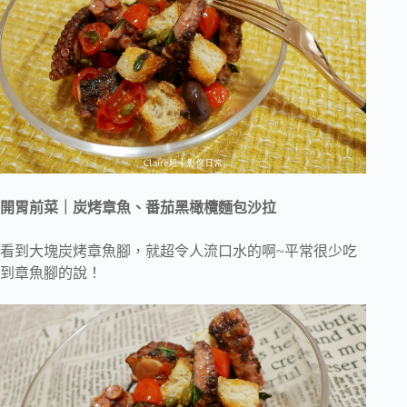
開胃前菜｜炭烤章魚、番茄黑橄欖麵包沙拉
看到大塊炭烤章魚腳，就超令人流口水的啊~平常很少吃
到章魚腳的說！