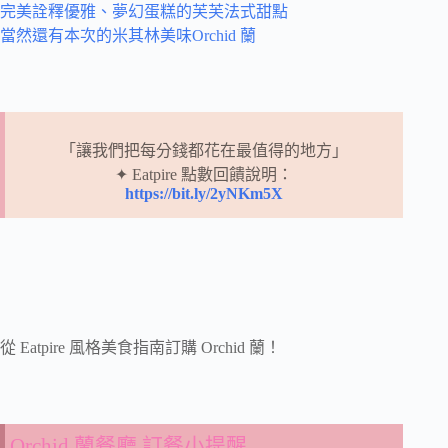
完美詮釋優雅、夢幻蛋糕的芙芙法式甜點
當然還有本次的米其林美味Orchid 蘭
「讓我們把每分錢都花在最值得的地方」
✦ Eatpire 點數回饋說明：
https://bit.ly/2yNKm5X
從 Eatpire 風格美食指南訂購 Orchid 蘭！
Orchid 蘭餐廳 訂餐小提醒