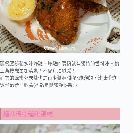
蘭餐廳秘製多汁炸雞，炸雞的裹粉就有獨特的香料味~~擠
上黃檸檬更加清爽！不會有油膩感！
而它的蜂蜜芥末醬也是百搭醬啊~超配炸雞的，連陳季炸
雞也適合這個醬(不虧是蘭餐廳秘製)。
麵茶瑪德蓮雞蛋糕