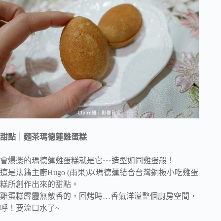
甜點｜麵茶瑪德蓮雞蛋糕
會爆漿的瑪德蓮雞蛋糕就是它~~造型如同雞蛋般！
這是法籍主廚Hugo (雨果)以瑪德蓮結合台灣銅板小吃雞蛋
糕所創作出來的甜點。
雞蛋糕霹靂無敵香的，回烤時…香氣洋溢整個廚房空間，
呼！要流口水了~