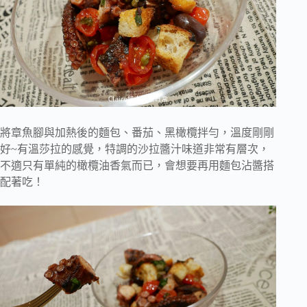
將章魚腳與加熱後的麵包、番茄、黑橄欖拌勻，溫度剛剛
好~有溫莎拉的感覺，特調的沙拉醬汁味道非常有層次，
不適只有單純的橄欖油香氣而已，會想要再用麵包沾醬搭
配著吃！