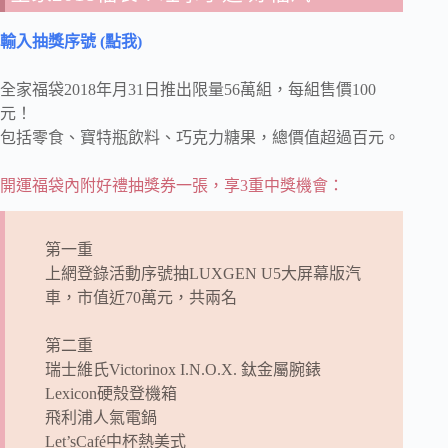
輸入抽獎序號 (點我)
全家福袋2018年月31日推出限量56萬組，每組售價100
元！
包括零食、寶特瓶飲料、巧克力糖果，總價值超過百元。
開運福袋內附好禮抽獎券一張，享3重中獎機會：
第一重
上網登錄活動序號抽LUXGEN U5大屏幕版汽
車，市值近70萬元，共兩名
第二重
瑞士維氏Victorinox I.N.O.X. 鈦金屬腕錶
Lexicon硬殼登機箱
飛利浦人氣電鍋
Let’sCafé中杯熱美式