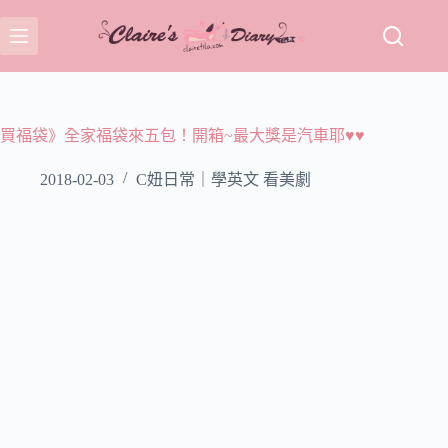
跳
至
主
要
內
容
買福袋》全家福袋來五包！開箱~最大獎是汽車耶♥♥
2018-02-03
C妞日常｜學英文 看美劇