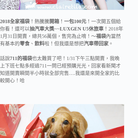
2018全家福袋
！熱騰騰
開箱
！
一包100元
！一次開五個給
你看！還可以
抽汽車大獎
~~
LUXGEN U5休旅車
！2018年
1月31日開賣，總共56萬個，售完為止唷！～
福袋
內當然
有基本的
零食
、
飲料
啦！但我還是想把
汽車帶回家
。
話說
711的福袋
也太難買了吧！1/31下午三點開賣，我晚
上下班七點多經過711一問已經預購光光，回家看新聞才
知道開賣瞬間半小時就全部完售….我還是來開全家的比
較開心！哈