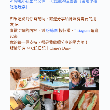
✔ 帶毛小孩出門必備 → C妞寵物友善書《帶毛小孩
吃喝玩樂》
如果這篇對你有幫助，歡迎分享給身邊有需要的朋
友 💟
喜歡 C妞的內容，到
粉絲團
按個讚、
Instagram
追蹤
起來——
你的每一個支持，都是我繼續分享的動力唷！
版權所有 @ C妞日記｜Claire's Diary