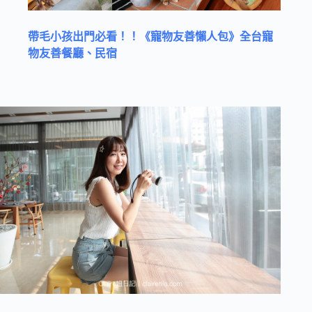
帶毛小孩出門必看！！《寵物友善懶人包》全台寵
物友善餐廳、民宿