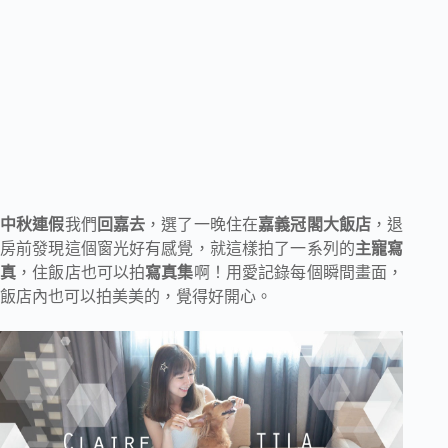
中秋連假
我們
回嘉去
，選了一晚住在
嘉義冠閣大飯店
，退
房前發現這個窗光好有感覺，就這樣拍了一系列的
主寵寫
真
，住飯店也可以拍
寫真集
啊！用愛記錄每個瞬間畫面，
飯店內也可以拍美美的，覺得好開心。