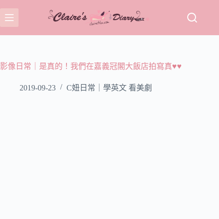
跳
至
主
要
內
容
影像日常｜是真的！我們在嘉義冠閣大飯店拍寫真♥♥
2019-09-23
C妞日常｜學英文 看美劇