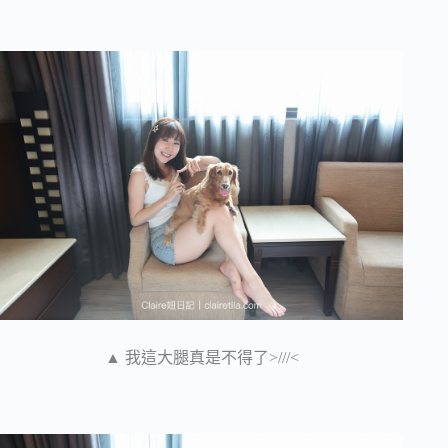
▲ 我這大腿真是不得了>///<