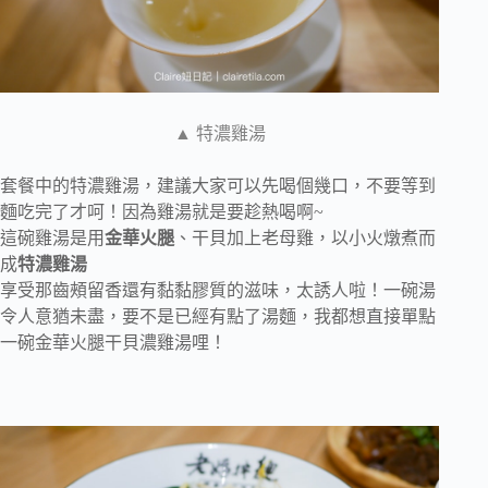
▲ 特濃雞湯
套餐中的特濃雞湯，建議大家可以先喝個幾口，不要等到
麵吃完了才呵！因為雞湯就是要趁熱喝啊~
這碗雞湯是用
金華火腿
、干貝加上老母雞，以小火燉煮而
成
特濃雞湯
享受那齒頰留香還有黏黏膠質的滋味，太誘人啦！一碗湯
令人意猶未盡，要不是已經有點了湯麵，我都想直接單點
一碗金華火腿干貝濃雞湯哩！