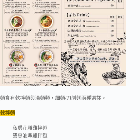
麵食有乾拌麵與湯麵類，細麵/刀削麵兩種選擇。
乾拌麵
私房花雕雞拌麵
雙蔥油嫩雞拌麵