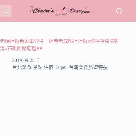
跳
至
主
要
內
容
老媽拌麵新菜單登場｜經典老成都担担麵x熱呼呼特濃雞
湯x花雕雞關廟麵♥♥
2019-09-25
台北美食 景點 住宿 Taipei
,
台灣美食旅遊特搜