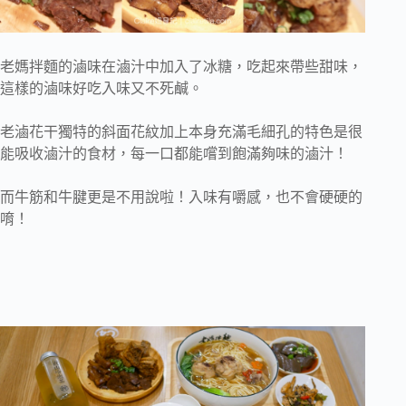
老媽拌麵的滷味在滷汁中加入了冰糖，吃起來帶些甜味，
這樣的滷味好吃入味又不死鹹。
老滷花干獨特的斜面花紋加上本身充滿毛細孔的特色是很
能吸收滷汁的食材，每一口都能嚐到飽滿夠味的滷汁！
而牛筋和牛腱更是不用說啦！入味有嚼感，也不會硬硬的
唷！