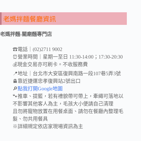
老媽拌麵餐廳資訊
老媽拌麵-關廟麵專門店
☎電話｜(02)2711 9002
⏰營業時間｜星期一至日 11:30-14:00；17:30-20:30
💰現金交易亦可刷卡。不收服務費
📍地址｜台北市大安區復興南路一段107巷5弄3號
🚊靠近捷運忠孝復興站2號出口
🔎
點我打開Google地圖
🐾推車、提籃，若有禮貌帶可帶上，牽繩可落地以
不影響其他客人為主，毛孩大小便請自己清理
且勿將寵物放置在用餐桌面、請勿在餐廳內整理毛
髮、勿共用餐具
※詳細規定依店家現場資訊為主