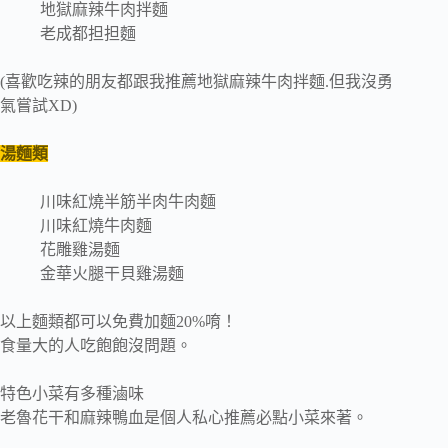
地獄麻辣牛肉拌麵
老成都担担麵
(喜歡吃辣的朋友都跟我推薦地獄麻辣牛肉拌麵.但我沒勇
氣嘗試XD)
湯麵類
川味紅燒半筋半肉牛肉麵
川味紅燒牛肉麵
花雕雞湯麵
金華火腿干貝雞湯麵
以上麵類都可以免費加麵20%唷！
食量大的人吃飽飽沒問題。
特色小菜有多種滷味
老魯花干和麻辣鴨血是個人私心推薦必點小菜來著。