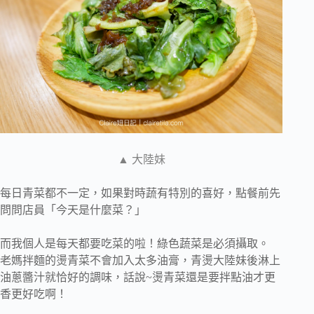
▲ 大陸妹
每日青菜都不一定，如果對時蔬有特別的喜好，點餐前先
問問店員「今天是什麼菜？」
而我個人是每天都要吃菜的啦！綠色蔬菜是必須攝取。
老媽拌麵的燙青菜不會加入太多油膏，青燙大陸妹後淋上
油蔥醬汁就恰好的調味，話說~燙青菜還是要拌點油才更
香更好吃啊！