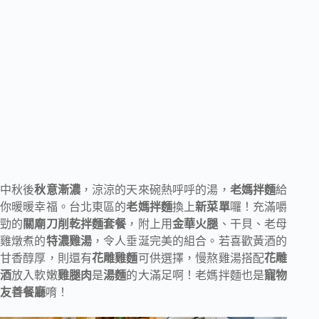
中秋後
秋意漸濃
，涼涼的天來碗熱呼呼的湯，
老媽拌麵
給
你暖暖幸福。台北東區的
老媽拌麵
換上
新菜單
囉！充滿嚼
勁的
關廟刀削乾拌麵套餐
，附上用
金華火腿
、干貝、老母
雞燉煮的
特濃雞湯
，令人垂涎完美的組合。若喜歡黃酒的
甘香醇厚，則還有
花雕雞麵
可供選擇，慢熬雞湯搭配
花雕
酒
放入軟嫩
雞腿肉
是
湯麵
的大滿足啊！老媽拌麵也是
寵物
友善餐廳
唷！