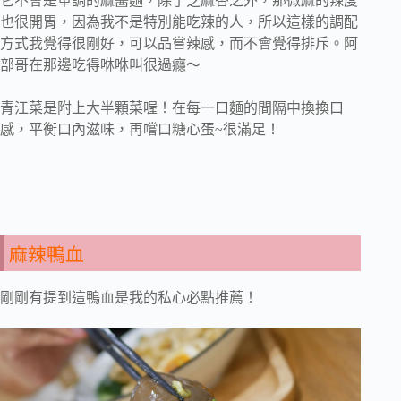
它不會是單調的麻醬麵，除了芝麻香之外，那微麻的辣度
也很開胃，因為我不是特別能吃辣的人，所以這樣的調配
方式我覺得很剛好，可以品嘗辣感，而不會覺得排斥。阿
部哥在那邊吃得咻咻叫很過癮～
青江菜是附上大半顆菜喔！在每一口麵的間隔中換換口
感，平衡口內滋味，再嚐口糖心蛋~很滿足！
麻辣鴨血
剛剛有提到這鴨血是我的私心必點推薦！