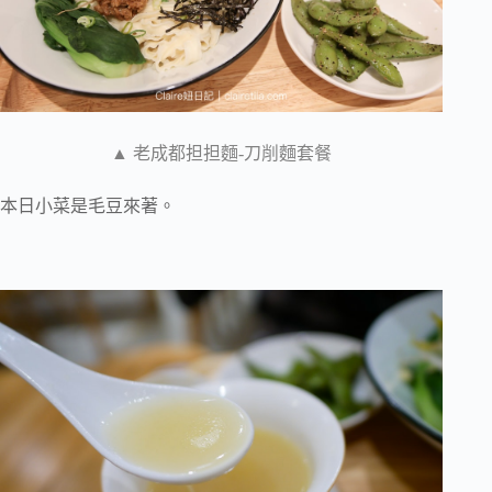
▲ 老成都担担麵-刀削麵套餐
本日小菜是毛豆來著。