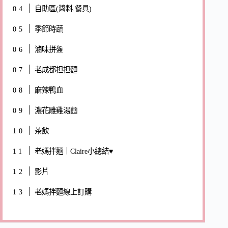
自助區(醬料.餐具)
季節時蔬
滷味拼盤
老成都担担麵
麻辣鴨血
濃花雕雞湯麵
茶飲
老媽拌麵｜Claire小總結♥
影片
老媽拌麵線上訂購