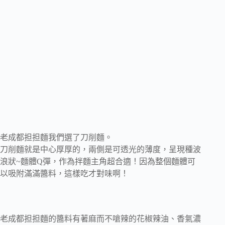
老成都担担麵我們選了刀削麵。
刀削麵就是中心厚厚的，兩側是可透光的薄度，呈現種波
浪狀~麵體Q彈，作為拌麵主角超合適！因為整個麵體可
以吸附滿滿醬料，這樣吃才對味啊！
老成都担担麵的醬料有著麻而不嗆辣的花椒辣油、香氣濃