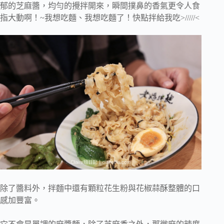
郁的芝麻醬，均勻的攪拌開來，瞬間撲鼻的香氣更令人食
指大動啊！~我想吃麵、我想吃麵了！快點拌給我吃>/////<
除了醬料外，拌麵中還有顆粒花生粉與花椒蒜酥整體的口
感加豐富。