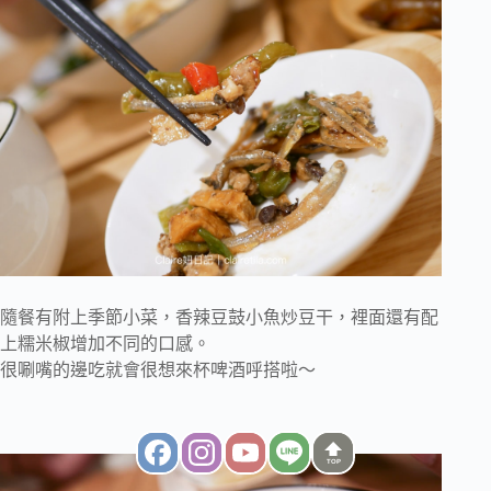
隨餐有附上季節小菜，香辣豆鼓小魚炒豆干，裡面還有配
上糯米椒增加不同的口感。
很唰嘴的邊吃就會很想來杯啤酒呼搭啦～
TOP