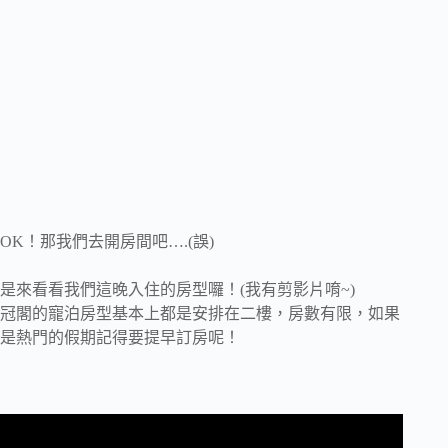
OK！那我們去開房間吧….(誤)
是來看看我們這晚入住的房型囉！(我有剪影片唷~)
冠閣的寵泊房型基本上都是安排在二樓，房數有限，如果
是熱門的假期記得要提早訂房呢！