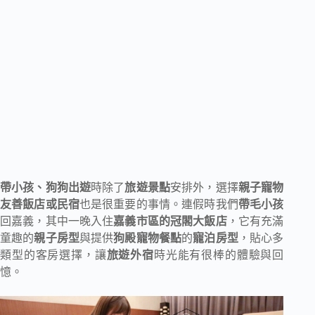
帶小孩、狗狗出遊
時除了
旅遊景點
安排外，選擇
親子寵物
友善飯店或民宿
也是很重要的事情。連假時我們
帶毛小孩
回嘉義，其中一晚入住
嘉義市區的冠閣大飯店
，它有充滿
童趣的
親子房型
與提供
狗殿寵物餐點
的
寵泊房型
，貼心多
類型的客房選擇，讓
旅遊外宿
時光能有很棒的體驗與回
憶。