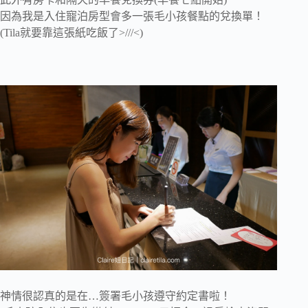
因為我是入住寵泊房型會多一張毛小孩餐點的兌換單！
(Tila就要靠這張紙吃飯了>///<)
神情很認真的是在…簽署毛小孩遵守約定書啦！