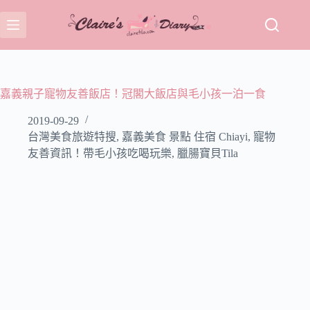
跳
至
主
要
內
容
嘉義親子寵物友善飯店！冠閣大飯店與毛小孩一泊一食
2019-09-29
台灣美食旅遊特搜
,
嘉義美食 景點 住宿 Chiayi
,
寵物
友善資訊！帶毛小孩吃喝玩樂
,
臘腸寶貝Tila