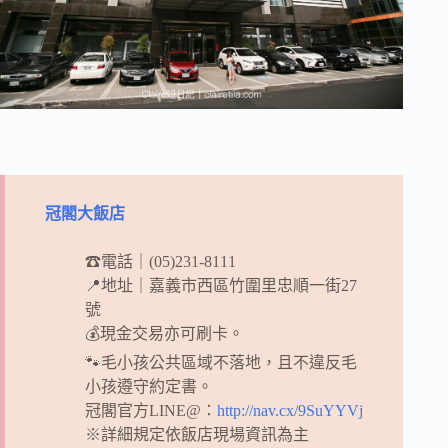
冠閣大飯店
☎電話｜(05)231-8111
📍地址｜嘉義市西區竹圍里忠順一街27
號
💰現金交易亦可刷卡。
🐾毛小孩公共區域不落地，且不違反毛
小孩遵守約定書。
冠閣官方LINE@：
http://nav.cx/9SuYYVj
※詳細規定依飯店現場資訊為主