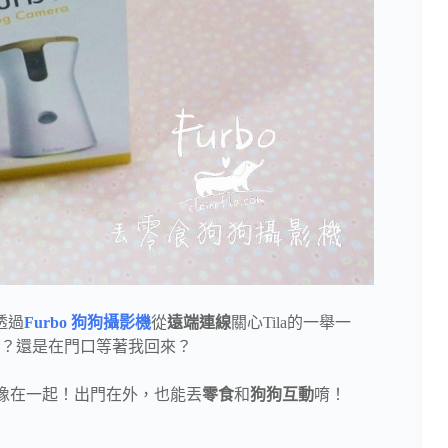
透過
Furbo 狗狗攝影機
從
遠端連線
關心Tila的一舉一
？還是在門口等著我回來？
像在一起！出門在外，也能丟
零食
和
狗狗互動
唷！