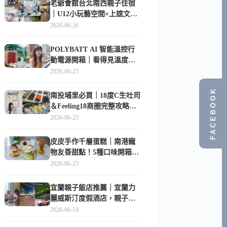
老爺會館台北南西親子住宿
｜U12小玩藝空間×上誼文
化，暑假帶孩子這樣玩
2026-06-26
POLYBATT AI 智能溫控行
動電源開箱｜看得見溫度與
電量，外出更安心的
2026-06-25
10000mAh 行動電源
FACEBOOK
南投埔里必買｜18度C生吐司
＆Feeling18商圈完整攻略，
在地人帶路這樣逛
2026-06-23
皮皮手作千層蛋糕｜南港寵
物友善甜點！5種口味開箱，
比Lady M便宜一半的台北隱
2026-06-23
藏版
宜蘭親子飯店推薦｜宜蘭力
麗威斯汀度假酒店，親子
房、Buffet、泳池、兒童俱樂
2026-06-14
部超適合放電