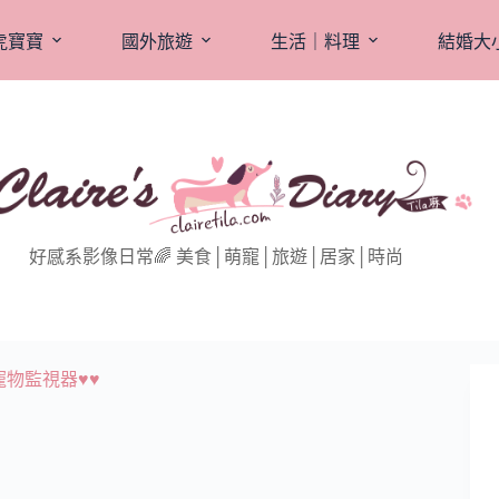
虎寶寶
國外旅遊
生活｜料理
結婚大
好感系影像日常🌈 美食│萌寵│旅遊│居家│時尚
寵物監視器♥♥