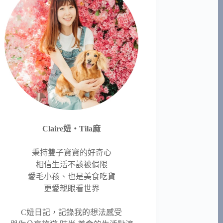
Claire妞‧Tila麻
秉持雙子寶寶的好奇心
相信生活不該被侷限
愛毛小孩、也是美食吃貨
更愛親眼看世界
C妞日記，記錄我的想法感受