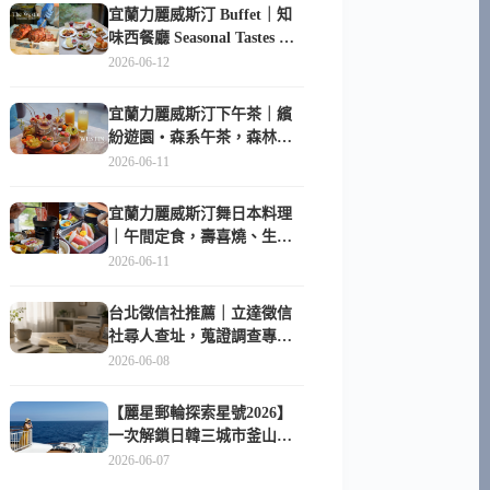
宜蘭力麗威斯汀 Buffet｜知
味西餐廳 Seasonal Tastes 晚
餐早餐吃什麼？
2026-06-12
宜蘭力麗威斯汀下午茶｜繽
紛遊園・森系午茶，森林系
甜點超好拍
2026-06-11
宜蘭力麗威斯汀舞日本料理
｜午間定食，壽喜燒、生魚
片與日式包廂空間
2026-06-11
台北徵信社推薦｜立達徵信
社尋人查址，蒐證調查專家
陪你找回失聯的家人
2026-06-08
【麗星郵輪探索星號2026】
一次解鎖日韓三城市釜山、
長崎、那霸｜餐點升級、表
2026-06-07
演更新、船上慶生超難忘