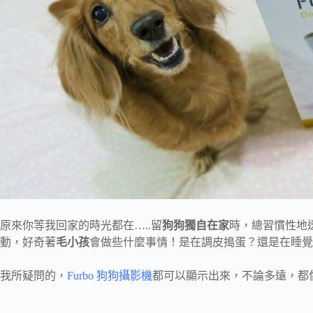
原來你等我回家的時光都在…..留
狗狗獨自在家
時，總習慣性地
動，好奇著
毛小孩
會做些什麼事情！是在調皮搗蛋？還是在睡覺
我所疑問的，
Furbo 狗狗攝影機
都可以顯示出來，不論多遠，都