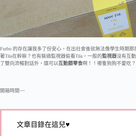
Furbo 的存在讓我多了份安心，在出社會後就無法像學生時期那
著Tila在幹嘛？也有裝過監視器偷看Tila，一般的
監視器
沒有互動
了雙向流暢對話外，還可以
互動餵零食
啊！！哪隻狗狗不愛吃？
開箱時間~~
文章目錄在這兒♥