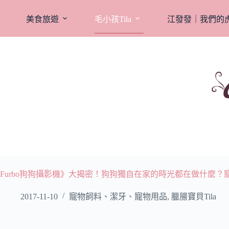
跳
至
美食旅遊
毛小孩Tila
江發發｜我們的
主
要
內
容
Furbo狗狗攝影機》大揭密！狗狗獨自在家的時光都在做什麼？
2017-11-10
寵物飼料、潔牙、寵物用品
,
臘腸寶貝Tila