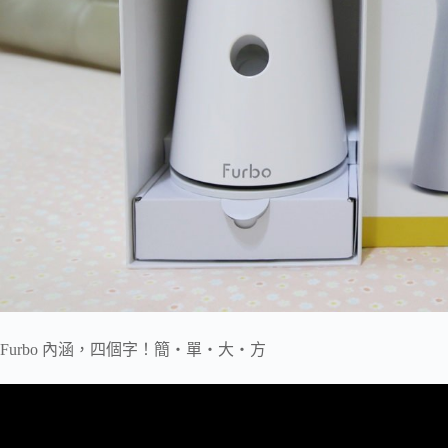
Furbo 內涵，四個字！簡‧單‧大‧方