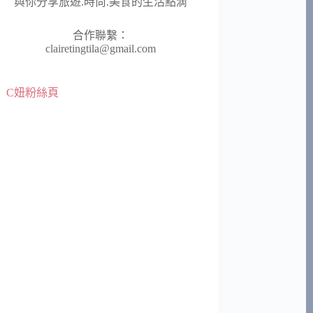
與你分享旅遊.時尚.美食的生活點滴
合作聯繫：
clairetingtila@gmail.com
C妞粉絲頁