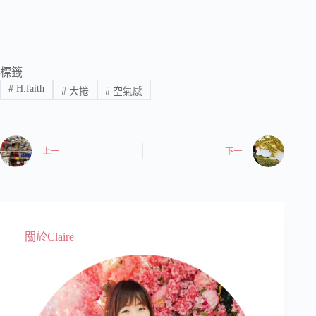
標籤
#
H.faith
#
大捲
#
空氣感
上一
下一
關於Claire