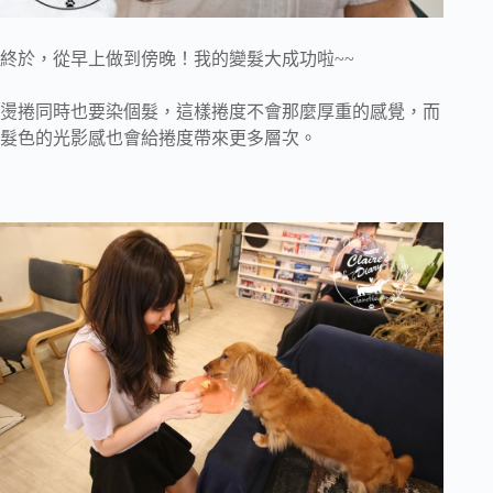
終於，從早上做到傍晚！我的變髮大成功啦~~
燙捲同時也要染個髮，這樣捲度不會那麼厚重的感覺，而
髮色的光影感也會給捲度帶來更多層次。