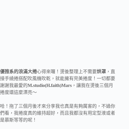
優雅系的浪滿大捲
心得來囉！燙後整理上不需要
烘罩
，直
接手繞捲搭配吹風機吹乾，就能擁有完美捲度！一切都要
謝謝我最愛的
M.studio(H.faith)Mars
，讓我在燙後三個月
捲度還這麼漂亮～
哈！拖了三個月後才來分享我也真是有夠厲害的，不過你
們看，我捲度真的維持超好，而且我都沒有用定型液或者
是慕斯等等的呢！