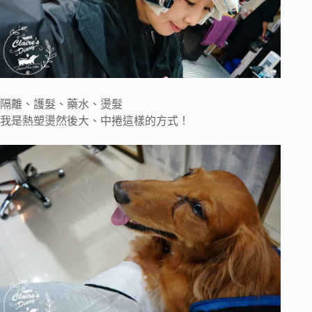
隔離、護髮、藥水、燙髮
我是熱塑燙然後大、中捲這樣的方式！