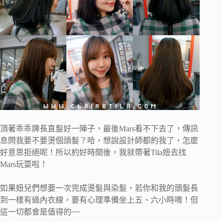
頂著乖乖牌長直髮好一陣子，最後Mars看不下去了，傳訊
息問我要不要燙個頭髮？哈，想說設計師都約我了，怎麼
好意思拒絕呢！所以約好時間後，我就帶著Tila妞去找
Mars玩耍啦！
如果妞兒們想要一次完成燙髮與染髮，若你和我的頭髮長
到一樣有過內衣線，要有心理準備坐上五、六小時唷！但
這一切都會是值得的~~