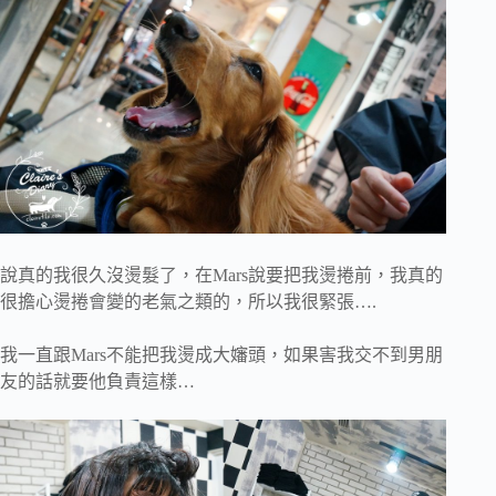
說真的我很久沒燙髮了，在Mars說要把我燙捲前，我真的
很擔心燙捲會變的老氣之類的，所以我很緊張….
我一直跟Mars不能把我燙成大嬸頭，如果害我交不到男朋
友的話就要他負責這樣…