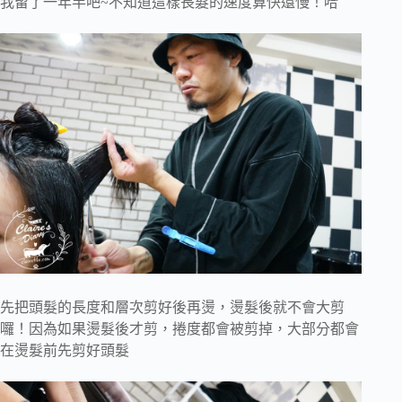
我留了一年半吧~不知道這樣長髮的速度算快還慢！哈
先把頭髮的長度和層次剪好後再燙，燙髮後就不會大剪
囉！因為如果燙髮後才剪，捲度都會被剪掉，大部分都會
在燙髮前先剪好頭髮