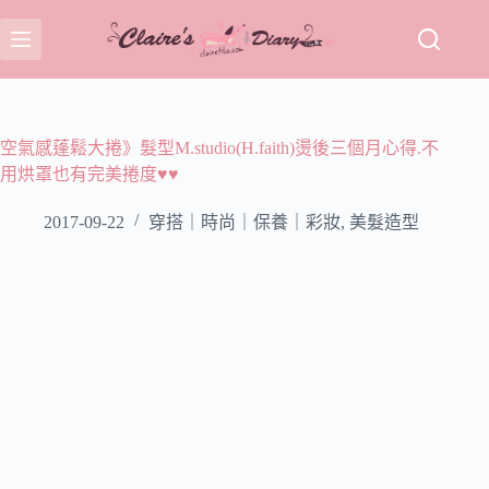
跳
至
主
要
內
容
空氣感蓬鬆大捲》髮型M.studio(H.faith)燙後三個月心得.不
用烘罩也有完美捲度♥♥
2017-09-22
穿搭｜時尚｜保養｜彩妝
,
美髮造型