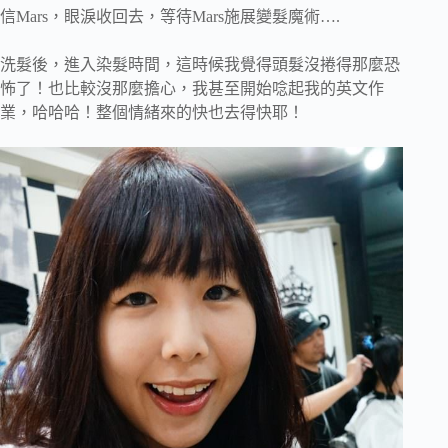
信Mars，眼淚收回去，等待Mars施展變髮魔術….
洗髮後，進入染髮時間，這時候我覺得頭髮沒捲得那麼恐
怖了！也比較沒那麼擔心，我甚至開始唸起我的英文作
業，哈哈哈！整個情緒來的快也去得快耶！