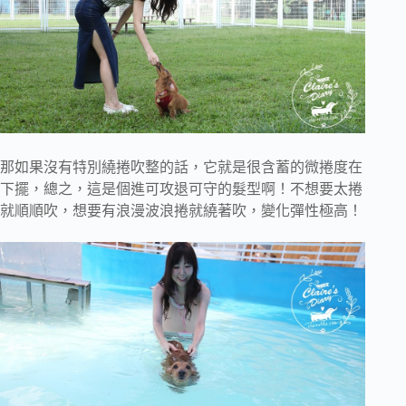
那如果沒有特別繞捲吹整的話，它就是很含蓄的微捲度在
下擺，總之，這是個進可攻退可守的髮型啊！不想要太捲
就順順吹，想要有浪漫波浪捲就繞著吹，變化彈性極高！