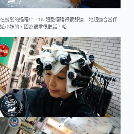
在燙髮的過程中，Tila妞整個睡得很舒適…她超適合當伴
遊小妹的，因為很乖很聽話！哈