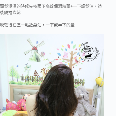
頭髮濕濕的時候先按兩下高效保濕精華+一下護髮油，然
後繞捲吹乾
吹乾後在塗一點護髮油，一下或半下的量