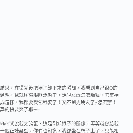
結果，在燙完後把捲子卸下來的瞬間，我看到自己很Q的
頭毛，我就崩潰眼眶泛淚了，想說Mars怎麼騙我，怎麼捲
成這樣，我都要變包租婆了！交不到男朋友了~怎麼辦！
真的快要哭了耶~~
Mars就說我太誇張，這是剛卸捲子的關係，等等就會給我
一個正妹髮型，你們也知道，我都坐在椅子上了，只能相