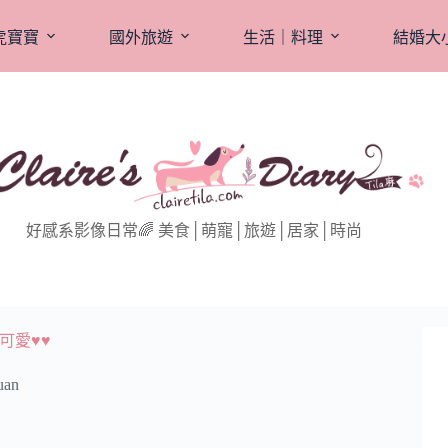
虎寶寶
國外旅遊
生活｜料理
結婚大
好感系影像日常🌈 美食│萌寵│旅遊│居家│時尚
可愛♥♥
an