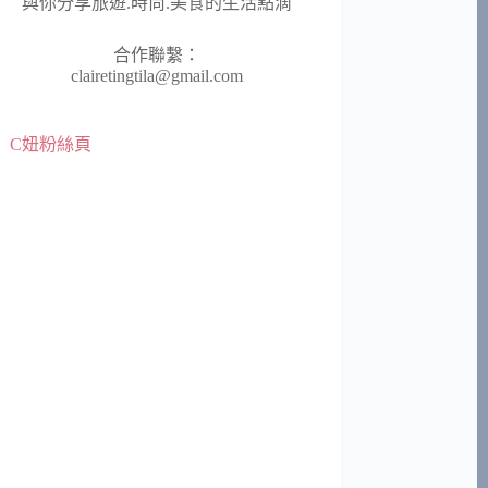
與你分享旅遊.時尚.美食的生活點滴
合作聯繫：
clairetingtila@gmail.com
C妞粉絲頁