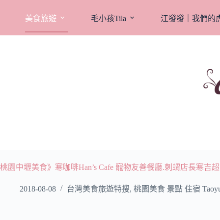
跳
至
美食旅遊
毛小孩Tila
江發發｜我們的
主
要
內
容
桃園中壢美食》寒咖啡Han’s Cafe 寵物友善餐廳.刺蝟店長寒吉超
2018-08-08
台灣美食旅遊特搜
,
桃園美食 景點 住宿 Taoyu