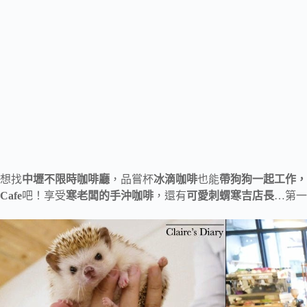
想找
中壢不限時咖啡廳
，品嘗杯
冰滴咖啡
也能
帶狗狗一起工作，
Cafe
吧！享受
寒老闆的手沖咖啡
，還有
可愛刺蝟寒吉店長
…第一