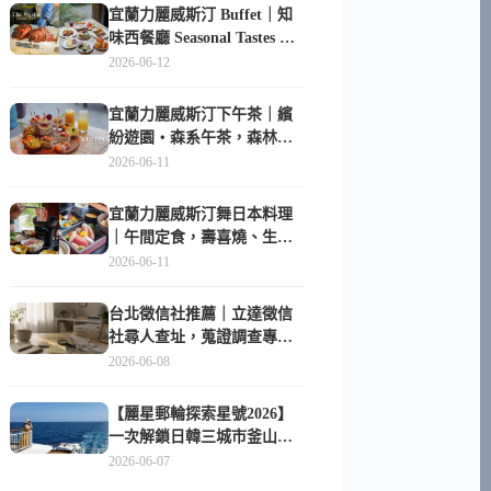
宜蘭力麗威斯汀 Buffet｜知
味西餐廳 Seasonal Tastes 晚
餐早餐吃什麼？
2026-06-12
宜蘭力麗威斯汀下午茶｜繽
紛遊園・森系午茶，森林系
甜點超好拍
2026-06-11
宜蘭力麗威斯汀舞日本料理
｜午間定食，壽喜燒、生魚
片與日式包廂空間
2026-06-11
台北徵信社推薦｜立達徵信
社尋人查址，蒐證調查專家
陪你找回失聯的家人
2026-06-08
【麗星郵輪探索星號2026】
一次解鎖日韓三城市釜山、
長崎、那霸｜餐點升級、表
2026-06-07
演更新、船上慶生超難忘