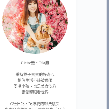
Claire妞‧Tila麻
秉持雙子寶寶的好奇心
相信生活不該被侷限
愛毛小孩、也是美食吃貨
更愛親眼看世界
C妞日記，記錄我的想法感受