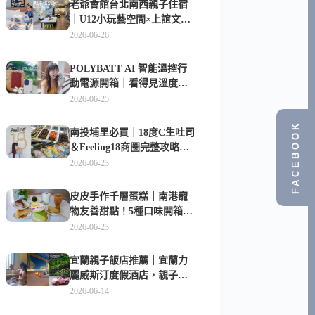
老爺會館台北南西親子住宿
｜U12小玩藝空間×上誼文
化，暑假帶孩子這樣玩
2026-06-26
POLYBATT AI 智能溫控行
動電源開箱｜看得見溫度與
電量，外出更安心的
2026-06-25
10000mAh 行動電源
FACEBOOK
南投埔里必買｜18度C生吐司
＆Feeling18商圈完整攻略，
在地人帶路這樣逛
2026-06-23
皮皮手作千層蛋糕｜南港寵
物友善甜點！5種口味開箱，
比Lady M便宜一半的台北隱
2026-06-23
藏版
宜蘭親子飯店推薦｜宜蘭力
麗威斯汀度假酒店，親子
房、Buffet、泳池、兒童俱樂
2026-06-14
部超適合放電