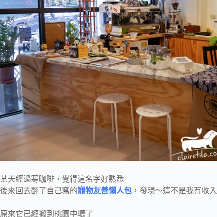
某天經過寒咖啡，覺得這名字好熟悉
後來回去翻了自己寫的
寵物友善懶人包
，發現～這不是我有收入
原來它已經搬到桃園中壢了