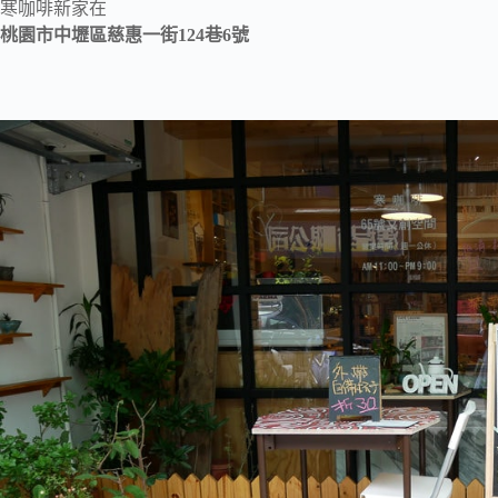
寒咖啡新家在
桃園市中壢區慈惠一街124巷6號