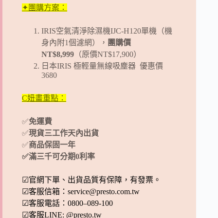
✦團購方案：
IRIS空氣清淨除濕機IJC-H120單機（機
身內附1個濾網），
團購價
NT$8,999
（原價NT$17,900）
日本IRIS 極輕量無線吸塵器 優惠價
3680
C妞畫重點：
✅
免運費
✅
現貨三工作天內出貨
✅
商品保固一年
✅滿三千可分期0利率
☑官網下單、出貨品質有保障，有發票。
☑客服信箱：
service@presto.com.tw
☑客服電話：0800–089-100
☑客服LINE: @presto.tw