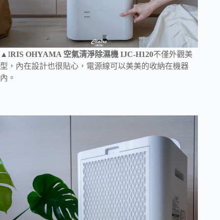
▲I
RIS OHYAMA 空氣清淨除濕機 IJC-H120
不僅外觀美
型，內在設計也很貼心，電源線可以美美的收納在機器
內。