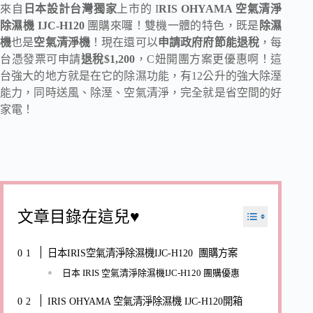
來自
日本設計台灣獨家
上市的 I
RIS OHYAMA 空氣清淨
除濕機 IJC-H120
團購來囉！雙機一體的特色，既是
除濕
機
也是
空氣清淨機
！現在還可以
申請政府府節能退稅
，每
台憑發票可申請
退稅$1,200
，C妞開團方案更優惠啊！這
台強大的地方就是在它的除濕功能，有12公升的強大除溼
能力，同時送風、除溼、空氣清淨，完全就是省空間的好
家電！
文章目錄在這兒♥
日本IRIS空氣清淨除濕機IJC-H120 團購方案
日本 IRIS 空氣清淨除濕機IJC-H120 團購優惠
IRIS OHYAMA 空氣清淨除濕機 IJC-H120開箱