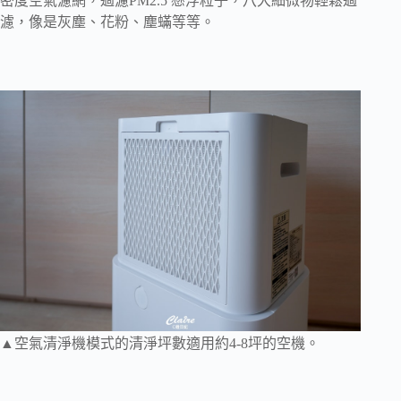
密度空氣濾網，過濾PM2.5 懸浮粒子，八大細微物輕鬆過
濾，像是灰塵、花粉、塵蟎等等。
▲空氣清淨機模式的清淨坪數適用約4-8坪的空機。