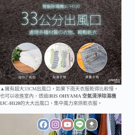
▲擁有超大33CM出風口，如果下雨天衣服乾得比較慢，
也可以收進室內，透過I
RIS OHYAMA 空氣清淨除濕機
IJC-H120
的大大出風口，集中風力來烘乾衣服。
TOP