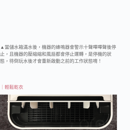
▲當儲水箱滿水後，機器的蜂鳴器會警示十聲嗶嗶聲後停
止，且機器的壓縮縮和風扇都會停止運轉，是停機的狀
態，待倒玩水後才會重新啟動之前的工作狀態唷！
｜輕鬆乾衣