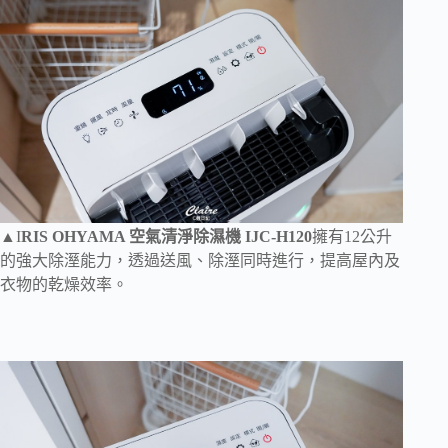
▲I
RIS OHYAMA 空氣清淨除濕機 IJC-H120
擁有12公升
的強大除溼能力，透過送風、除溼同時進行，提高屋內及
衣物的乾燥效率。