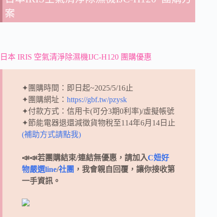
案
日本 IRIS 空氣清淨除濕機IJC-H120 團購優惠
✦團購時間：即日起~2025/5/16止
✦團購網址：
https://gbf.tw/pzysk
✦付款方式：信用卡(可分3期0利率)/虛擬帳號
✦節能電器退還減徵貨物稅至114年6月14日止
(補助方式請點我)
📣📣若團購結束/連結無優惠，請加入
C妞好
物嚴選line
/
社團
，我會親自回覆，讓你接收第
一手資訊。