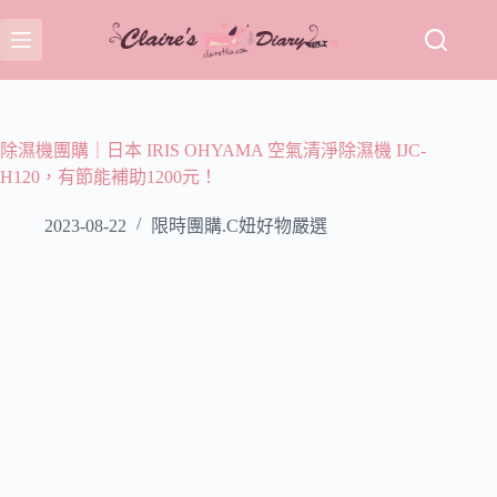
跳
至
主
要
內
容
除濕機團購｜日本 IRIS OHYAMA 空氣清淨除濕機 IJC-
H120，有節能補助1200元！
2023-08-22
限時團購.C妞好物嚴選