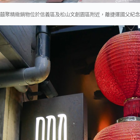
囍聚精緻鍋物位於信義區及松山文創園區附近，離捷運國父紀念