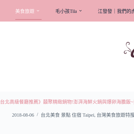
跳
至
美食旅遊
毛小孩Tila
江發發｜我們的
主
要
內
容
台北高級餐廳推薦》囍聚精緻鍋物!澎湃海鮮火鍋與爆卵海膽飯~
2018-08-06
台北美食 景點 住宿 Taipei
,
台灣美食旅遊特