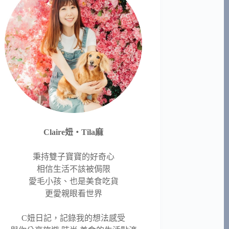
Claire妞‧Tila麻
秉持雙子寶寶的好奇心
相信生活不該被侷限
愛毛小孩、也是美食吃貨
更愛親眼看世界
C妞日記，記錄我的想法感受