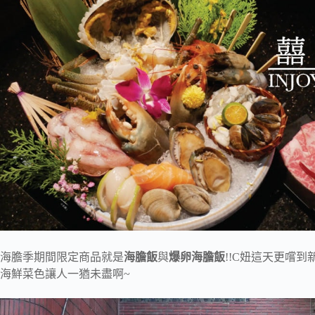
海膽季期間限定商品就是
海膽飯
與
爆卵海膽飯
!!C妞這天更嚐到
海鮮菜色讓人一猶未盡啊~