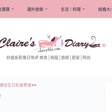
虎寶寶
國外旅遊
生活｜料理
結婚大
好感系影像日常🌈 美食│萌寵│旅遊│居家│時尚
適合生日約會聚會♥♥
搜