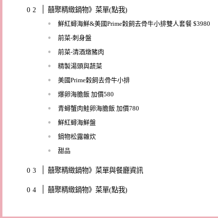
囍聚精緻鍋物》菜單(點我)
鮮紅蟳海鮮&美國Prime榖飼去骨牛小排雙人套餐 $3980
前菜-刺身盤
前菜-清酒燉豬肉
精製湯頭與蔬菜
美國Prime榖飼去骨牛小排
爆卵海膽飯 加價580
青蟳蟹肉鮭卵海膽飯 加價780
鮮紅蟳海鮮盤
鍋物松露雜炊
甜品
囍聚精緻鍋物》菜單與餐廳資訊
囍聚精緻鍋物》菜單(點我)