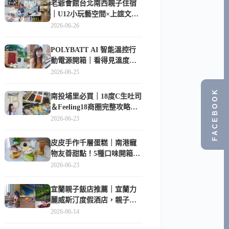
老爺會館台北南西親子住宿
｜U12小玩藝空間×上誼文
化，暑假帶孩子這樣玩
2026-06-26
POLYBATT AI 智能溫控行
動電源開箱｜看得見溫度與
電量，外出更安心的
2026-06-25
10000mAh 行動電源
FACEBOOK
南投埔里必買｜18度C生吐司
＆Feeling18商圈完整攻略，
在地人帶路這樣逛
2026-06-23
皮皮手作千層蛋糕｜南港寵
物友善甜點！5種口味開箱，
比Lady M便宜一半的台北隱
2026-06-23
藏版
宜蘭親子飯店推薦｜宜蘭力
麗威斯汀度假酒店，親子
房、Buffet、泳池、兒童俱樂
2026-06-14
部超適合放電