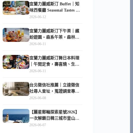
宜蘭力麗威斯汀 Buffet｜知
味西餐廳 Seasonal Tastes 晚
餐早餐吃什麼？
2026-06-12
宜蘭力麗威斯汀下午茶｜繽
紛遊園・森系午茶，森林系
甜點超好拍
2026-06-11
宜蘭力麗威斯汀舞日本料理
｜午間定食，壽喜燒、生魚
片與日式包廂空間
2026-06-11
台北徵信社推薦｜立達徵信
社尋人查址，蒐證調查專家
陪你找回失聯的家人
2026-06-08
【麗星郵輪探索星號2026】
一次解鎖日韓三城市釜山、
長崎、那霸｜餐點升級、表
2026-06-07
演更新、船上慶生超難忘