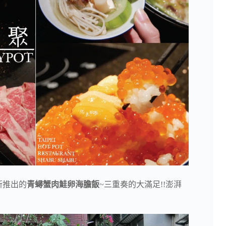
新推出的
青蟳蟹肉鮭卵海膽飯
~三重奏的大滿足!!澎湃