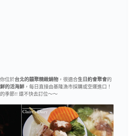
你位於
台北的囍聚精緻鍋物
，很適合
生日約會聚會
的
鮮的活海鮮
，每日直接由基隆漁市採購或空運進口！
的季節!! 還不快去訂位～～