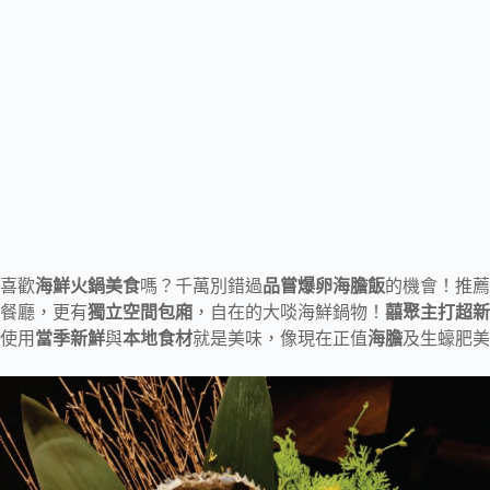
喜歡
海鮮火鍋美食
嗎？千萬別錯過
品嘗爆卵海膽飯
的機會！推薦
餐廳，更有
獨立空間包廂
，自在的大啖海鮮鍋物！
囍聚主打超新
使用
當季新鮮
與
本地食材
就是美味，像現在正值
海膽
及生蠔肥美