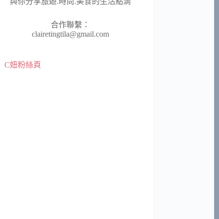
與你分享旅遊.時尚.美食的生活點滴
合作聯繫：
clairetingtila@gmail.com
C妞粉絲頁