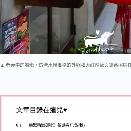
▲ 巷弄中的囍聚，仿清水模風格的外觀和大紅燈籠與鑄鐵招牌
文章目錄在這兒♥
囍聚精緻鍋物》餐廳資訊(點我)