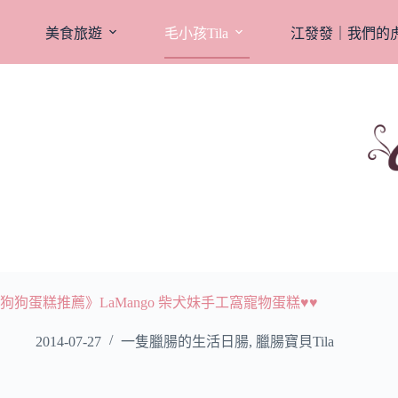
跳
至
美食旅遊
毛小孩Tila
江發發｜我們的
主
要
內
容
狗狗蛋糕推薦》LaMango 柴犬妹手工窩寵物蛋糕♥♥
2014-07-27
一隻臘腸的生活日腸
,
臘腸寶貝Tila