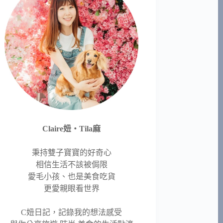
Claire妞‧Tila麻
秉持雙子寶寶的好奇心
相信生活不該被侷限
愛毛小孩、也是美食吃貨
更愛親眼看世界
C妞日記，記錄我的想法感受