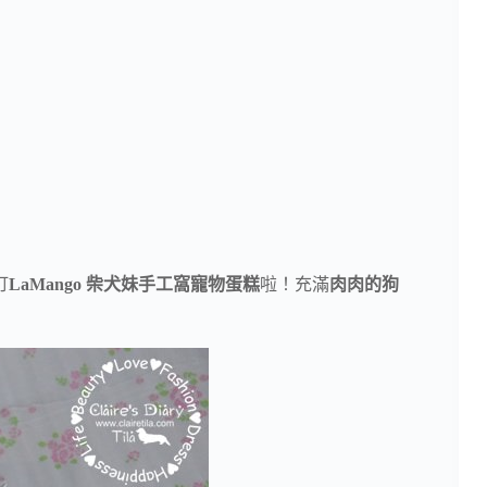
訂
LaMango 柴犬妹手工窩寵物蛋糕
啦！充滿
肉肉的狗