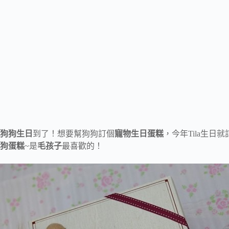
狗狗生日
到了！想要幫狗狗訂個
寵物生日蛋糕
，今年Tila生日就
狗蛋糕
~是
毛孩子
最喜歡的！