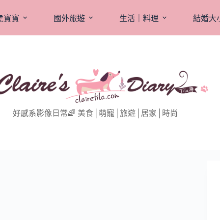
虎寶寶
國外旅遊
生活｜料理
結婚大
好感系影像日常🌈 美食│萌寵│旅遊│居家│時尚