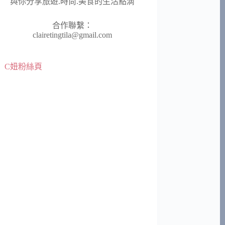
與你分享旅遊.時尚.美食的生活點滴
合作聯繫：
clairetingtila@gmail.com
C妞粉絲頁