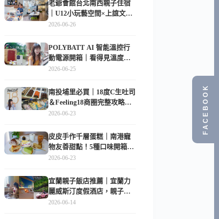
老爺會館台北南西親子住宿
｜U12小玩藝空間×上誼文
化，暑假帶孩子這樣玩
2026-06-26
POLYBATT AI 智能溫控行
動電源開箱｜看得見溫度與
電量，外出更安心的
2026-06-25
10000mAh 行動電源
FACEBOOK
南投埔里必買｜18度C生吐司
＆Feeling18商圈完整攻略，
在地人帶路這樣逛
2026-06-23
皮皮手作千層蛋糕｜南港寵
物友善甜點！5種口味開箱，
比Lady M便宜一半的台北隱
2026-06-23
藏版
宜蘭親子飯店推薦｜宜蘭力
麗威斯汀度假酒店，親子
房、Buffet、泳池、兒童俱樂
2026-06-14
部超適合放電