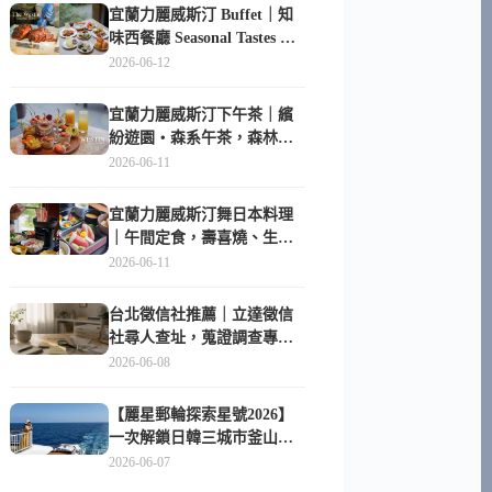
宜蘭力麗威斯汀 Buffet｜知
味西餐廳 Seasonal Tastes 晚
餐早餐吃什麼？
2026-06-12
宜蘭力麗威斯汀下午茶｜繽
紛遊園・森系午茶，森林系
甜點超好拍
2026-06-11
宜蘭力麗威斯汀舞日本料理
｜午間定食，壽喜燒、生魚
片與日式包廂空間
2026-06-11
台北徵信社推薦｜立達徵信
社尋人查址，蒐證調查專家
陪你找回失聯的家人
2026-06-08
【麗星郵輪探索星號2026】
一次解鎖日韓三城市釜山、
長崎、那霸｜餐點升級、表
2026-06-07
演更新、船上慶生超難忘