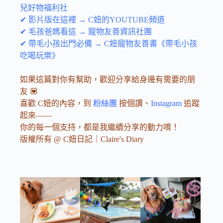
兒好物福利社
✔ 影片版在這裡 → C妞的YOUTUBE頻道
✔ 毛孩爸媽看這 → 寵物友善資訊社團
✔ 帶毛小孩出門必備 → C妞寵物友善書《帶毛小孩
吃喝玩樂》
如果這篇對你有幫助，歡迎分享給身邊有需要的朋
友 💟
喜歡 C妞的內容，到
粉絲團
按個讚、
Instagram
追蹤
起來——
你的每一個支持，都是我繼續分享的動力唷！
版權所有 @ C妞日記｜Claire's Diary