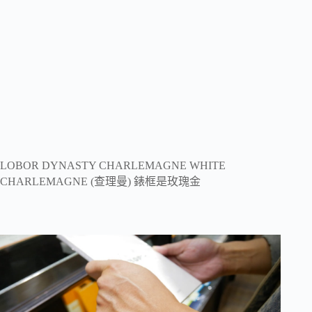
LOBOR DYNASTY CHARLEMAGNE WHITE
CHARLEMAGNE (查理曼) 錶框是玫瑰金