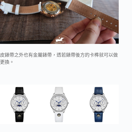
皮錶帶之外也有金屬錶帶，透若錶帶後方的卡榫就可以做
更換。