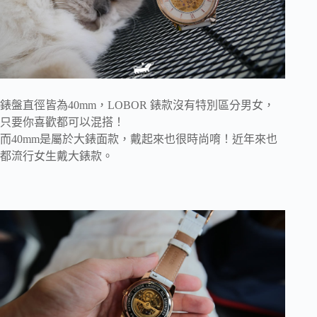
錶盤直徑皆為40mm，LOBOR 錶款沒有特別區分男女，
只要你喜歡都可以混搭！
而40mm是屬於大錶面款，戴起來也很時尚唷！近年來也
都流行女生戴大錶款。