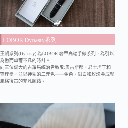
LOBOR Dynasty系列
王朝系列(Dynasty) 為LOBOR 奢華高端手錶系列，為引以
為傲而卓爾不凡的時計。
向三位偉大的古羅馬統治者致敬:奥古斯都、君士坦丁和
查理曼，並以神聖的三元色——金色、銀白和玫瑰金成就
風格復古的非凡腕錶。