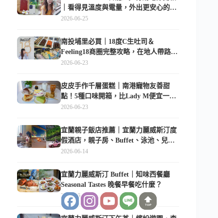
｜看得見溫度與電量，外出更安心的
10000mAh 行動電源
2026-06-25
南投埔里必買｜18度C生吐司＆
Feeling18商圈完整攻略，在地人帶路這
樣逛
2026-06-23
皮皮手作千層蛋糕｜南港寵物友善甜
點！5種口味開箱，比Lady M便宜一半
的台北隱藏版
2026-06-23
宜蘭親子飯店推薦｜宜蘭力麗威斯汀度
假酒店，親子房、Buffet、泳池、兒童
俱樂部超適合放電
2026-06-14
宜蘭力麗威斯汀 Buffet｜知味西餐廳
Seasonal Tastes 晚餐早餐吃什麼？
2026-06-12
TOP