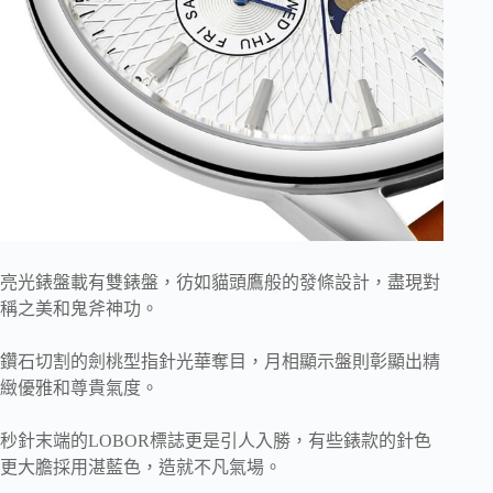
亮光錶盤載有雙錶盤，彷如貓頭鷹般的發條設計，盡現對
稱之美和鬼斧神功。
鑽石切割的劍桃型指針光華奪目，月相顯示盤則彰顯出精
緻優雅和尊貴氣度。
秒針末端的LOBOR標誌更是引人入勝，有些錶款的針色
更大膽採用湛藍色，造就不凡氣場。