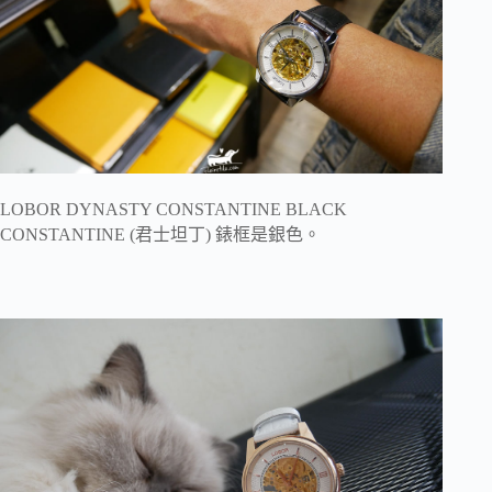
LOBOR DYNASTY CONSTANTINE BLACK
CONSTANTINE (君士坦丁) 錶框是銀色。