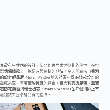
喜歡有些共同的設計，卻又能獨立表達彼此的個性，在挑
選
情侶錶款
上，總是有著這樣的期待。今天開箱來自
香港
的設計師品牌
-Maven Watches以天然素材做為錶款設計的
靈感來源，有著
簡約質感
的特色，
義大利真皮錶帶
、
藍寶
石防花鏡面
與
瑞士機芯
，
Maven Watches
在每個細節上有
著鐘錶工匠卓越品質的堅持。