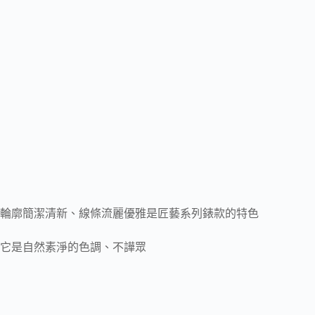
輪廓簡潔清新、線條流麗優雅是匠藝系列錶款的特色
它是自然素淨的色調、不譁眾