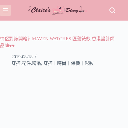
跳
至
主
要
內
容
情侶對錶開箱》MAVEN WATCHES 匠藝錶款.香港設計師
品牌♥♥
2019-08-18
穿搭.配件.精品
,
穿搭｜時尚｜保養｜彩妝