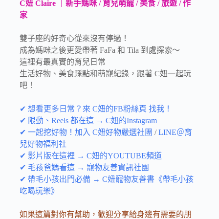
C妞 Claire ｜新手媽咪 / 育兒萌寵 / 美食 / 旅遊 / 作
家
雙子座的好奇心從來沒有停過！
成為媽咪之後更愛帶著 FaFa 和 Tila 到處探索～
這裡有最真實的育兒日常
生活好物、美食踩點和萌寵紀錄，跟著 C妞一起玩
吧！
✔ 想看更多日常？來 C妞的FB粉絲頁 找我！
✔ 限動、Reels 都在這 → C妞的Instagram
✔ 一起挖好物！加入 C妞好物嚴選社團
/
LINE＠育
兒好物福利社
✔ 影片版在這裡 → C妞的YOUTUBE頻道
✔ 毛孩爸媽看這 → 寵物友善資訊社團
✔ 帶毛小孩出門必備 → C妞寵物友善書《帶毛小孩
吃喝玩樂》
如果這篇對你有幫助，歡迎分享給身邊有需要的朋