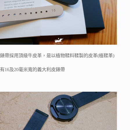
錶帶採用頂級牛皮革，是以植物鞣料鞣製的皮革(植鞣革)
有16及20毫米寬的義大利皮錶帶