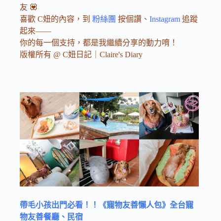
友 💟
喜歡 C妞的內容，到
粉絲團
按個讚、
Instagram
追蹤
起來——
你的每一個支持，都是我繼續分享的動力唷！
版權所有 @ C妞日記｜Claire's Diary
帶毛小孩出門必看！！《寵物友善懶人包》全台寵
物友善餐廳、民宿