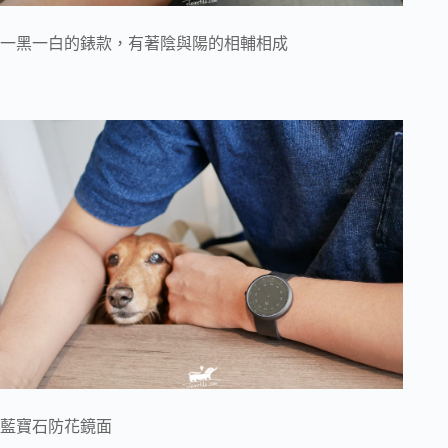
一黑一白的錶款，有著陰與陽的相輔相成
藍寶石防花鏡面