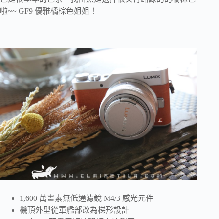
啦~~ GF9 優雅橘棕色姐姐！
1,600 萬畫素無低通濾鏡 M4/3 感光元件
機頂外型從軍艦部改為梯形設計