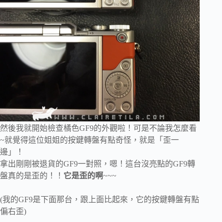
然後我就開始檢查橘色GF9的外觀啦！可是不論我怎麼看
~就覺得這位姐姐的按鍵轉盤有點奇怪，就是「歪一
邊」！
拿出剛剛被退貨的GF9一對照，嗯！這台沒亮點的GF9轉
盤真的是歪的！！
它是歪的啊
~~~
(我的GF9是下面那台，跟上面比起來，它的按鍵轉盤有點
偏右歪)