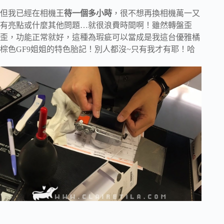
但我已經在相機王
待一個多小時
，很不想再換相機萬一又
有亮點或什麼其他問題…就很浪費時間啊！雖然轉盤歪
歪，功能正常就好，這種為瑕疵可以當成是我這台優雅橘
棕色GF9姐姐的特色胎記！別人都沒~只有我才有耶！哈