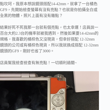
點坎坷，我原本想說鏡頭搭配14-42mm，就拿了一台橘色
GF9，先開始檢查螢幕有沒有亮點？也就是你拍攝全白或
全黑的物體，照片上面有沒有雜點？
結果好死不死我那一台就有個亮點，也太幸運！店員說一
百台大約2.3台的機率就被我遇到，然後如果要14-42mm的
規格，我喜歡的橘棕色又沒現貨，但幸好搭配 12-32mm
鏡頭的公司或有橘棕色現貨，所以我就換成搭配 12-32mm
鏡頭的GF9，剛好也省了3000。
店員幫我檢查檢查有無亮點！一切順利過關~