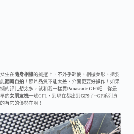
女生在
隨身相機
的挑選上，不外乎輕便、相機美形、還要
能
翻轉自拍
！照片品質不能太差，介面更要好操作！如果
懶的評比想太多，就和我一樣買
Panasonic GF9
吧！從最
早的
女朋友機
一號GF1，到現在都出到
GF9
了~GF系列真
的有它的優勢在啊！