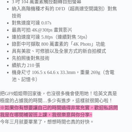
3 吋 104 萬畫素觸控翻轉自拍螢幕
納入高階機種才有的 DFD（超高速空間識別）對焦
技術
對焦速度可達 0.07s
最高可拍 4K@30fps 畫質影片
連拍速度可達 5.8fps（連續對焦 5fps）
錄影中可擷取 800 萬畫素的「4K Photo」功能
具有美妝、可修臉以及全景方式的新自拍模式
先拍照後對焦技術
續航力 210 張
機身尺寸 106.5 x 64.6 x 33.3mm，重量 269g（含電
池、記憶卡）
把GF9姐姐帶回家後，也沒很多機會使用她！唸英文真是
極度的占據我的時間…多少有進步，這樣就很開心啦！
※如果你有想要讓自己的時間過得非常充實，歡迎私訊問
我是在哪間補習班上課，我很樂意與你分享~
今年三月就要畢業了，想想時間也真的好快。