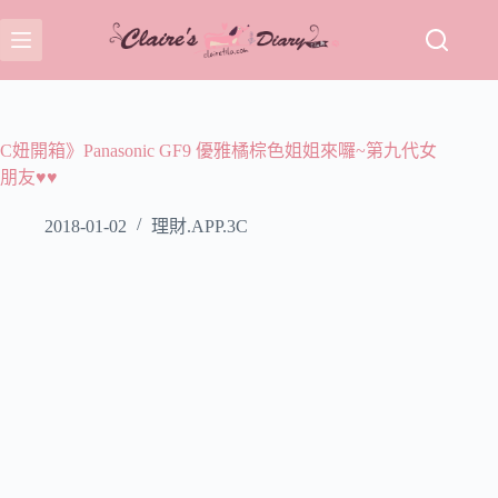
跳
至
主
要
內
容
C妞開箱》Panasonic GF9 優雅橘棕色姐姐來囉~第九代女
朋友♥♥
2018-01-02
理財.APP.3C