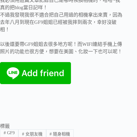
我必須用這篇文章記錄自己是哪時候換相機的，哈哈~我
真的把blog當日記咩！
不過我發現我很不適合把自己用過的相機拿出來賣，因為
去年八月到現在GF9姐姐已經被我摔到兩次，幸好沒破
相！
以後還要帶GF9姐姐去很多地方呢！而WIFI連結手機上傳
照片的功能也很方便，想要在美圖、化妝一下也可以呢！
標籤
#
GF9
#
女朋友機
#
隨身相機