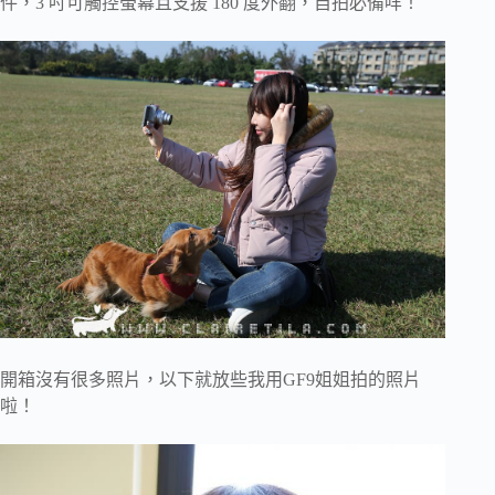
件，3 吋可觸控螢幕且支援 180 度外翻，自拍必備咩！
開箱沒有很多照片，以下就放些我用GF9姐姐拍的照片
啦！