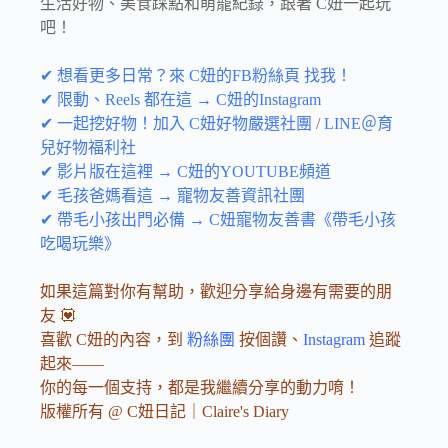
生活好物、美食踩點和萌寵紀錄，跟著 C妞一起玩
吧！
✔ 想看更多日常？來 C妞的FB粉絲頁 找我！
✔ 限動、Reels 都在這 → C妞的Instagram
✔ 一起挖好物！加入 C妞好物嚴選社團
/
LINE＠育
兒好物福利社
✔ 影片版在這裡 → C妞的YOUTUBE頻道
✔ 毛孩爸媽看這 → 寵物友善資訊社團
✔ 帶毛小孩出門必備 → C妞寵物友善書《帶毛小孩
吃喝玩樂》
如果這篇對你有幫助，歡迎分享給身邊有需要的朋
友 💟
喜歡 C妞的內容，到
粉絲團
按個讚、
Instagram
追蹤
起來——
你的每一個支持，都是我繼續分享的動力唷！
版權所有 @ C妞日記｜Claire's Diary