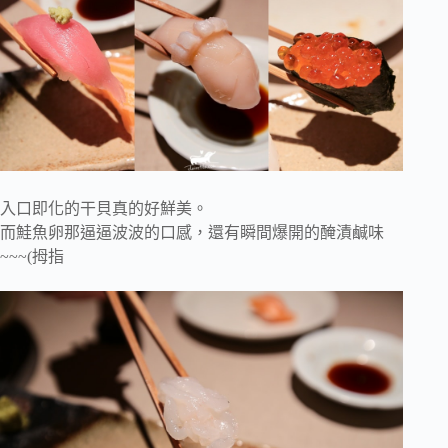
入口即化的干貝真的好鮮美。
而鮭魚卵那逼逼波波的口感，還有瞬間爆開的醃漬鹹味
~~~(拇指