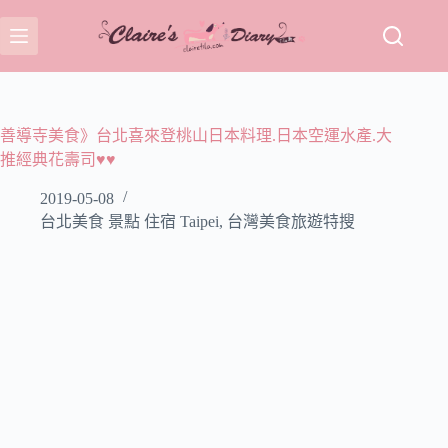
跳
至
主
要
內
容
善導寺美食》台北喜來登桃山日本料理.日本空運水產.大
推經典花壽司♥♥
2019-05-08
台北美食 景點 住宿 Taipei
,
台灣美食旅遊特搜