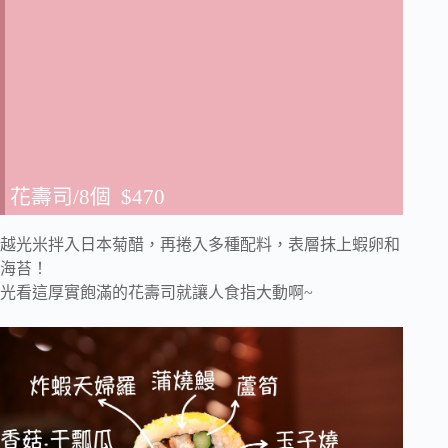
花壽司/8個 $470
越光米拌入日本菊醋，再捲入多種配料，表層抹上蝦卵和
海苔！
光看這厚實飽滿的花壽司就讓人食指大動啊~