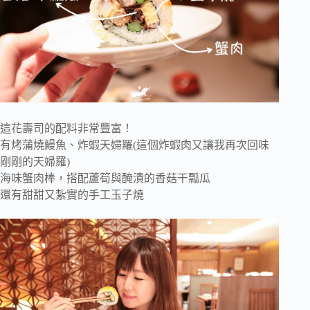
這花壽司的配料非常豐富！
有烤蒲燒鰻魚、炸蝦天婦羅(這個炸蝦肉又讓我再次回味
剛剛的天婦羅)
海味蟹肉棒，搭配蘆筍與醃漬的香菇干瓢瓜
還有甜甜又紮實的手工玉子燒