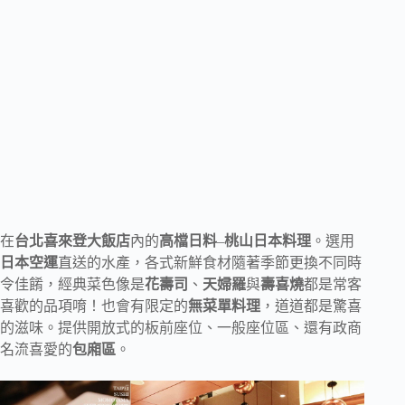
在
台北喜來登大飯店
內的
高檔日料
–
桃山日本料理
。選用
日本空運
直送的水產，各式新鮮食材隨著季節更換不同時
令佳餚，經典菜色像是
花壽司
、
天婦羅
與
壽喜燒
都是常客
喜歡的品項唷！也會有限定的
無菜單料理
，道道都是驚喜
的滋味。提供開放式的板前座位、一般座位區、還有政商
名流喜愛的
包廂區
。