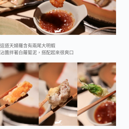
這道天婦羅含有兩尾大明蝦
沾醬拌著白蘿蔔泥，搭配起來很爽口