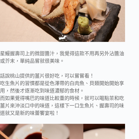
星鰻握壽司上的微甜醬汁，我覺得這款不用再另外沾醬油
或芥末，單純品嘗就很美味。
話說桃山提供的薑片很好吃，可以嘗嘗看！
吃生魚片的習慣都是從色澤帶的白肉魚、貝類開始開始享
用，然後才逐漸吃到味道濃郁的食材。
而如果覺得嘴巴的味道比較重的時候，就可以喝點茶和吃
薑片來沖淡口中的味道，這樣下一口生魚片、握壽司的味
道就又是新的味蕾饗宴啦！