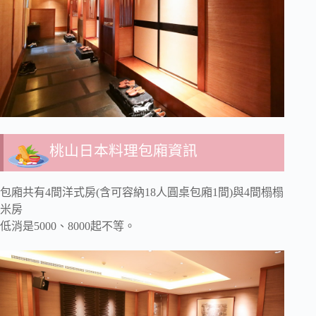
桃山日本料理包廂資訊
包廂共有4間洋式房(含可容納18人圓桌包廂1間)與4間榻榻
米房
低消是5000、8000起不等。