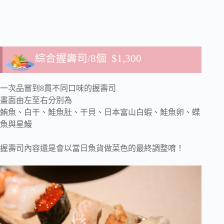
綜合握壽司/8個 $1,300
一次品嘗到8貫不同口味的握壽司
畫面由左至右分別為
鮪魚、白干、鮭魚肚、干貝、日本富山白蝦、鮭魚卵、蝶
魚與星鰻
握壽司內容還是會以當日魚貨做菜色的最終調整唷！