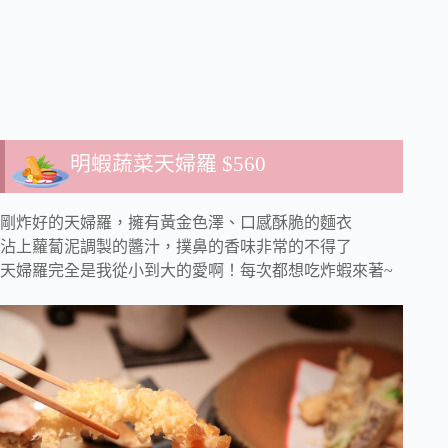
明蝦蔬菜天婦羅 $560
剛炸好的天婦羅，擁有黃金色澤、口感酥脆的麵衣
沾上蘿蔔泥調製的醬汁，撲鼻的香味非常的不得了
天婦羅完全是我從小到大的愛啊！每次都想吃炸蝦來著~