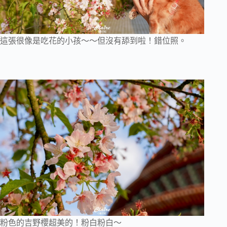
這張很像是吃花的小孩～～但沒有舔到啦！錯位照。
粉色的吉野櫻超美的！粉白粉白～