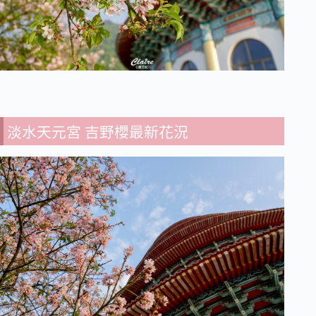
淡水天元宮 吉野櫻最新花況