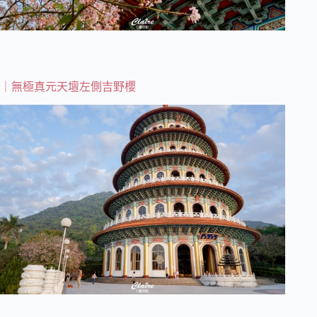
｜無極真元天壇左側吉野櫻