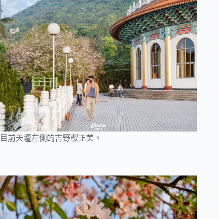
目前天壇左側的吉野櫻正美。