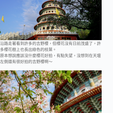
沿路走著看到許多的吉野櫻，但櫻花沒有日前茂盛了，許
多櫻花樹上也長出綠色的枝葉。
原本想說應該沒什麼櫻花好拍，有點失望，沒想到在天壇
左側還有很好拍的吉野櫻啊～