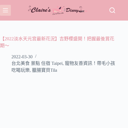
跳
至
主
要
內
容
【2022淡水天元宮最新花況】吉野櫻盛開！把握最後賞花
期～
2022-03-30
台北美食 景點 住宿 Taipei
,
寵物友善資訊！帶毛小孩
吃喝玩樂
,
臘腸寶貝Tila