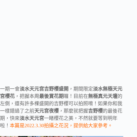
一期一會
淡水天元宮吉野櫻盛開
，期間限定
淡水無極天元
宮櫻花
，把握本周
最後賞花期
囉！目前在
無極真元天壇
的
左側，還有許多棵盛開的吉野櫻可以拍照唷！如果你和我
一樣錯過了之前
天元宮夜櫻
，那麼就把握
吉野櫻
的最後花
期，快來
淡水天元宮
一睹櫻花之美，不然就要等到明年
啦！
本篇是2022.3.30拍攝之花況，提供給大家參考。