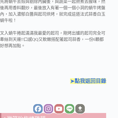
先將蝸牛去殼與剔除內臟後，與蔬菜一起熬煮去腥味，然
後再用香料翻炒，最後放入有著一個一個小洞的蝸牛烤盤
內，加入濃郁白醬與起司烘烤，就完成這道法式蒜香白玉
蝸牛啦！
叉入蝸牛捲起滿滿我最愛的起司，剛烤出爐的起司完全可
牽絲到天邊!!口感QQ又軟嫩搭配著起司蒜香，一份6顆都
好想再加點。
➤點我返回目錄
TOP