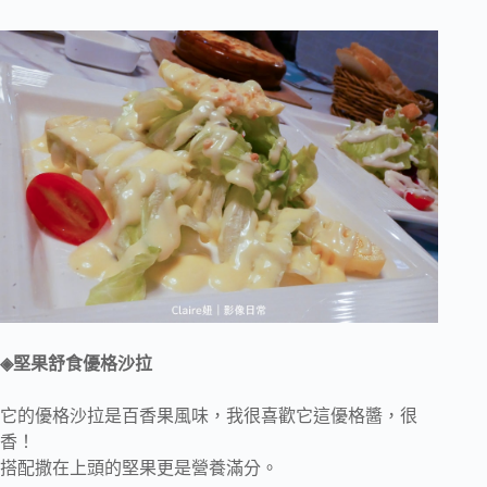
◈堅果舒食優格沙拉
它的優格沙拉是百香果風味，我很喜歡它這優格醬，很
香！
搭配撒在上頭的堅果更是營養滿分。