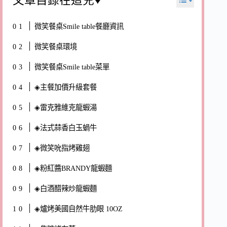
文章目錄在這兒♥
微笑餐桌Smile table餐廳資訊
微笑餐桌環境
微笑餐桌Smile table菜單
◈主餐加價升級套餐
◈雷克雅維克龍蝦湯
◈法式蒜香白玉蝸牛
◈微笑吮指烤雞翅
◈粉紅醬BRANDY龍蝦麵
◈白酒醋辣炒龍蝦麵
◈爐烤美國自然牛肋眼 10OZ