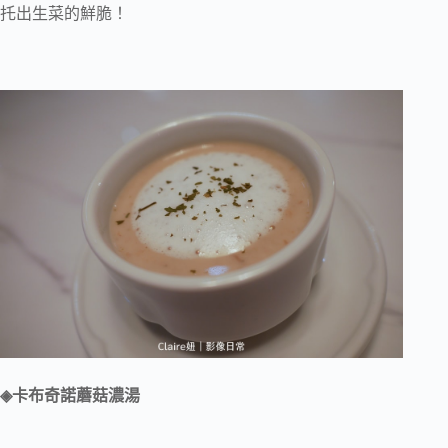
托出生菜的鮮脆！
◈卡布奇諾蘑菇濃湯