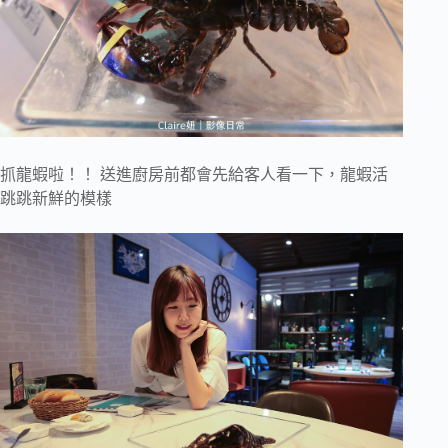
抓龍蝦啦！！ 送進廚房前都會先給客人看一下，龍蝦活
跳跳新鮮的模樣