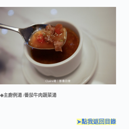
◈主廚例湯 /番茄牛肉蔬菜湯
➤點我返回目錄