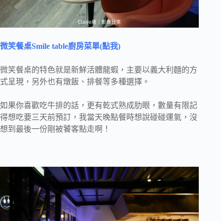
微笑餐桌Smile table廚房菜單(點我)
微笑餐桌的特色就是新鮮活體龍蝦，主要以義大利麵的方
式呈現，另外也有燉飯、排餐等多種選擇。
如果你喜歡吃牛排的話，更有乾式熟成肋眼，數量有限記
得想吃要三天前預訂，我當天晚點餐時想說碰碰運氣，沒
想到最後一份剛被饕客點走啊！