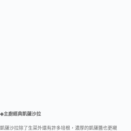
◈主廚經典凱薩沙拉
凱薩沙拉除了生菜外還有許多培根，濃厚的凱薩醬也更襯