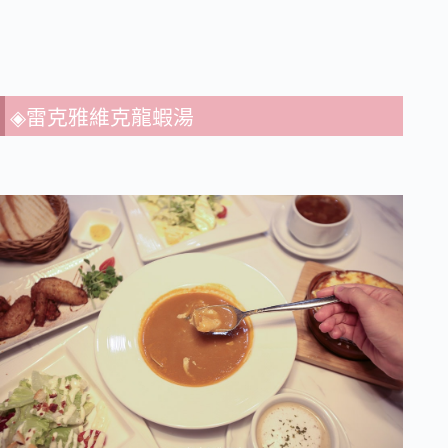
◈雷克雅維克龍蝦湯