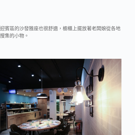
迎賓區的沙發雅座也很舒適，櫥櫃上擺放著老闆娘從各地
搜集的小物。