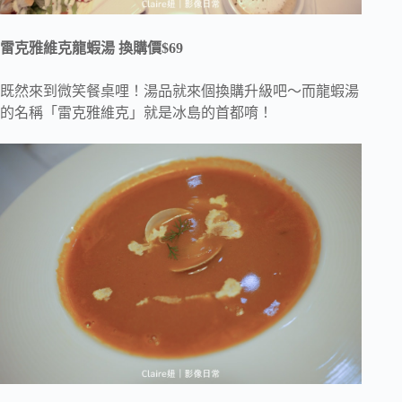
雷克雅維克龍蝦湯 換購價$69
既然來到微笑餐桌哩！湯品就來個換購升級吧～而龍蝦湯
的名稱「雷克雅維克」就是冰島的首都唷！