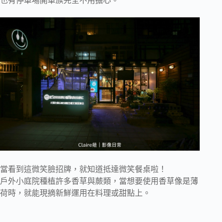
也有停車場開車族完全不用擔心。
當看到這微笑臉招牌，就知道抵達微笑餐桌啦！
戶外小庭院種植許多香草與蕨類，當想要使用香草像是薄
荷時，就能現摘新鮮運用在料理或甜點上。