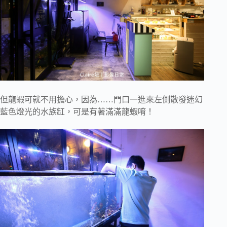
但龍蝦可就不用擔心，因為……門口一進來左側散發迷幻
藍色燈光的水族缸，可是有著滿滿龍蝦唷！