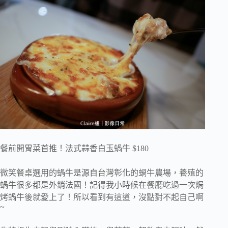
餐前開胃菜首推！法式蒜香白玉蝸牛 $180
微笑餐桌選用的蝸牛是源自台灣彰化的蝸牛農場，養殖的
蝸牛很多都是外銷法國！記得我小時候在餐廳吃過一次焗
烤蝸牛後就愛上了！所以看到有這道，沒點對不起自己啊
~