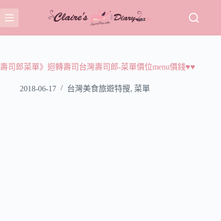
跳
至
主
要
內
容
壽司郎菜單》迴轉壽司台灣壽司郎-菜單價位menu價錢♥♥
2018-06-17
台灣美食旅遊特搜
,
菜單