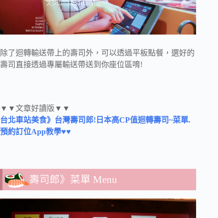
除了迴轉輸送帶上的壽司外，可以透過平板點餐，選好的
壽司直接透過專屬輸送帶送到你座位區唷!
▼▼文章好讀版▼▼
台北車站美食》台灣壽司郎!日本高CP值迴轉壽司~菜單.
預約訂位App教學♥♥
壽司郎》菜單 Menu