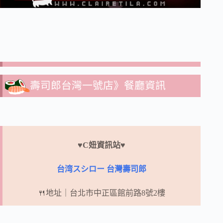
壽司郎台灣一號店》餐廳資訊
♥C妞資訊站♥
台湾スシロー 台灣壽司郎
🍴地址｜台北市中正區館前路8號2樓