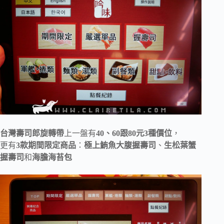
台灣壽司郎旋轉帶
上一盤有
40、60跟80元3種價位
，
更有
3款期間限定商品
：
極上鮪魚大腹握壽司
、
生松葉蟹
握壽司
和
海膽海苔包