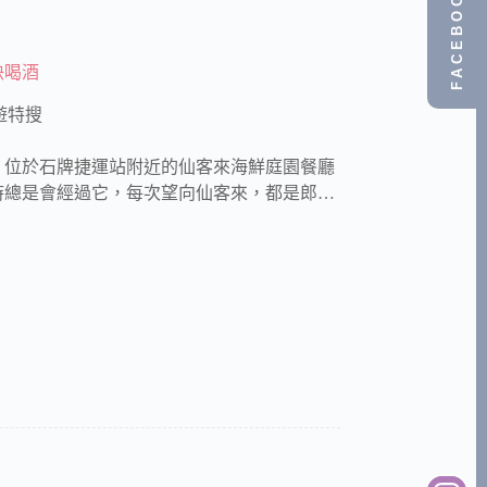
FACEBOOK
快喝酒
遊特搜
，位於石牌捷運站附近的仙客來海鮮庭園餐廳
時總是會經過它，每次望向仙客來，都是郎…