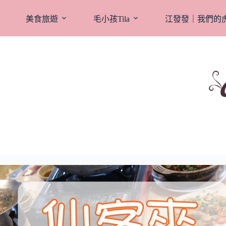
跳
至
美食旅遊
毛小孩Tila
江發發｜我們的
主
要
內
容