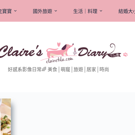
虎寶寶
國外旅遊
生活｜料理
結婚大
好感系影像日常🌈 美食│萌寵│旅遊│居家│時尚