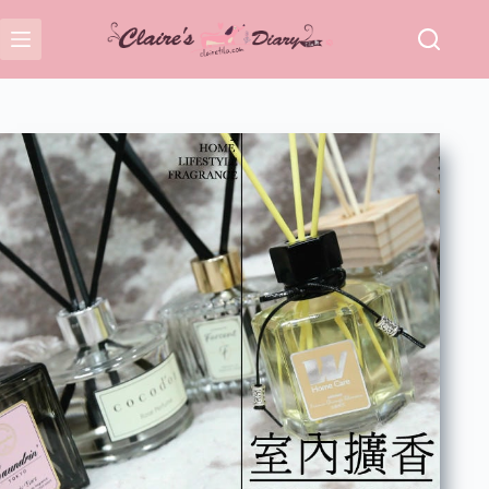
跳
至
主
要
內
容