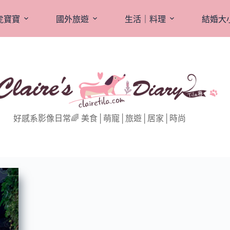
虎寶寶
國外旅遊
生活｜料理
結婚大
好感系影像日常🌈 美食│萌寵│旅遊│居家│時尚