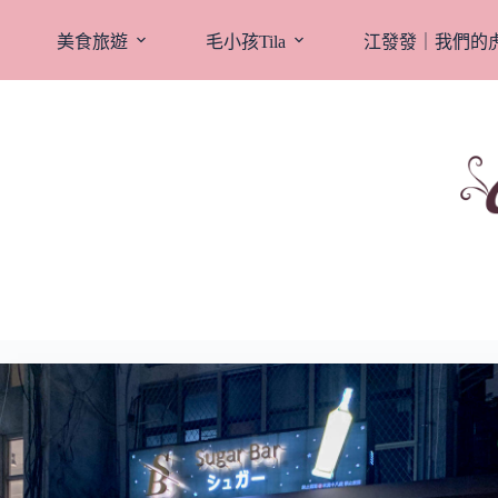
跳
至
美食旅遊
毛小孩Tila
江發發｜我們的
主
要
內
容