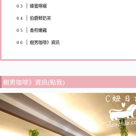
蜂蜜檸檬
伯爵鮮奶茶
香煎嫩雞
樹男咖啡》資訊
樹男咖啡》資訊(點我)