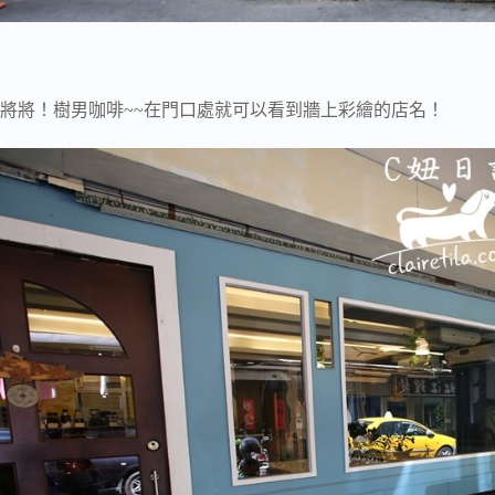
將將！樹男咖啡~~在門口處就可以看到牆上彩繪的店名！