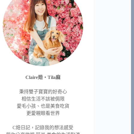
Claire妞‧Tila麻
秉持雙子寶寶的好奇心
相信生活不該被侷限
愛毛小孩、也是美食吃貨
更愛親眼看世界
C妞日記，記錄我的想法感受