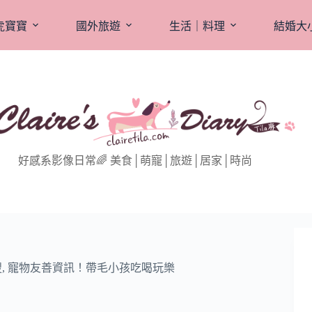
虎寶寶
國外旅遊
生活｜料理
結婚大
好感系影像日常🌈 美食│萌寵│旅遊│居家│時尚
搜
,
寵物友善資訊！帶毛小孩吃喝玩樂