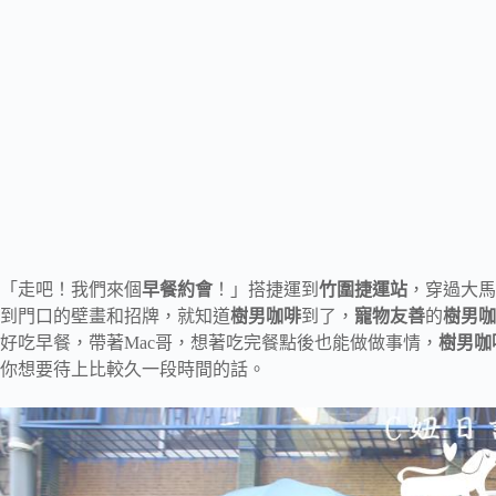
「走吧！我們來個
早餐約會
！」搭捷運到
竹圍捷運站
，穿過大馬
到門口的壁畫和招牌，就知道
樹男咖啡
到了，
寵物友善
的
樹男咖
好吃早餐，帶著Mac哥，想著吃完餐點後也能做做事情，
樹男咖
你想要待上比較久一段時間的話。