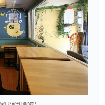
從生豆自行烘焙的唷！