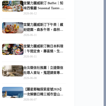
宜蘭力麗威斯汀 Buffet｜知
味西餐廳 Seasonal Tastes 晚
餐早餐吃什麼？
2026-06-12
宜蘭力麗威斯汀下午茶｜繽
紛遊園・森系午茶，森林系
甜點超好拍
2026-06-11
宜蘭力麗威斯汀舞日本料理
｜午間定食，壽喜燒、生魚
片與日式包廂空間
2026-06-11
台北徵信社推薦｜立達徵信
社尋人查址，蒐證調查專家
陪你找回失聯的家人
2026-06-08
【麗星郵輪探索星號2026】
一次解鎖日韓三城市釜山、
長崎、那霸｜餐點升級、表
2026-06-07
演更新、船上慶生超難忘