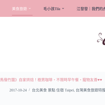
跳
至
美食旅遊
毛小孩Tila
江發發｜我們的
主
要
內
容
馬偕竹圍》自家烘焙！樹男咖啡‧不限時早午餐‧寵物友善♥♥
2017-10-24
台北美食 景點 住宿 Taipei
,
台灣美食旅遊特