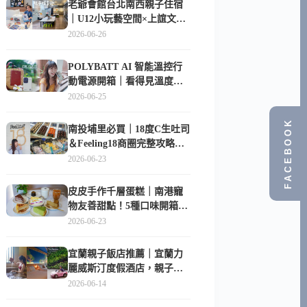
老爺會館台北南西親子住宿
｜U12小玩藝空間×上誼文
化，暑假帶孩子這樣玩
2026-06-26
POLYBATT AI 智能溫控行
動電源開箱｜看得見溫度與
電量，外出更安心的
2026-06-25
10000mAh 行動電源
FACEBOOK
南投埔里必買｜18度C生吐司
＆Feeling18商圈完整攻略，
在地人帶路這樣逛
2026-06-23
皮皮手作千層蛋糕｜南港寵
物友善甜點！5種口味開箱，
比Lady M便宜一半的台北隱
2026-06-23
藏版
宜蘭親子飯店推薦｜宜蘭力
麗威斯汀度假酒店，親子
房、Buffet、泳池、兒童俱樂
2026-06-14
部超適合放電