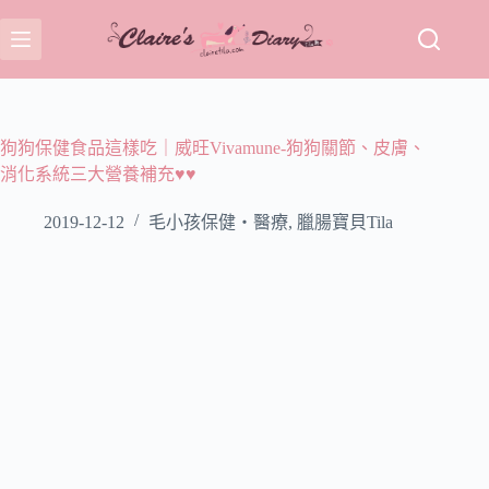
跳
至
主
要
內
容
狗狗保健食品這樣吃｜威旺Vivamune-狗狗關節、皮膚、
消化系統三大營養補充♥♥
2019-12-12
毛小孩保健‧醫療
,
臘腸寶貝Tila