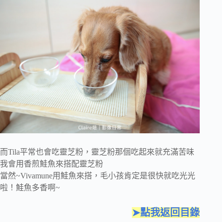
而Tila平常也會吃靈芝粉，靈芝粉那個吃起來就充滿苦味
我會用香煎鮭魚來搭配靈芝粉
當然~Vivamune用鮭魚來搭，毛小孩肯定是很快就吃光光
啦！鮭魚多香啊~
➤點我返回目錄