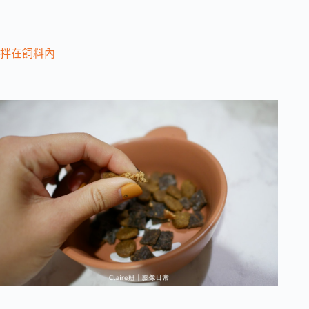
拌在飼料內