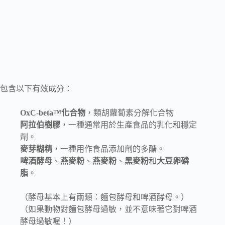
包含以下有效成分：
OxC-beta™化合物
，類胡蘿蔔素分解化合物
阿拉伯樹膠
，一種通常用於生產食品的乳化和穩定
劑。
麥芽糊精
，一種用作食品添加劑的多醣。
啤酒酵母
、
燕麥粉
、
燕麥粉
、
黑麥粉
和
大豆卵磷
脂
。
（酵母基本上有兩類：麵包酵母和啤酒酵母。）
（如果動物對麵包酵母過敏，並不意味著它對啤酒
酵母過敏喔！）