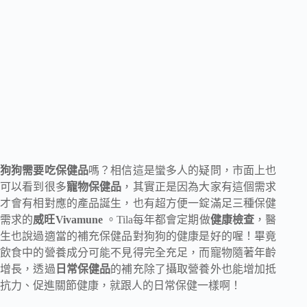
狗狗需要吃保健品
嗎？相信這是蠻多人的疑問，市面上也
可以看到很多
寵物保健品
，其實正是因為大家有這個需求
才會有相對應的產品誕生，也有超方便一錠滿足三種保健
需求的
威旺Vivamune
。Tila每年都會定期做
健康檢查
，醫
生也說過適當的補充保健品對狗狗的健康是好的喔！畢竟
飲食中的營養成分可能不見得完全充足，而寵物隨著年齡
增長，透過
日常保健品
的補充除了攝取營養外也能增加抵
抗力、促進關節健康，就跟人的日常保健一樣啊！