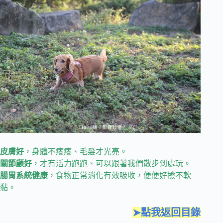
皮膚好
，身體不癢癢、毛髮才光亮。
關節顧好
，才有活力跑跑、可以跟著我們散步到處玩。
腸胃系統健康
，食物正常消化有效吸收，便便好撿不軟
黏。
➤點我返回目錄