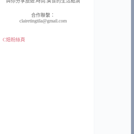
與你分享旅遊.時尚.美食的生活點滴
合作聯繫：
clairetingtila@gmail.com
C妞粉絲頁