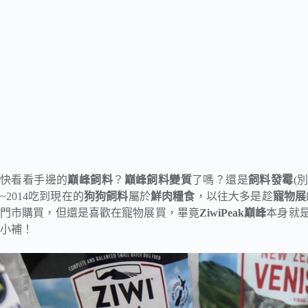
快看看手邊的
巔峰飼料
？
巔峰飼料變質
了嗎？還是
飼料發霉
(
~2014吃到現在的
狗狗飼料
屬於
鮮肉糧食
，以往大多是趁
寵物展
門市購買，但還是喜歡在寵物展買，畢竟
ZiwiPeak巔峰
本身就
小補！