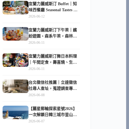
宜蘭力麗威斯汀 Buffet｜知
味西餐廳 Seasonal Tastes 晚
餐早餐吃什麼？
2026-06-12
宜蘭力麗威斯汀下午茶｜繽
紛遊園・森系午茶，森林系
甜點超好拍
2026-06-11
宜蘭力麗威斯汀舞日本料理
｜午間定食，壽喜燒、生魚
片與日式包廂空間
2026-06-11
台北徵信社推薦｜立達徵信
社尋人查址，蒐證調查專家
陪你找回失聯的家人
2026-06-08
【麗星郵輪探索星號2026】
一次解鎖日韓三城市釜山、
長崎、那霸｜餐點升級、表
2026-06-07
演更新、船上慶生超難忘