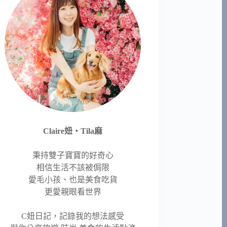
Claire妞‧Tila麻
秉持雙子寶寶的好奇心
相信生活不該被侷限
愛毛小孩、也是美食吃貨
更愛親眼看世界
C妞日記，記錄我的想法感受