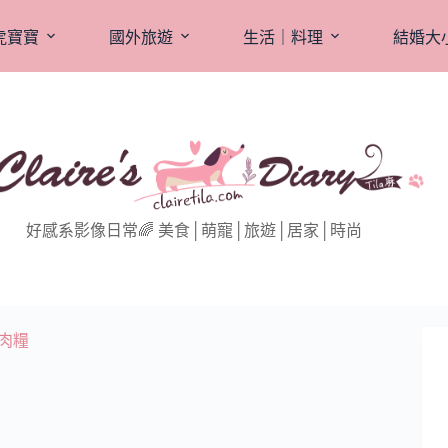
虎寶寶
國外旅遊
生活｜料理
結婚大
好感系影像日常🌈 美食│萌寵│旅遊│居家│時尚
鮮肉糧