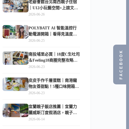
老爺會館台北南西親子住宿
｜U12小玩藝空間×上誼文
化，暑假帶孩子這樣玩
2026-06-26
POLYBATT AI 智能溫控行
動電源開箱｜看得見溫度與
電量，外出更安心的
2026-06-25
10000mAh 行動電源
FACEBOOK
南投埔里必買｜18度C生吐司
＆Feeling18商圈完整攻略，
在地人帶路這樣逛
2026-06-23
皮皮手作千層蛋糕｜南港寵
物友善甜點！5種口味開箱，
比Lady M便宜一半的台北隱
2026-06-23
藏版
宜蘭親子飯店推薦｜宜蘭力
麗威斯汀度假酒店，親子
房、Buffet、泳池、兒童俱樂
2026-06-14
部超適合放電