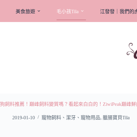
跳
至
美食旅遊
毛小孩Tila
江發發｜我們的
主
要
內
容
狗飼料推薦！巔峰飼料變質嗎？看起來白白的！ZiwiPeak巔峰
2019-01-10
寵物飼料、潔牙、寵物用品
,
臘腸寶貝Tila