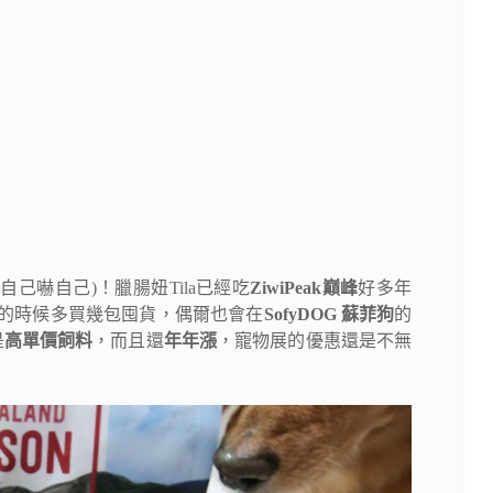
別自己嚇自己)！臘腸妞Tila已經吃
ZiwiPeak巔峰
好多年
的時候多買幾包囤貨，偶爾也會在
SofyDOG 蘇菲狗
的
是
高單價飼料
，而且還
年年漲
，寵物展的優惠還是不無