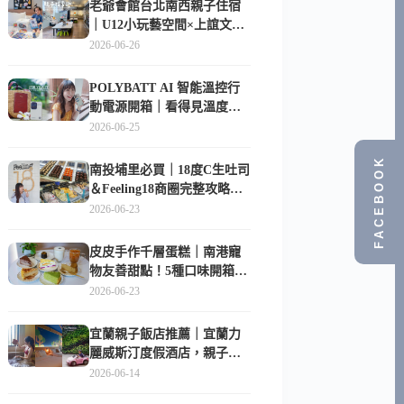
老爺會館台北南西親子住宿
｜U12小玩藝空間×上誼文
化，暑假帶孩子這樣玩
2026-06-26
POLYBATT AI 智能溫控行
動電源開箱｜看得見溫度與
電量，外出更安心的
2026-06-25
10000mAh 行動電源
FACEBOOK
南投埔里必買｜18度C生吐司
＆Feeling18商圈完整攻略，
在地人帶路這樣逛
2026-06-23
皮皮手作千層蛋糕｜南港寵
物友善甜點！5種口味開箱，
比Lady M便宜一半的台北隱
2026-06-23
藏版
宜蘭親子飯店推薦｜宜蘭力
麗威斯汀度假酒店，親子
房、Buffet、泳池、兒童俱樂
2026-06-14
部超適合放電