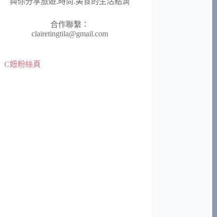
與你分享旅遊.時尚.美食的生活點滴
合作聯繫：
clairetingtila@gmail.com
C妞粉絲頁