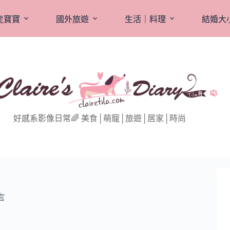
虎寶寶
國外旅遊
生活｜料理
結婚大
好感系影像日常🌈 美食│萌寵│旅遊│居家│時尚
言