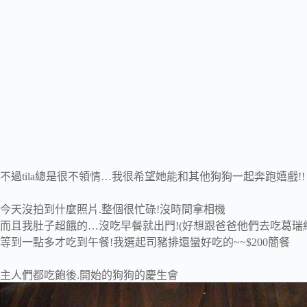
不過tila總是很不領情…我很希望她能和其他狗狗一起奔跑嬉戲!!
今天沒拍到什麼照片.整個很忙碌!沒時間拿相機
而且我肚子超餓的…沒吃早餐就出門!(好想跟爸爸他們去吃葛瑞絲
等到一點多才吃到午餐!我選起司豬排還蠻好吃的~~$200簡餐
主人們都吃飽後.開始的狗狗的慶生會