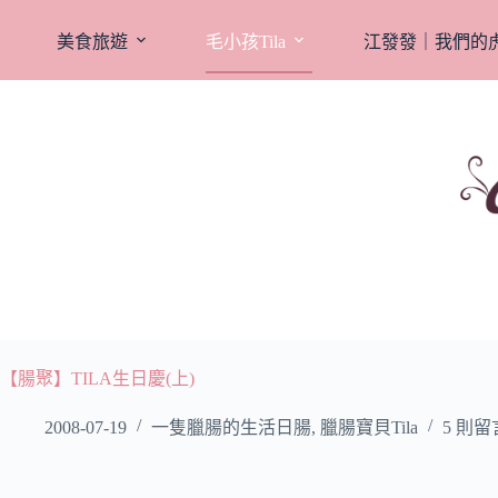
跳
至
美食旅遊
毛小孩Tila
江發發｜我們的
主
要
內
容
【腸聚】TILA生日慶(上)
2008-07-19
一隻臘腸的生活日腸
,
臘腸寶貝Tila
5 則留