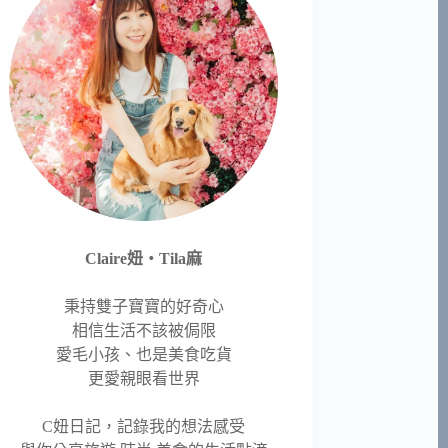
Claire妞‧Tila麻
秉持雙子寶寶的好奇心
相信生活不該被侷限
愛毛小孩、也是美食吃貨
更愛親眼看世界
C妞日記，記錄我的想法感受