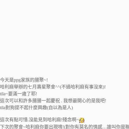
今天是ppg家族的腸聚~!
哈利麻舉辦的七月壽星聚會^^(不過哈利麻有事沒來)!
tila~要滿一歲了耶!
這次可以和許多腸腸一起慶祝 . 我想最開心的是我吧!
tila對狗提不起什麼興趣(自以為是人)
這次有點可惜.沒能見到哈利麻!殘念啊~
下次的聚會~哈利麻你要出現唷!(對你有莫名的情感…誰叫你是聯