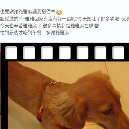
也要謝謝雅雅麻讓我撘便車.
超感激的~!~雅雅回家有沒有好一點呢?今天她吐了好多次喔~太
今天也辛苦雅雅麻了.很多事情都是雅雅麻在處理!
忙到最後才吃到午餐…多謝雅雅麻!