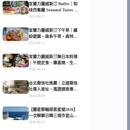
宜蘭力麗威斯汀 Buffet｜知
味西餐廳 Seasonal Tastes 晚
餐早餐吃什麼？
2026-06-12
宜蘭力麗威斯汀下午茶｜繽
紛遊園・森系午茶，森林系
甜點超好拍
2026-06-11
宜蘭力麗威斯汀舞日本料理
｜午間定食，壽喜燒、生魚
片與日式包廂空間
2026-06-11
台北徵信社推薦｜立達徵信
社尋人查址，蒐證調查專家
陪你找回失聯的家人
2026-06-08
【麗星郵輪探索星號2026】
一次解鎖日韓三城市釜山、
長崎、那霸｜餐點升級、表
2026-06-07
演更新、船上慶生超難忘