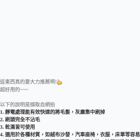
這東西真的要大力推薦啊!
超好用的~~~
以下的說明是擷取自網拍
1. 靜電處理能有效快速的將毛髮，灰塵集中刷掉
2. 刷頭完全不沾毛
3. 乾濕皆可使用
4. 適用於各種材質，如絨布沙發，汽車座椅，衣服，床單等容