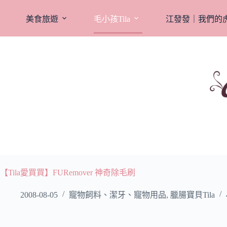
跳
至
美食旅遊
毛小孩Tila
江發發｜我們的
主
要
內
容
【Tila愛買買】FURemover 神奇除毛刷
2008-08-05
寵物飼料、潔牙、寵物用品
,
臘腸寶貝Tila