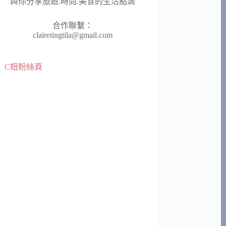
與你分享旅遊.時尚.美食的生活點滴
合作聯繫：
clairetingtila@gmail.com
C妞粉絲頁