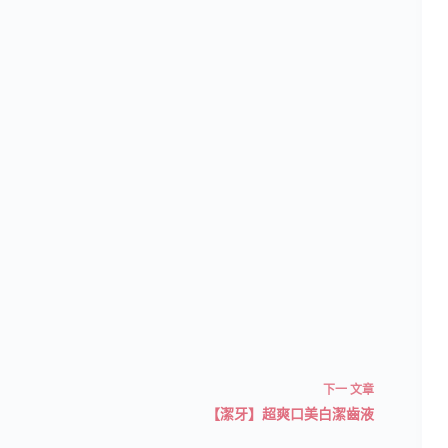
下一
文章
【潔牙】超爽口美白潔齒液