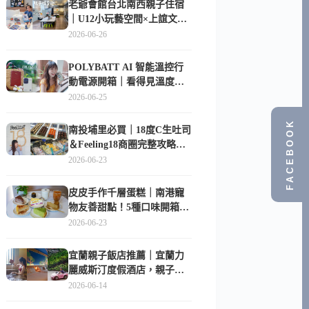
老爺會館台北南西親子住宿
｜U12小玩藝空間×上誼文
化，暑假帶孩子這樣玩
2026-06-26
POLYBATT AI 智能溫控行
動電源開箱｜看得見溫度與
電量，外出更安心的
2026-06-25
10000mAh 行動電源
FACEBOOK
南投埔里必買｜18度C生吐司
＆Feeling18商圈完整攻略，
在地人帶路這樣逛
2026-06-23
皮皮手作千層蛋糕｜南港寵
物友善甜點！5種口味開箱，
比Lady M便宜一半的台北隱
2026-06-23
藏版
宜蘭親子飯店推薦｜宜蘭力
麗威斯汀度假酒店，親子
房、Buffet、泳池、兒童俱樂
2026-06-14
部超適合放電