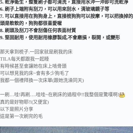
5. 乾淨衛生，整隻刷子都可清洗，直接用水沖一沖即可洗乾淨
6. 刷子上端附有刮刀，可以用來刮水，清玻璃鏡子等
7. 可以直接用在狗狗身上，直接梳狗狗可以按摩，可以把換掉
頭是軟軟的，狗狗都很喜愛喔
8. 刷頭及刮刀不會刮傷任何表面材質
9. 堅固耐用，使用耐用橡膠製成,不會磨損，裂開，或變形
那天拿到梳子.一回家就是刷我的床
TILA每天都跟我一起睡
有時候甚至會讓她在床上啃骨頭
可以想見我的床~會有多少狗毛了
我都一個禮拜換一次床單(跟她洗澡同天)
一刷…哇!再刷….哇哇~在刷床的過程中!!我整個是驚嘆啊!
真的是好物耶!!(又便宜)
以下是照片分享
這是第一次刷完的毛