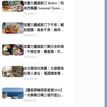
宜蘭力麗威斯汀 Buffet｜知
味西餐廳 Seasonal Tastes 晚
餐早餐吃什麼？
2026-06-12
宜蘭力麗威斯汀下午茶｜繽
紛遊園・森系午茶，森林系
甜點超好拍
2026-06-11
宜蘭力麗威斯汀舞日本料理
｜午間定食，壽喜燒、生魚
片與日式包廂空間
2026-06-11
台北徵信社推薦｜立達徵信
社尋人查址，蒐證調查專家
陪你找回失聯的家人
2026-06-08
【麗星郵輪探索星號2026】
一次解鎖日韓三城市釜山、
長崎、那霸｜餐點升級、表
2026-06-07
演更新、船上慶生超難忘