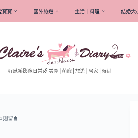
虎寶寶
國外旅遊
生活｜料理
結婚大
好感系影像日常🌈 美食│萌寵│旅遊│居家│時尚
4 則留言