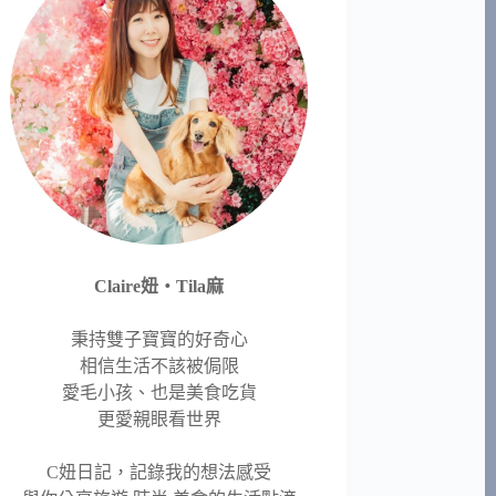
Claire妞‧Tila麻
秉持雙子寶寶的好奇心
相信生活不該被侷限
愛毛小孩、也是美食吃貨
更愛親眼看世界
C妞日記，記錄我的想法感受