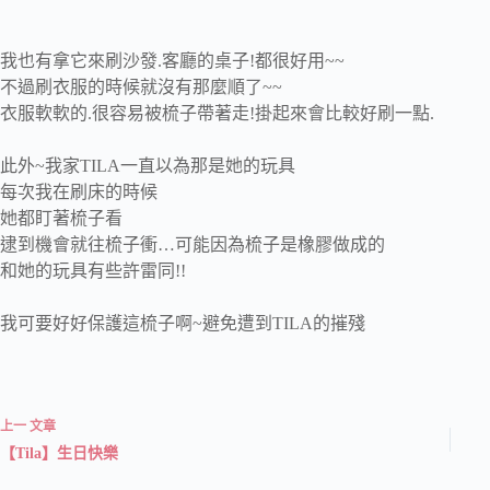
我也有拿它來刷沙發.客廳的桌子!都很好用~~
不過刷衣服的時候就沒有那麼順了~~
衣服軟軟的.很容易被梳子帶著走!掛起來會比較好刷一點.
此外~我家TILA一直以為那是她的玩具
每次我在刷床的時候
她都盯著梳子看
逮到機會就往梳子衝…可能因為梳子是橡膠做成的
和她的玩具有些許雷同!!
我可要好好保護這梳子啊~避免遭到TILA的摧殘
上一
文章
【Tila】生日快樂