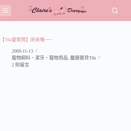
跳
至
主
要
內
容
【Tila愛買買】床來嚕~~~
2009-11-13
寵物飼料、潔牙、寵物用品
,
臘腸寶貝Tila
2 則留言