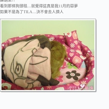
蘇胡某??
看到那條狗頭毯…就覺得這真是我11月的惡夢
如果不是為了TILA…決不會去人擠人