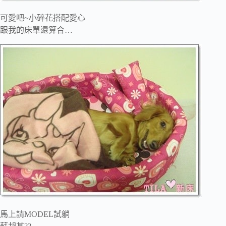
可愛吧~小碎花搭配愛心
跟我的床單還算合…
馬上請MODEL試躺