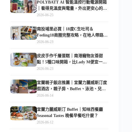
POLYBATT AI 智能溫控行動電源開箱
｜看得見溫度與電量，外出更安心的
10000mAh 行動電源
2026-06-25
南投埔里必買｜18度C生吐司＆
Feeling18商圈完整攻略，在地人帶路這
樣逛
2026-06-23
皮皮手作千層蛋糕｜南港寵物友善甜
點！5種口味開箱，比Lady M便宜一半
的台北隱藏版
2026-06-23
宜蘭親子飯店推薦｜宜蘭力麗威斯汀度
假酒店，親子房、Buffet、泳池、兒童
俱樂部超適合放電
2026-06-14
宜蘭力麗威斯汀 Buffet｜知味西餐廳
Seasonal Tastes 晚餐早餐吃什麼？
2026-06-12