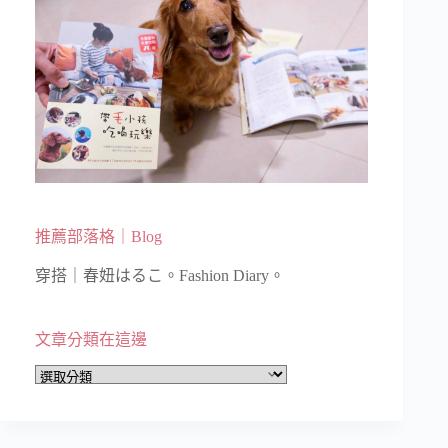
推薦部落格｜Blog
穿搭｜春妞はるこ。Fashion Diary。
文章分類在這邊
文
章
分
類