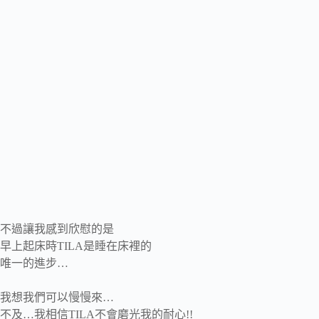
不過讓我感到欣慰的是
早上起床時TILA是睡在床裡的
唯一的進步…
我想我們可以慢慢來…
不及…我相信TILA不會磨光我的耐心!!