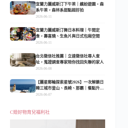
宜蘭力麗威斯汀下午茶｜繽紛遊園・森
系午茶，森林系甜點超好拍
2026-06-11
宜蘭力麗威斯汀舞日本料理｜午間定
食，壽喜燒、生魚片與日式包廂空間
2026-06-11
台北徵信社推薦｜立達徵信社尋人查
址，蒐證調查專家陪你找回失聯的家人
2026-06-08
【麗星郵輪探索星號2026】一次解鎖日
韓三城市釜山、長崎、那霸｜餐點升
級、表演更新、船上慶生超難忘
2026-06-07
C妞好物育兒福利社