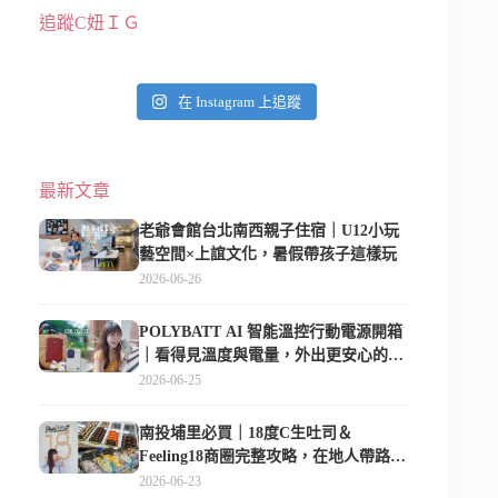
追蹤C妞ＩＧ
在 Instagram 上追蹤
最新文章
老爺會館台北南西親子住宿｜U12小玩
藝空間×上誼文化，暑假帶孩子這樣玩
2026-06-26
POLYBATT AI 智能溫控行動電源開箱
｜看得見溫度與電量，外出更安心的
10000mAh 行動電源
2026-06-25
南投埔里必買｜18度C生吐司＆
Feeling18商圈完整攻略，在地人帶路這
樣逛
2026-06-23