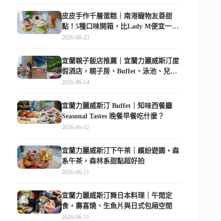
皮皮手作千層蛋糕｜南港寵物友善甜
點！5種口味開箱，比Lady M便宜一半
的台北隱藏版
2026-06-23
宜蘭親子飯店推薦｜宜蘭力麗威斯汀度
假酒店，親子房、Buffet、泳池、兒童
俱樂部超適合放電
2026-06-14
宜蘭力麗威斯汀 Buffet｜知味西餐廳
Seasonal Tastes 晚餐早餐吃什麼？
2026-06-12
宜蘭力麗威斯汀下午茶｜繽紛遊園・森
系午茶，森林系甜點超好拍
2026-06-11
宜蘭力麗威斯汀舞日本料理｜午間定
食，壽喜燒、生魚片與日式包廂空間
2026-06-11