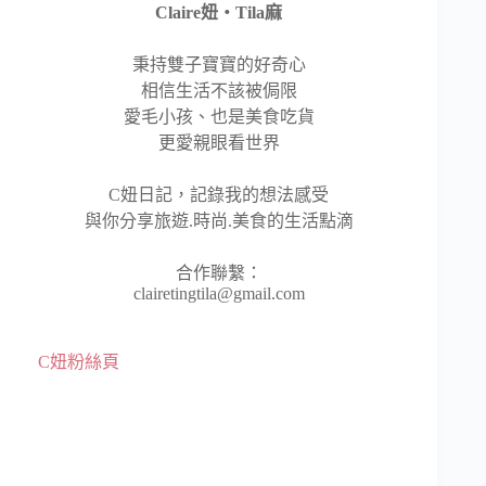
Claire妞‧Tila麻
秉持雙子寶寶的好奇心
相信生活不該被侷限
愛毛小孩、也是美食吃貨
更愛親眼看世界
C妞日記，記錄我的想法感受
與你分享旅遊.時尚.美食的生活點滴
合作聯繫：
clairetingtila@gmail.com
C妞粉絲頁