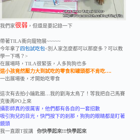
很弱
我們家
，但還是要記錄一下
帶著TILA衝向寵物展~~~~~
今年拿了
四包試吃包
<別人家怎麼都可以那麼多？可以教
學一下嗎？>
在展場時，TILA很緊張，人多狗狗也多
這小孩竟然壓力大到試吃的零食和罐頭都不肯吃….
一出展場後，才開始吃零食
這次有去拍小鑰匙圈…我的劉海太鳥了！等我把自己馬賽
克後再PO上來
攝影師真的很厲害，他們都有各自的一套招數
吸引狗兒的目光，快門按下的剎那，狗狗的眼睛都是盯著
鏡頭
我一直跟T拔講
你快學起來!!!快學起來