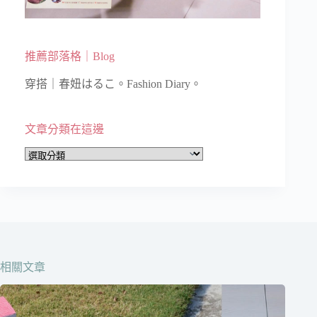
推薦部落格｜Blog
穿搭｜春妞はるこ。Fashion Diary。
文章分類在這邊
文
章
分
類
在
這
邊
相關文章