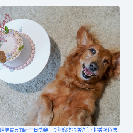
臘腸寶貝Tila~生日快樂！今年寵物蛋糕進化~超美粉色抹