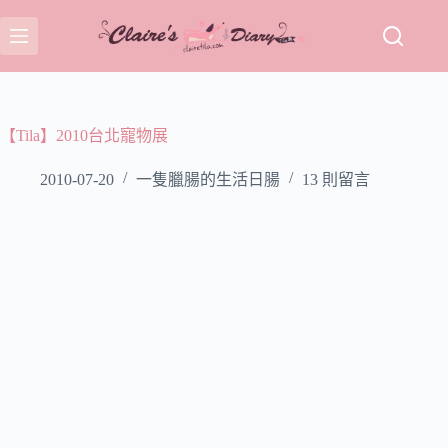
跳
至
主
要
內
容
【Tila】2010台北寵物展
2010-07-20
一隻臘腸的生活日腸
13 則留言