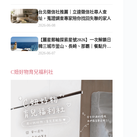
台北徵信社推薦｜立達徵信社尋人查
址，蒐證調查專家陪你找回失聯的家人
2026-06-08
【麗星郵輪探索星號2026】一次解鎖日
韓三城市釜山、長崎、那霸｜餐點升
級、表演更新、船上慶生超難忘
2026-06-07
C妞好物育兒福利社