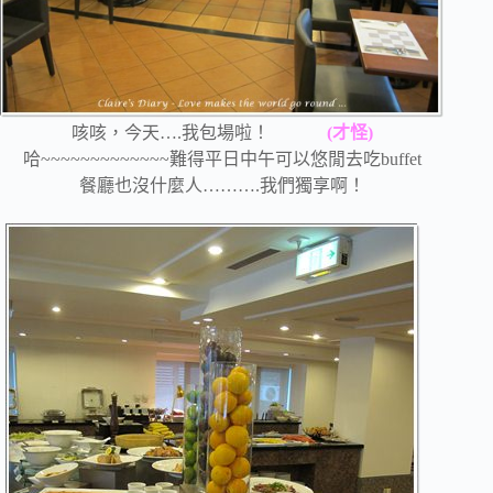
咳咳，今天….我包場啦！
(才怪)
哈~~~~~~~~~~~~~難得平日中午可以悠閒去吃buffet
餐廳也沒什麼人……….我們獨享啊！