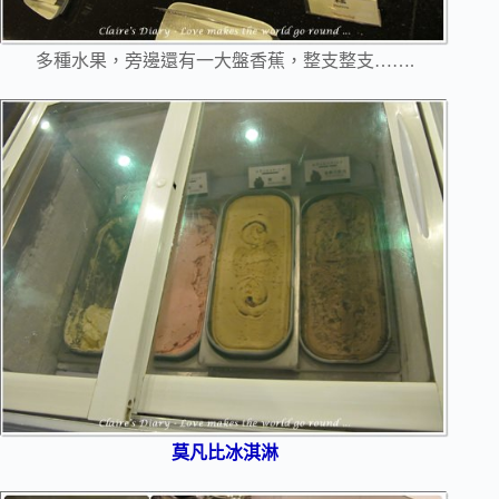
多種水果，旁邊還有一大盤香蕉，整支整支…….
莫凡比冰淇淋