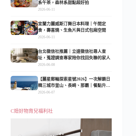
系午茶，森林系甜點超好拍
2026-06-11
宜蘭力麗威斯汀舞日本料理｜午間定
食，壽喜燒、生魚片與日式包廂空間
2026-06-11
台北徵信社推薦｜立達徵信社尋人查
址，蒐證調查專家陪你找回失聯的家人
2026-06-08
【麗星郵輪探索星號2026】一次解鎖日
韓三城市釜山、長崎、那霸｜餐點升
級、表演更新、船上慶生超難忘
2026-06-07
C妞好物育兒福利社