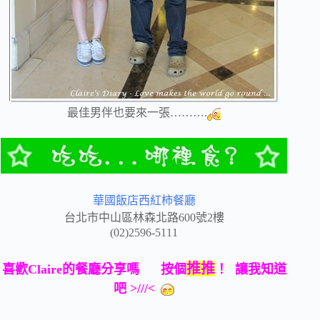
最佳男伴也要來一張……….
華國飯店西紅柿餐廳
台北市中山區林森北路600號2樓
(02)2596-5111
推推
喜歡Claire的餐廳分享嗎 按個
！ 讓我知道
吧
>///<