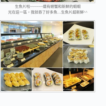
生魚片啦~~~~~~還有螃蟹和新鮮的蝦蝦
光在這一區，我就吞了好多魚…生魚片超新鮮^^