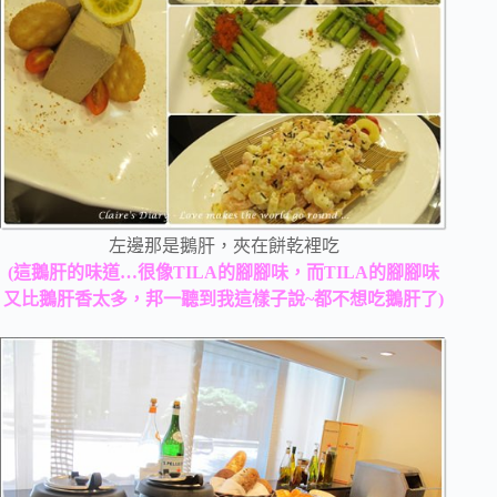
左邊那是鵝肝，夾在餅乾裡吃
(這鵝肝的味道…很像TILA的腳腳味，而TILA的腳腳味
又比鵝肝香太多，邦一聽到我這樣子說~都不想吃鵝肝了)