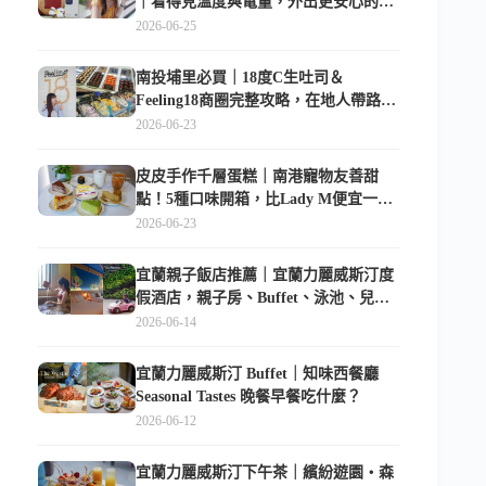
｜看得見溫度與電量，外出更安心的
10000mAh 行動電源
2026-06-25
南投埔里必買｜18度C生吐司＆
Feeling18商圈完整攻略，在地人帶路這
樣逛
2026-06-23
皮皮手作千層蛋糕｜南港寵物友善甜
點！5種口味開箱，比Lady M便宜一半
的台北隱藏版
2026-06-23
宜蘭親子飯店推薦｜宜蘭力麗威斯汀度
假酒店，親子房、Buffet、泳池、兒童
俱樂部超適合放電
2026-06-14
宜蘭力麗威斯汀 Buffet｜知味西餐廳
Seasonal Tastes 晚餐早餐吃什麼？
2026-06-12
宜蘭力麗威斯汀下午茶｜繽紛遊園・森