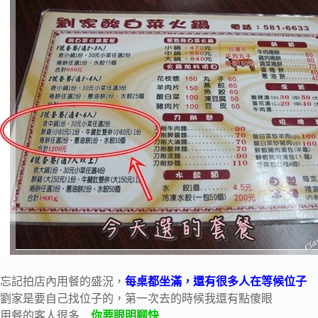
忘記拍店內用餐的盛況，
每桌都坐滿，還有很多人在等候位子
劉家是要自己找位子的，第一次去的時候我還有點傻眼
用餐的客人很多…
你要眼明腳快