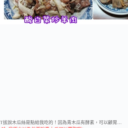
T拔說木瓜絲是點給我吃的！因為青木瓜有酵素，可以顧胃…