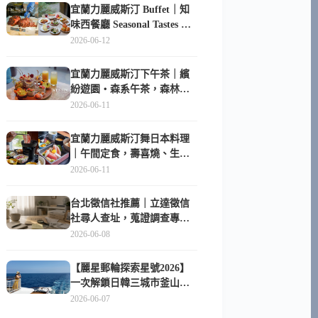
宜蘭力麗威斯汀 Buffet｜知
味西餐廳 Seasonal Tastes 晚
餐早餐吃什麼？
2026-06-12
宜蘭力麗威斯汀下午茶｜繽
紛遊園・森系午茶，森林系
甜點超好拍
2026-06-11
宜蘭力麗威斯汀舞日本料理
｜午間定食，壽喜燒、生魚
片與日式包廂空間
2026-06-11
台北徵信社推薦｜立達徵信
社尋人查址，蒐證調查專家
陪你找回失聯的家人
2026-06-08
【麗星郵輪探索星號2026】
一次解鎖日韓三城市釜山、
長崎、那霸｜餐點升級、表
2026-06-07
演更新、船上慶生超難忘