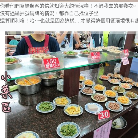
你看他們寫給顧客的信就知道大約情況嚕！不過我去的那幾次~
沒有遇過抽號碼牌的情況，都靠自己找位子坐
還算順利嚕！哈~~也就是因為這樣….才覺得這個用餐環境很有