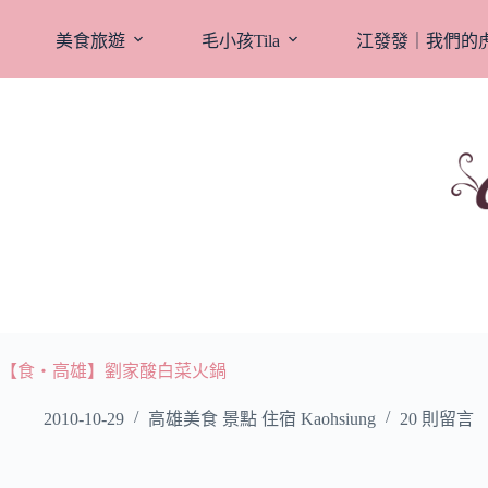
跳
至
美食旅遊
毛小孩Tila
江發發｜我們的
主
要
內
容
【食‧高雄】劉家酸白菜火鍋
2010-10-29
高雄美食 景點 住宿 Kaohsiung
20 則留言