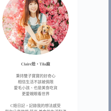
Claire妞‧Tila麻
秉持雙子寶寶的好奇心
相信生活不該被侷限
愛毛小孩、也是美食吃貨
更愛親眼看世界
C妞日記，記錄我的想法感受