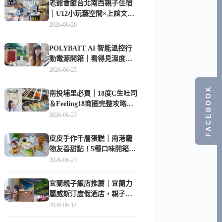
老爺會館台北南西親子住宿
｜U12小玩藝空間×上誼文
化，暑假帶孩子這樣玩
2026-06-26
POLYBATT AI 智能溫控行
動電源開箱｜看得見溫度與
電量，外出更安心的
2026-06-25
10000mAh 行動電源
FACEBOOK
南投埔里必買｜18度C生吐司
＆Feeling18商圈完整攻略，
在地人帶路這樣逛
2026-06-23
皮皮手作千層蛋糕｜南港寵
物友善甜點！5種口味開箱，
比Lady M便宜一半的台北隱
2026-06-23
藏版
宜蘭親子飯店推薦｜宜蘭力
麗威斯汀度假酒店，親子
房、Buffet、泳池、兒童俱樂
2026-06-14
部超適合放電