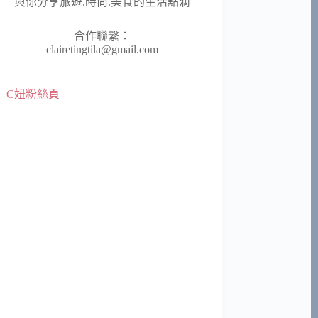
與你分享旅遊.時尚.美食的生活點滴
合作聯繫：
clairetingtila@gmail.com
C妞粉絲頁