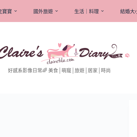
虎寶寶
國外旅遊
生活｜料理
結婚大
好感系影像日常🌈 美食│萌寵│旅遊│居家│時尚