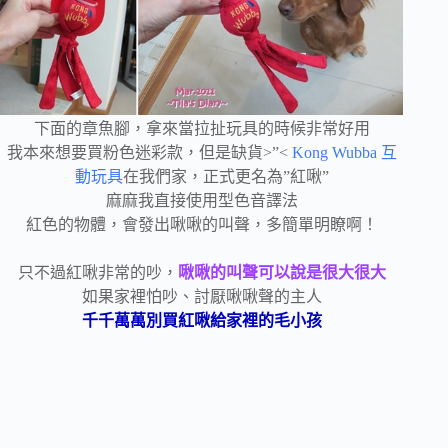
下面的章魚腳，拿來當拉扯玩具的時候非常好用
我本來想要買粉色迷彩款，但是缺貨>”<
Kong Wubba 互
動玩具
在我們家，正式更名為”紅啾”
麻麻我直接使用型色音譯法
紅色的物體，會發出啾啾的叫聲，多簡單明瞭啊！
只不過紅啾非常的吵，
啾啾的叫聲可以說是很大很大
如果家裡怕吵、討厭啾啾聲的主人
千千萬萬別買紅啾給家裡的毛小孩