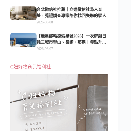
台北徵信社推薦｜立達徵信社尋人查
址，蒐證調查專家陪你找回失聯的家人
2026-06-08
【麗星郵輪探索星號2026】一次解鎖日
韓三城市釜山、長崎、那霸｜餐點升
級、表演更新、船上慶生超難忘
2026-06-07
C妞好物育兒福利社