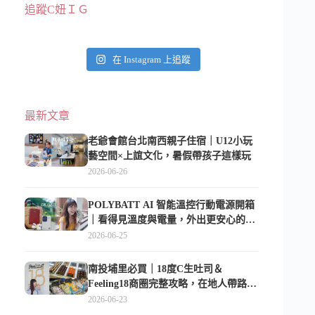
追蹤C妞ＩＧ
在 Instagram 上追蹤
最新文章
老爺會館台北南西親子住宿｜U12小玩
藝空間×上誼文化，暑假帶孩子這樣玩
2026-06-26
POLYBATT AI 智能溫控行動電源開箱
｜看得見溫度與電量，外出更安心的
10000mAh 行動電源
2026-06-25
南投埔里必買｜18度C生吐司＆
Feeling18商圈完整攻略，在地人帶路這
樣逛
2026-06-23