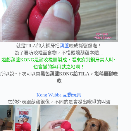
就是TILA的大鋼牙把
葫蘆
咬成撕裂傷啦！
為了要啃咬裡面食物，不惜毀壞葫蘆本體…
還虧葫蘆KONG是耐咬橡膠製成，看來愈到鋼牙美人時~
也會變的無用武之地啊！
所以說~下次可以買
黑色葫蘆KONG給TILA，堪稱最耐咬
款
Kong Wubba 互動玩具
它的外表跟葫蘆很像，不同的是會發出啾啾的叫聲