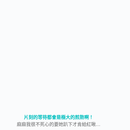
片刻的等待都會是極大的煎熬啊！
麻麻我很不死心的要她趴下才肯給紅啾…