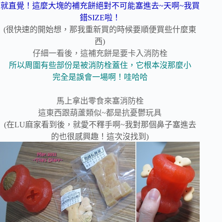
就直覺！這麼大塊的補充餅絕對不可能塞進去~天啊~我買
錯SIZE啦！
(很快速的開始想，那我重新買的時候要順便買些什麼東
西)
仔細一看後，這補充餅是要卡入消防栓
所以周圍有些部份是被消防栓蓋住，它根本沒那麼小
完全是誤會一場啊！哇哈哈
馬上拿出零食來塞消防栓
這東西跟葫蘆類似~都是抗憂鬱玩具
(在LU麻家看到後，就愛不釋手啊~我對那個鼻子塞進去
的也很感興趣！這次沒找到)