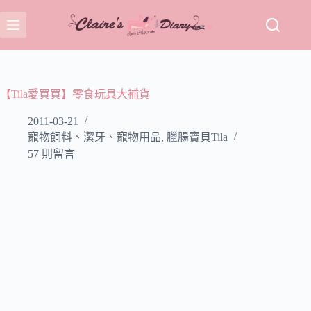
跳
至
主
要
內
容
【Tila愛買買】零食玩具大補貨
2011-03-21
寵物飼料、潔牙、寵物用品
,
臘腸寶貝Tila
57 則留言