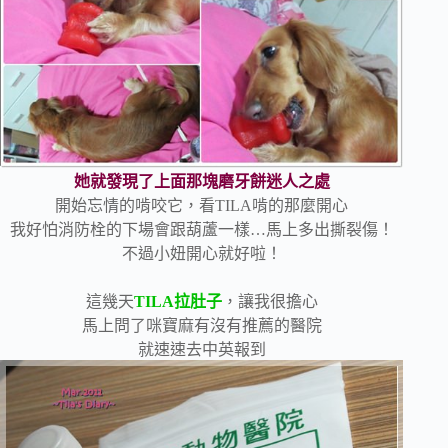
她就發現了上面那塊磨牙餅迷人之處
開始忘情的啃咬它，看TILA啃的那麼開心
我好怕消防栓的下場會跟葫蘆一樣…馬上多出撕裂傷！
不過小妞開心就好啦！
這幾天
TILA拉肚子
，讓我很擔心
馬上問了咪寶麻有沒有推薦的醫院
就速速去中英報到