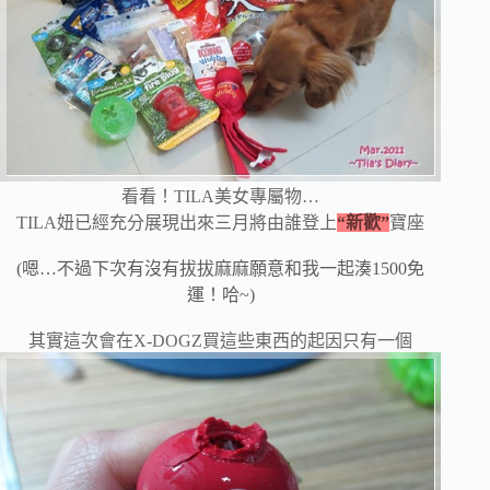
看看！TILA美女專屬物…
TILA妞已經充分展現出來三月將由誰登上
“新歡”
寶座
(嗯…不過下次有沒有拔拔麻麻願意和我一起湊1500免
運！哈~)
其實這次會在X-DOGZ買這些東西的起因只有一個