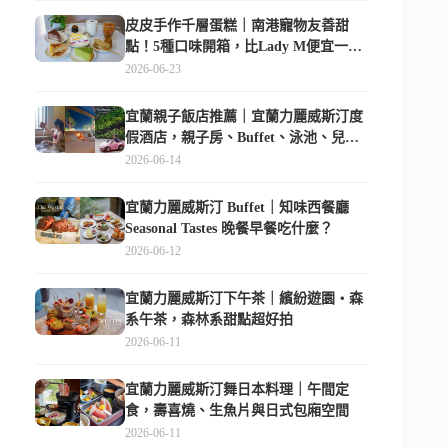
皮皮手作千層蛋糕｜南港寵物友善甜
點！5種口味開箱，比Lady M便宜一半
的台北隱藏版
2026-06-23
宜蘭親子飯店推薦｜宜蘭力麗威斯汀度
假酒店，親子房、Buffet、泳池、兒童
俱樂部超適合放電
2026-06-14
宜蘭力麗威斯汀 Buffet｜知味西餐廳
Seasonal Tastes 晚餐早餐吃什麼？
2026-06-12
宜蘭力麗威斯汀下午茶｜繽紛遊園・森
系午茶，森林系甜點超好拍
2026-06-11
宜蘭力麗威斯汀舞日本料理｜午間定
食，壽喜燒、生魚片與日式包廂空間
2026-06-11