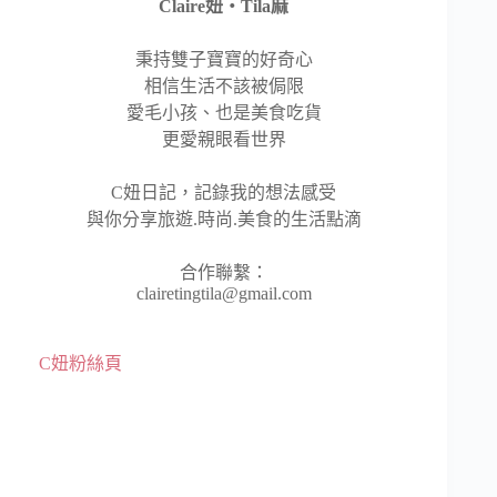
Claire妞‧Tila麻
秉持雙子寶寶的好奇心
相信生活不該被侷限
愛毛小孩、也是美食吃貨
更愛親眼看世界
C妞日記，記錄我的想法感受
與你分享旅遊.時尚.美食的生活點滴
合作聯繫：
clairetingtila@gmail.com
C妞粉絲頁