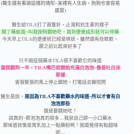
(醫生還有看過這樣的情形~家裡有人生病，狗狗也會容易
感冒)
醫生給TILA打了兩隻針，止瀉和抗生素的樣子
開了藥給我~叫我按時餵她吃，直到便便成形就可以停藥
今天早上TILA的便便就已經是條狀，雖然還有些軟軟，
跟之前比起來好多了
只不過這個藥水TILA很不喜歡它的味道
當我餵到一半，TILA嘴巴就開始充滿白泡泡~像是吐白沫
那樣
害我緊張的馬上停止餵她，打電話去醫院問
醫生是說，
是因為TILA不喜歡藥水的味道~所以才會有白
泡泡那些
還是要餵她吃！
說真的~那泡泡真的很多…我就自己舔一小口藥水
那味道就像是胃乳加上一點藥粉啊！我還覺得有點甜味
呢…