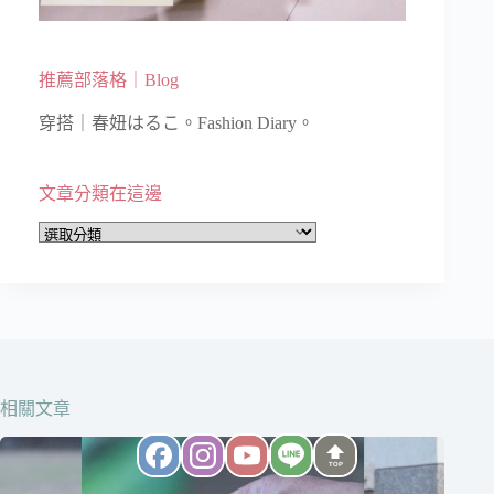
推薦部落格｜Blog
穿搭｜春妞はるこ。Fashion Diary。
文章分類在這邊
文
章
分
類
在
這
邊
相關文章
TOP