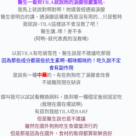
醫生一看到TILA就說她的淚腺很嚴重吼~
我馬上就說對啊對啊！她還曾經通過淚腺
醫生很明白的講，通淚腺這種東西是沒有用的…只是暫時
我就說~TILA這樣該不會沒救了吧！
醫生講..嗯！差不多
(阿咧~就代表真的沒救唷)
以前TILA有吃過雪亮，醫生說是不建議吃那個
因為那些成分都是些抗生素啊~蝦咪蝦咪的！吃久說不定
會有副作用
是說有一種
中藥
的，有些狗狗吃了淚腺會改善
不過醫院現在缺貨
還叫我可以試試看轉換飼料，換到哪一種穩定後就固定吃
(我現在還在嚐試啊)
有提到我給TILA吃BARF
但是醫生說也是不建議
雖然在國外狗狗吃生食還蠻流行的
但是那是因為在國外，食材的取得都算新鮮良好