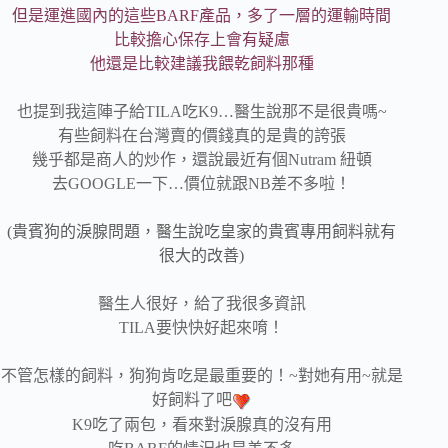
但是運進國內的這些BARF產品，多了一層的運輸時間
比較擔心保存上會有疑慮
他還是比較建議我餵乾飼料那種
也提到我這陣子給TILA吃K9…醫生說那不是很貴嗎~
有些飼料在台灣賣的價錢真的是貴的誇張
幾乎都是商人的炒作，還說最近有個Nutram 紐頓
去GOOGLE一下…價位就跟NB差不多啦！
(貴賓狗的淚腺問題，醫生說吃皇家的貴賓專用飼料就有
很大的改善)
醫生人很好，給了我很多資訊
TILA要快快好起來唷！
不管怎樣的飼料，狗狗肯吃是最重要的！~對她有用~就是
好飼料了吧
K9吃了兩包，看來對淚腺真的沒有用