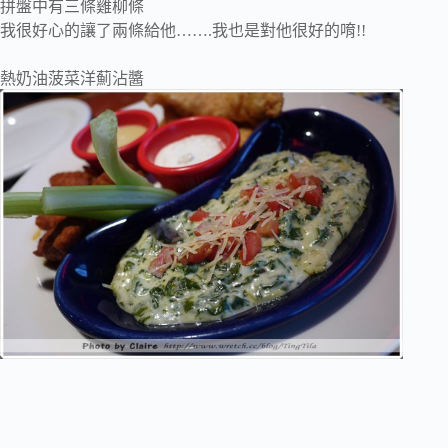
拼盤中有三條雞柳條
我很好心的讓了兩條給他…….我也是對他很好的唷!!
熱奶油菠菜洋薊沾醬