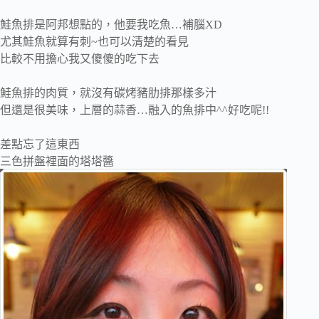
鮭魚排是阿邦想點的，他要我吃魚…補腦XD
尤其鮭魚就算有刺~也可以清楚的看見
比較不用擔心我又傻傻的吃下去
鮭魚排的肉質，就沒有碳烤豬肋排那樣多汁
但還是很美味，上層的蒜香…融入的魚排中^^好吃呢!!
差點忘了這東西
三色拼盤裡面的塔塔醬