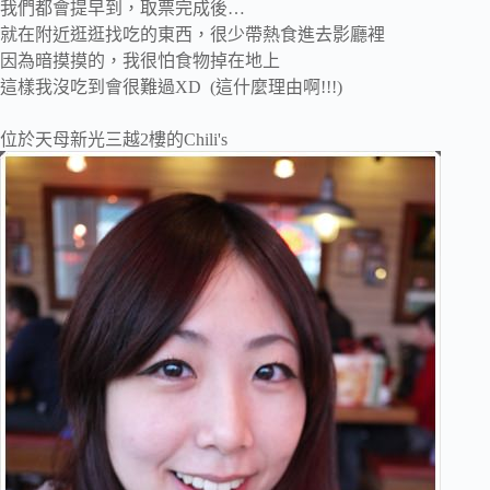
我們都會提早到，取票完成後…
就在附近逛逛找吃的東西，很少帶熱食進去影廳裡
因為暗摸摸的，我很怕食物掉在地上
這樣我沒吃到會很難過XD (這什麼理由啊!!!)
位於天母新光三越2樓的Chili's