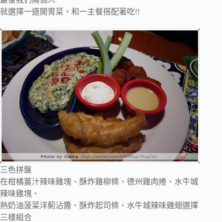
就選擇一道開胃菜，和一主餐搭配著吃!!
三色拼盤
在柑橘薑汁辣味雞塊、酥炸雞柳條、德州雞肉捲、水牛城
辣味雞塊、
熱奶油菠菜洋薊沾醬、酥炸起司條、水牛城辣味雞翅選擇
三樣組合