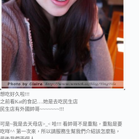
想吃好久啦!!!
之前看Kat的食記….她是去吃民生店
民生店有外國帥哥~~~~~~~!!!
可是~我是去天母店>_< 哈!!! 看帥哥不是重點，重點是要
吃咩^^ 第一次來，所以請服務生幫我們介紹該怎麼點，
最後我們兩個人