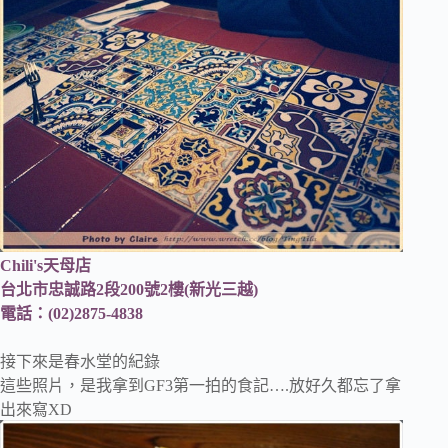
Chili's天母店
台北市忠誠路2段200號2樓(新光三越)
電話：(02)2875-4838
接下來是春水堂的紀錄
這些照片，是我拿到GF3第一拍的食記….放好久都忘了拿
出來寫XD