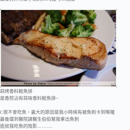
蒜烤香料鮭魚排
是香煎沾有蒜味香料鮭魚排~
C很不會吃魚，最大的原因是我小時候有被魚刺卡到喉嚨
最後還到醫院請醫生伯伯幫我拿出魚刺
造就我吃魚的陰影……….