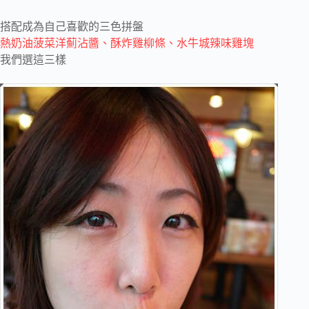
搭配成為自己喜歡的三色拼盤
熱奶油菠菜洋薊沾醬、酥炸雞柳條、水牛城辣味雞塊
我們選這三樣