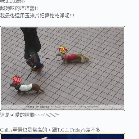
味更加濃郁
超夠味的塔塔醬!!
我最後還用玉米片把醬挖乾淨呢!!!
這是可愛的臘腸~~~^/////////^
Chili's單價也是蠻高的，跟T.G.I. Friday's差不多