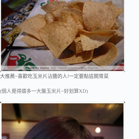
大推薦~喜歡吃玉米片沾醬的人!一定要點這開胃菜
(個人覺得還多一大盤玉米片~好划算XD)