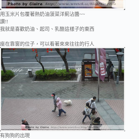
用玉米片包覆著熱奶油菠菜洋薊沾醬~~
讚!!
我就是喜歡奶油、起司、乳酪這樣子的東西
座在靠窗的位子，可以看著來來往往的行人
有狗狗的出現