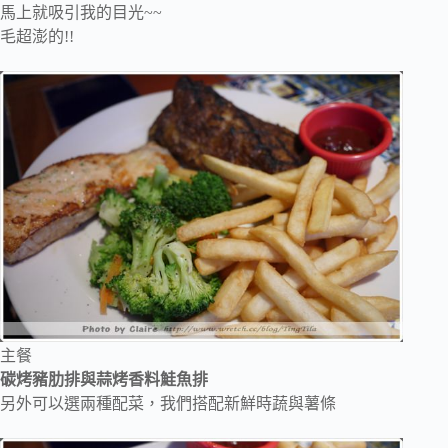
馬上就吸引我的目光~~
毛超澎的!!
主餐
碳烤豬肋排與蒜烤香料鮭魚排
另外可以選兩種配菜，我們搭配新鮮時蔬與薯條