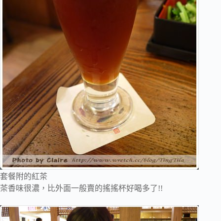
套餐附的紅茶
茶香味很濃，比外面一般賣的搖搖杯好喝多了!!