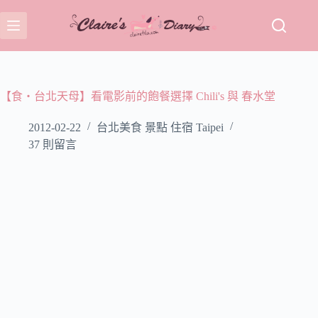
跳
至
主
要
內
容
【食‧台北天母】看電影前的飽餐選擇 Chili's 與 春水堂
2012-02-22
台北美食 景點 住宿 Taipei
37 則留言