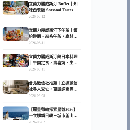
宜蘭力麗威斯汀 Buffet｜知
味西餐廳 Seasonal Tastes 晚
餐早餐吃什麼？
2026-06-12
宜蘭力麗威斯汀下午茶｜繽
紛遊園・森系午茶，森林系
甜點超好拍
2026-06-11
宜蘭力麗威斯汀舞日本料理
｜午間定食，壽喜燒、生魚
片與日式包廂空間
2026-06-11
台北徵信社推薦｜立達徵信
社尋人查址，蒐證調查專家
陪你找回失聯的家人
2026-06-08
【麗星郵輪探索星號2026】
一次解鎖日韓三城市釜山、
長崎、那霸｜餐點升級、表
2026-06-07
演更新、船上慶生超難忘