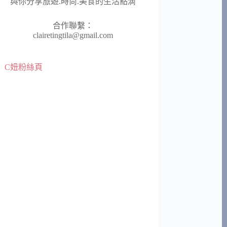
與你分享旅遊.時尚.美食的生活點滴
合作聯繫：
clairetingtila@gmail.com
C妞粉絲頁