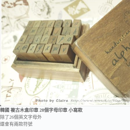
韓國 複古木盒印章 28個字母印章 小寫款
除了26個英文字母外
還會有兩款符號