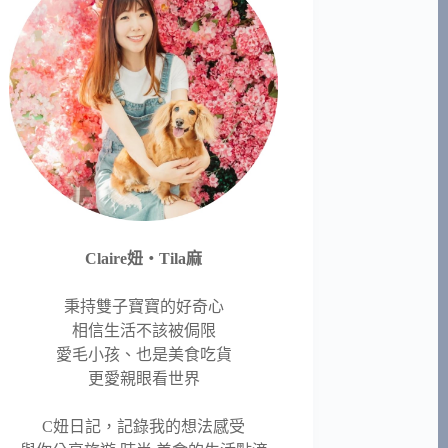
Claire妞‧Tila麻
秉持雙子寶寶的好奇心
相信生活不該被侷限
愛毛小孩、也是美食吃貨
更愛親眼看世界
C妞日記，記錄我的想法感受