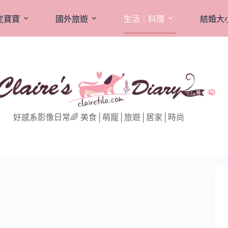
虎寶寶
國外旅遊
生活｜料理
結婚大
好感系影像日常🌈 美食│萌寵│旅遊│居家│時尚