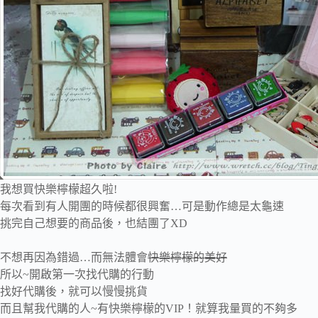
我想買快樂檸檬超久啦!
每次看到有人開團的時候都很興奮…可是動作總是太龜速
挑完自己想要的商品後，也結團了XD
不想再因為錯過…而無法體會
快樂檸檬的美好
所以~開啟第一次找代購的行動
找好代購後，就可以慢慢挑貨
而且幫我代購的人~有快樂檸檬的VIP！就算我量買的不夠多