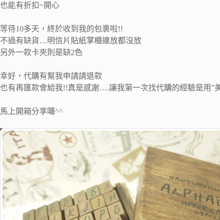
也能有折扣~開心
等待10多天，終於收到我的包裹啦!!
不過有缺貨…明信片貼紙掌櫃連放都沒放
另外一款卡夾則是缺2色
幸好，代購有幫我申請請退款
也有再匯款會給我!!真是感謝….讓我第一次找代購的經驗是用”
馬上開箱分享囉^^