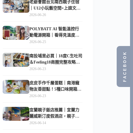
老爺會館台北南西親子住宿
｜U12小玩藝空間×上誼文
化，暑假帶孩子這樣玩
2026-06-26
POLYBATT AI 智能溫控行
動電源開箱｜看得見溫度與
電量，外出更安心的
2026-06-25
10000mAh 行動電源
FACEBOOK
南投埔里必買｜18度C生吐司
＆Feeling18商圈完整攻略，
在地人帶路這樣逛
2026-06-23
皮皮手作千層蛋糕｜南港寵
物友善甜點！5種口味開箱，
比Lady M便宜一半的台北隱
2026-06-23
藏版
宜蘭親子飯店推薦｜宜蘭力
麗威斯汀度假酒店，親子
房、Buffet、泳池、兒童俱樂
2026-06-14
部超適合放電