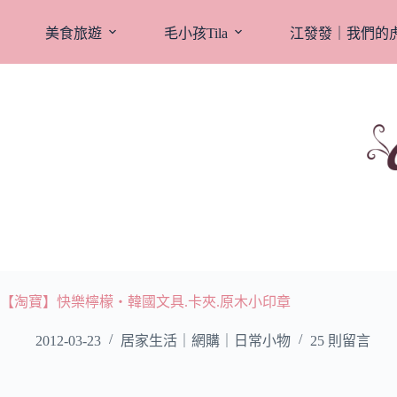
跳
至
美食旅遊
毛小孩Tila
江發發｜我們的
主
要
內
容
【淘寶】快樂檸檬‧韓國文具.卡夾.原木小印章
2012-03-23
居家生活｜網購｜日常小物
25 則留言