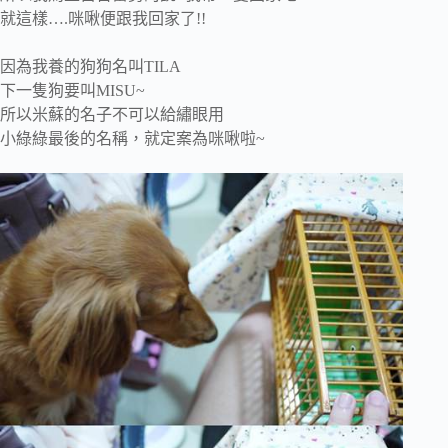
就這樣….咪啾便跟我回家了!!
因為我養的狗狗名叫TILA
下一隻狗要叫MISU~
所以米蘇的名子不可以給繡眼用
小綠綠最後的名稱，就定案為咪啾啦~