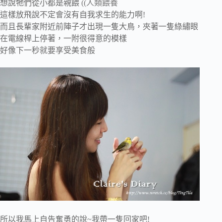
想說牠們從小都是親餵
((人類餵養
這樣放飛說不定會沒有自我求生的能力啊!
而且長輩家附近前陣子才出現一隻大鳥，夾著一隻綠繡眼
在電線桿上停著，一附很得意的模樣
好像下一秒就要享受美食般
所以我馬上自告奮勇的說~我帶一隻回家吧!