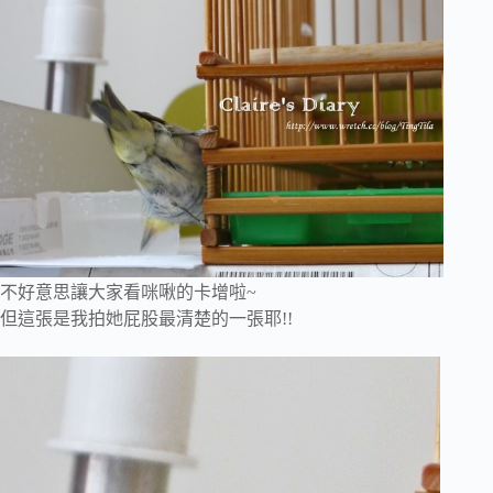
不好意思讓大家看咪啾的卡增啦~
但這張是我拍她屁股最清楚的一張耶!!