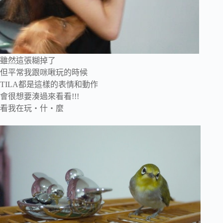
雖然這張糊掉了
但平常我跟咪啾玩的時候
TILA都是這樣的表情和動作
會很想要湊過來看看!!!
看我在玩‧什‧麼