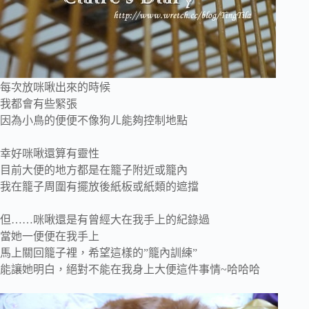
每次放咪啾出來的時候
我都會有些緊張
因為小鳥的便便不像狗ㄦ能夠控制地點
幸好咪啾還算有靈性
目前大便的地方都是在籠子附近或籠內
我在籠子周圍有擺放後紙板或紙類的遮擋
但……咪啾還是有曾經大在我手上的紀錄過
當她一便便在我手上
馬上關回籠子裡，希望這樣的”籠內訓練”
能讓她明白，絕對不能在我身上大便這件事情~哈哈哈