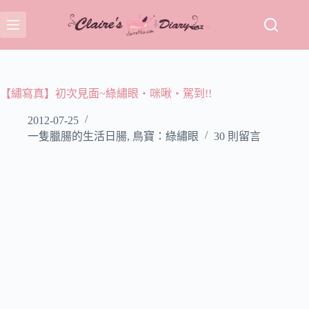
跳
至
主
要
內
容
【繡寫真】初次見面~綠繡眼‧咪啾‧駕到!!
2012-07-25
一隻臘腸的生活日腸
,
鳥寶：綠繡眼
30 則留言