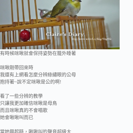
有時候咪啾就會保持姿勢在籠外睡著
咪啾剛帶回來時
我還有上網看怎麼分辨綠繡眼的公母
抱持著~說不定咪啾是公的啊!
看了一些分辨的教學
只讓我更加確信咪啾是母鳥
而且咪啾真的不會唱歌
她會啾啾叫而已
當她興起時，啾啾叫的聲音超級大