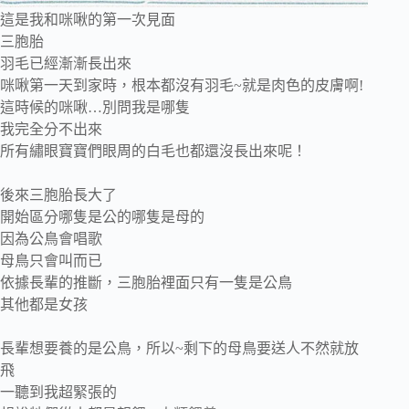
這是我和咪啾的第一次見面
三胞胎
羽毛已經漸漸長出來
咪啾第一天到家時，根本都沒有羽毛~就是肉色的皮膚啊!
這時候的咪啾…別問我是哪隻
我完全分不出來
所有繡眼寶寶們眼周的白毛也都還沒長出來呢！
後來三胞胎長大了
開始區分哪隻是公的哪隻是母的
因為公鳥會唱歌
母鳥只會叫而已
依據長輩的推斷，三胞胎裡面只有一隻是公鳥
其他都是女孩
長輩想要養的是公鳥，所以~剩下的母鳥要送人不然就放
飛
一聽到我超緊張的