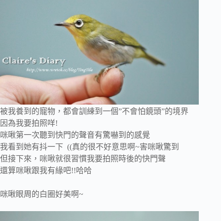
被我養到的寵物，都會訓練到一個”不會怕鏡頭”的境界
因為我要拍照咩!
咪啾第一次聽到快門的聲音有驚嚇到的感覺
我看到她有抖一下 ((真的很不好意思啊~害咪啾驚到
但接下來，咪啾就很習慣我要拍照時後的快門聲
還算咪啾跟我有緣吧!!哈哈
咪啾眼周的白圈好美啊~