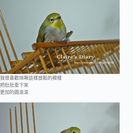
我很喜歡咪啾這樣放鬆的模樣
把肚肚垂下來
更加的圓滾滾