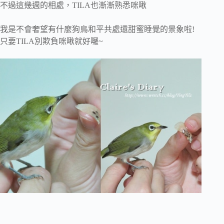
不過這幾週的相處，TILA也漸漸熟悉咪啾
我是不會奢望有什麼狗鳥和平共處還甜蜜睡覺的景象啦!
只要TILA別欺負咪啾就好囉~