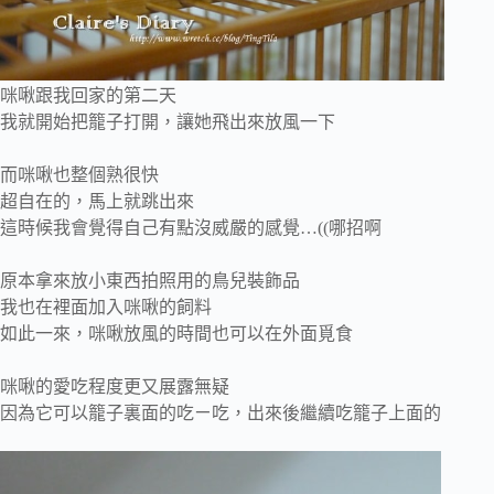
咪啾跟我回家的第二天
我就開始把籠子打開，讓她飛出來放風一下
而咪啾也整個熟很快
超自在的，馬上就跳出來
這時候我會覺得自己有點沒威嚴的感覺…((哪招啊
原本拿來放小東西拍照用的鳥兒裝飾品
我也在裡面加入咪啾的飼料
如此一來，咪啾放風的時間也可以在外面覓食
咪啾的愛吃程度更又展露無疑
因為它可以籠子裏面的吃ㄧ吃，出來後繼續吃籠子上面的