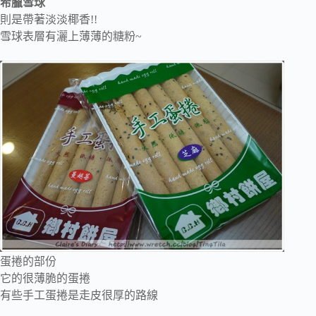
希臘雪球
則是帶著淡淡椰香!!
雪球表層有灑上薄薄的糖粉~
蛋捲的部份
它的很薄脆的蛋捲
有些手工蛋捲是走皮很厚的路線