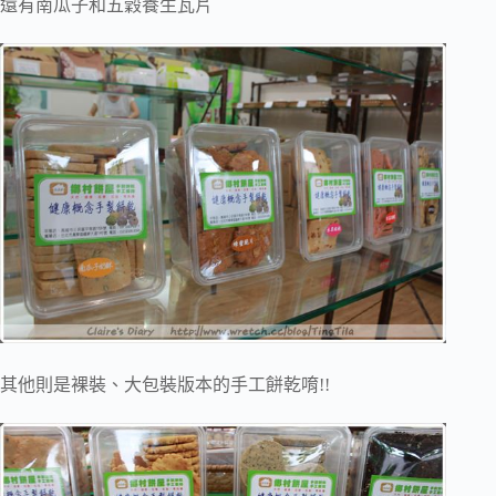
還有南瓜子和五穀養生瓦片
其他則是裸裝、大包裝版本的手工餅乾唷!!