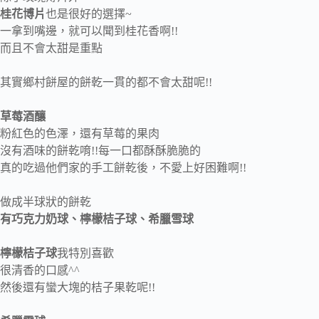
桂花博片
也是很好的選擇~
一拿到嘴邊，就可以聞到桂花香啊!!
而且不會太甜是重點
其實鄉村餅屋的餅乾一貫的都不會太甜呢!!
草莓酒釀
粉紅色的色澤，還有草莓的果肉
沒有酒味的餅乾唷!!每一口都酥酥脆脆的
真的吃過他們家的手工餅乾後，不愛上好困難啊!!
做成半球狀的餅乾
有巧克力奶球、檸檬桔子球、希臘雪球
檸檬桔子球
我特別喜歡
很清香的口感^^
然後還有蠻大塊的桔子果乾呢!!