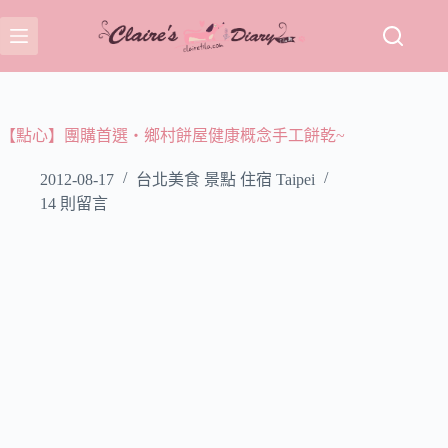
跳
至
主
要
內
容
【點心】團購首選‧鄉村餅屋健康概念手工餅乾~
2012-08-17
台北美食 景點 住宿 Taipei
14 則留言