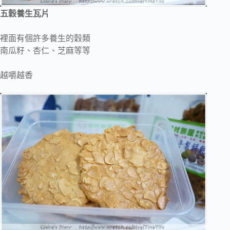
五穀養生瓦片
裡面有個許多養生的穀類
南瓜籽、杏仁、芝麻等等
越嚼越香