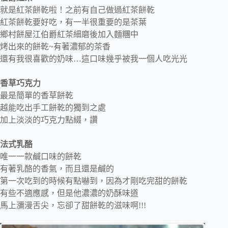
就是紅茶餅乾啦！之前有自己做過紅茶餅乾
紅茶餅乾要好吃，有一半很重要的是茶葉
鄉村餅屋江伯爵紅茶細磨後加入麵糰中
烤出來的餅乾~有著濃郁的茶香
還有我很喜歡的奶味…這口味幾乎被我一個人吃光光
香草巧克力
最是簡單的香草餅乾
越能吃出手工餅乾的獨到之處
加上淡淡的巧克力點綴，讚
法式乳酪
唯一一款鹹口味的餅乾
有著乳酪的香氣，而且還是鹹的
第一次吃到的時候有點嚇到，因為才剛吃完甜的餅乾
有些不適應感，但是他濃濃的奶酥味道
馬上瀰漫舌尖，忘卻了甜餅乾的滋味啊!!!