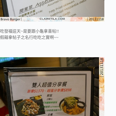
吃發福這天~是要跟小龜拿喜帖!!
假藉拿帖子之名行吃吃之實啊~~