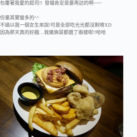
包覆著我愛的起司!! 發福肯定是要再訪的啊~~~
份量其實蠻多的^^
不過以我一個女生來說!可是全部吃光光都沒剩唷XD
因為那天真的好餓…我連旆菜都選了兩樣呢!!哈哈