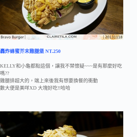
轟炸蜂蜜芥末雞腿堡 NT.250
KELLY和小龜都點這個，讓我不禁懷疑~~~是有那麼好吃
嗎??
雞腿排超大的，端上來後我有想要換餐的衝動
數大便是美咩XD 大塊好吃!!哈哈