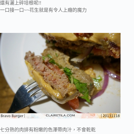
還有灑上碎培根呢!!
一口接一口~~花生就是有令人上癮的魔力
七分熟的肉排有粉嫩的色澤帶肉汁，不會乾乾