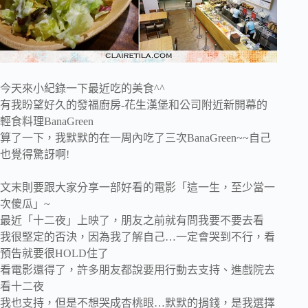
今天來小紀錄一下最近吃的美食^^
有我盼望好久的發福廚房-花生漢堡和公司附近新開幕的
輕食料理BanaGreen
算了一下，我默默的在一周內吃了三次BanaGreen~~自己
也覺得驚訝啊!
文末則要跟大家分享一部好看的電影「這一生，至少當一
次傻瓜」~
最近「十二夜」上映了，朋友之前就有問我要不要去看
我很堅定的否決，因為我了解自己…一定會哭到不行，看
預告就要很HOLD住了
看電影還得了，許多朋友都說要用行動去支持、進戲院去
看十二夜
我也支持，但是不想哭成杏桃眼…默默的捐錢，是我選擇