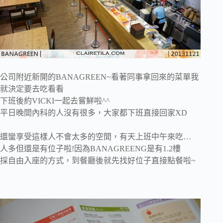
公司附近新開的BANAGREEN~看著同事拿回來的菜單我
就決定要去吃看看
下班後約VICKI一起去嘗鮮啦^^
平日晚間內科的人沒有很多，大家都下班直接回家XD
還蠻享受這樣人不會太多的空間，有天上班中午來吃…
人多但還是有位子啦!因為BANAGREENG是有1.2樓
採自由入座的方式，到餐廳後就先找好位子直接點餐啦~