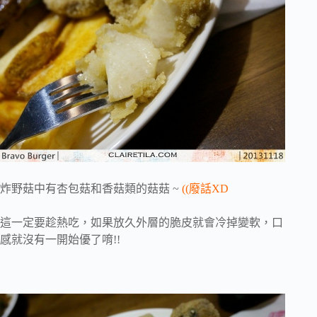
炸野菇中有杏包菇和香菇類的菇菇 ~
((廢話XD
這一定要趁熱吃，如果放久外層的脆皮就會冷掉變軟，口
感就沒有一開始優了唷!!