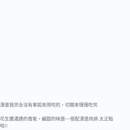
漢堡我完全沒有拿起來用咬的，切開來慢慢吃完
花生醬濃遇的香氣，鹹甜的味道~~搭配漢堡肉排.太正點
啦!!