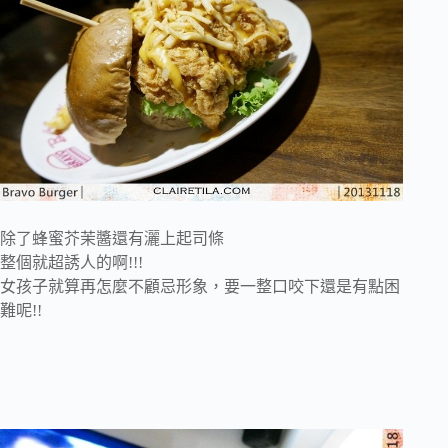
除了蜂蜜芥茉醬還有灑上起司條
整個就超誘人的啊!!!
女孩子就算再怎麼不顧忌形象，要一整口咬下還是有點困
難呢!!