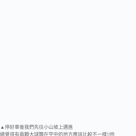
▲停好車後我們先往小山坡上邁進
總覺得有兩顆大球飄在空中的地方應該比較不一樣!!哈