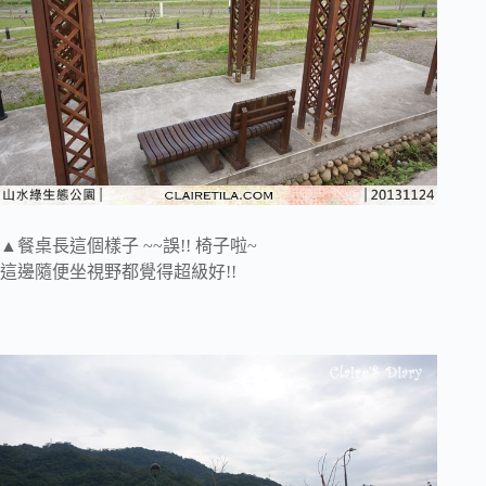
▲餐桌長這個樣子 ~~誤!! 椅子啦~
這邊隨便坐視野都覺得超級好!!