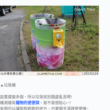
▲垃圾桶
設置還蠻多個，所以垃圾就別隨處亂丟啊!
桶測還有
寵物的便便袋
，是不是很貼心~?
有個可以讓狗狗跑跑的地方，也要隨手清理便便唷~