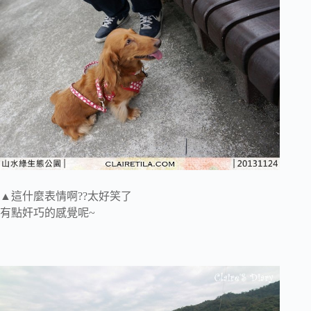
▲這什麼表情啊??太好笑了
有點奸巧的感覺呢~