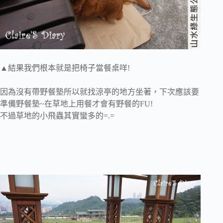
▲結果我們根本就是把椅子當餐桌咩!
因為沒有帶野餐墊所以就找涼亭的地方坐著，下次應該要
準備野餐墊~在草地上用餐才會有野餐的FU!
不過草地的小飛蟲其實蠻多的=.=