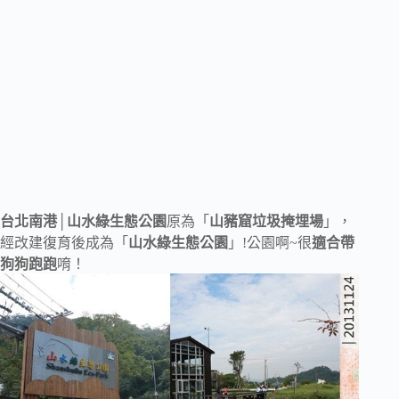
台北南港│山水綠生態公園
原為「
山豬窟垃圾掩埋場
」，
經改建復育後成為「
山水綠生態公園
」!公園啊~很
適合帶
狗狗跑跑
唷！