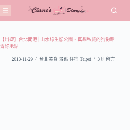
跳
至
主
要
內
容
【出遊】台北南港│山水綠生態公園‧真想私藏的狗狗踏
青好地點
2013-11-29
台北美食 景點 住宿 Taipei
3 則留言