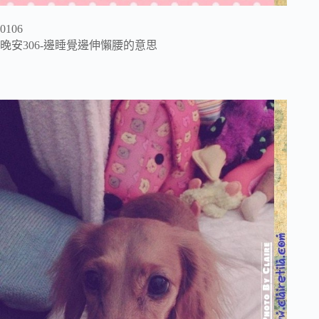
0106
晚安306-邊睡覺邊伸懶腰的意思