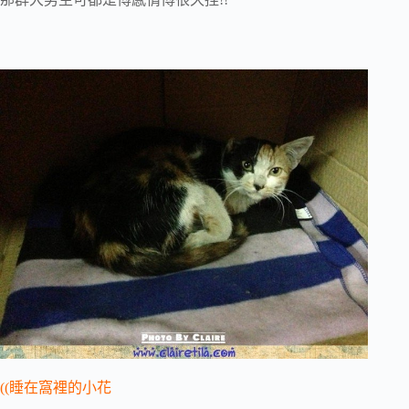
((睡在窩裡的小花