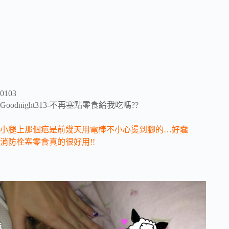
0103
Goodnight313-不再塞點零食給我吃嗎??
小腿上那個疤是前幾天用電棒不小心燙到腳的…好蠢
消防栓塞零食真的很好用!!