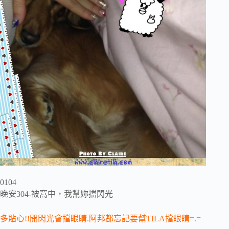
0104
晚安304-被窩中，我幫妳擋閃光
多貼心!!開閃光會擋眼睛.阿邦都忘記要幫TILA擋眼睛=.=