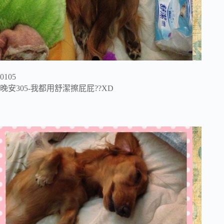
0105
晚安305-我都用舒潔擦屁屁??XD