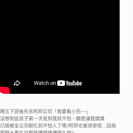
周五下班後先去阿邦公司「我要看小花~~」
沒想到這孩子第一次見到我就不怕，願意讓我摸摸
已經被全公司馴化到不怕人了嗎?阿邦也覺得奇怪…因為
那群大男生可都是博感情博很久捏!!