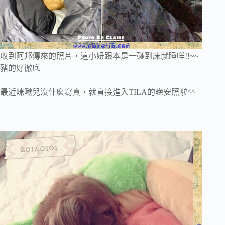
收到阿邦傳來的照片，這小妞跟本是一碰到床就睡咩!!~~
豬的好徹底
最近咪啾兒沒什麼寫真，就直接進入TILA的晚安照啦^^