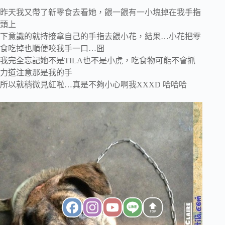
昨天我又帶了新零食去看她，餵一餵有一小塊掉在我手指
頭上
下意識的就持接拿自己的手指去餵小花，結果…小花把零
食吃掉也順便咬我手一口…囧
我完全忘記她不是TILA也不是小虎，吃食物可能不會抓
力道注意那是我的手
所以就稍微見紅啦…真是不夠小心啊我XXXD 哈哈哈
TOP