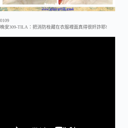
0109
晚安309-TILA：把消防栓藏在衣服裡面真得很奸詐耶!