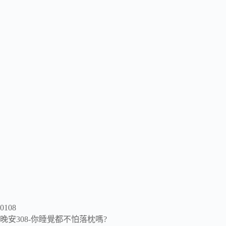
0108
晚安308-你睡覺都不怕落枕嗎?