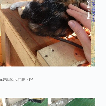
((幹麻摸我屁股 ~瞪