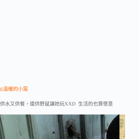
((溫暖的小窩
供水又供餐，還供野鼠讓她玩XXD 生活的也算愜意