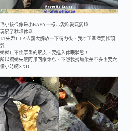
毛小孩很像是小BABY一樣…愛吃愛玩愛睡
玩累了就想休息
1/1先帶TILA去藝大解放一下精力後，我才正準備要修頭
髮
她就止不住厚重的眼皮，要進入休眠狀態!!
所以讓她先跟阿邦回家休息，不然我燙加染差不多也要六
個小時啊XXD