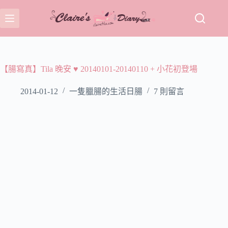
跳
至
主
要
內
容
【腸寫真】Tila 晚安 ♥ 20140101-20140110 + 小花初登場
2014-01-12
一隻臘腸的生活日腸
7 則留言