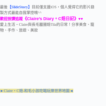
最後
【SlideStory】
目前僅支援iOS，個人覺得它的影片錄
製方式最能自我掌控唷^^
《Claire’s Diary。C妞日記》
歡迎按讚追蹤
♥♥
愛上生活‧Claire與長毛臘腸妞Tila的日常！分享美食、寵
物、手作、旅遊、美妝
►Claire‧C妞-和毛小孩吃喝玩樂世界地圖◄