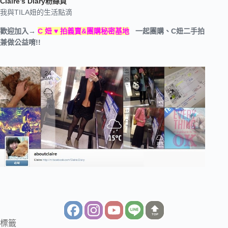
Claire’s Diary粉絲頁
我與TILA妞的生活點滴
歡迎加入→
C 妞 ♥ 拍義賣&團購秘密基地
一起團購、C妞二手拍
兼做公益唷!!
TOP
標籤