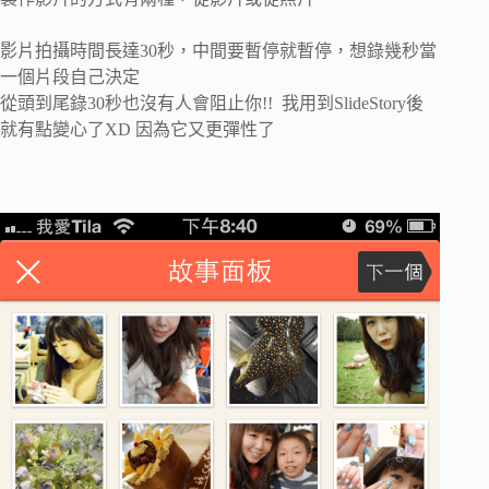
影片拍攝時間長達30秒，中間要暫停就暫停，想錄幾秒當
一個片段自己決定
從頭到尾錄30秒也沒有人會阻止你!! 我用到SlideStory後
就有點變心了XD 因為它又更彈性了