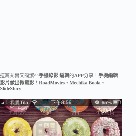
這篇充實又簡潔^^
手機錄影 編輯
的
APP
分享！
手機編輯
影片做出微電影
！
RoadMovies、Mechika Boola、
SlideStory