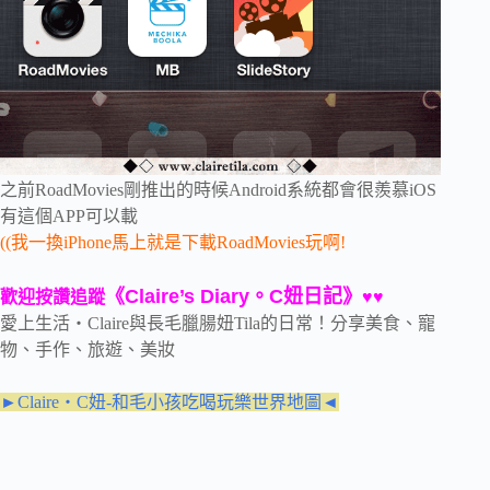
之前RoadMovies剛推出的時候Android系統都會很羨慕iOS
有這個APP可以載
((我一換iPhone馬上就是下載RoadMovies玩啊!
《Claire’s Diary。C妞日記》
歡迎按讚追蹤
♥♥
愛上生活‧Claire與長毛臘腸妞Tila的日常！分享美食、寵
物、手作、旅遊、美妝
►Claire‧C妞-和毛小孩吃喝玩樂世界地圖◄