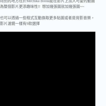
特別的地方在於Mechika Boola能在影片上加入可愛的動圖
為整個影片更添趣味性!! 想加幾張圖就加幾張圖~~
也可以透過一些程式互動換取更多貼圖或者是背影音樂，
影片濾鏡一樣有9款選擇