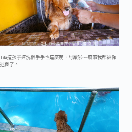
Tila這孩子連洗個手手也這麼萌，討厭啦~~麻麻我都被你
迷倒了。