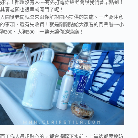
好早！都還沒有人~~有先打電話給老闆說我們會早點到！
其實老闆也很早就開門了呢！
入園後老闆就會來跟你解說園內提供的設施、一些要注意
的事項，還有先收費！就是剛剛貼給大家看的門票啦~~小
狗300、大狗500！一整天讓你游過癮！
而工作人員超熱心的，都會提醒下水前、上岸後都要擦防