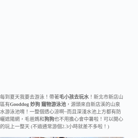
每到夏天我要去游泳！帶著
毛小孩去玩水
！新北市新店山
區有
Gooddog 妙狗 寵物游泳池
，源頭來自新店溪的山泉
水游泳池唷！一整個透心涼啊~而且深淺水池上方都有防
曬遮陽網，毛爸媽和
狗狗
也不用擔心會中暑啦！可以開心
的玩上一整天 (不過通常游個2.3小時就差不多啦！)