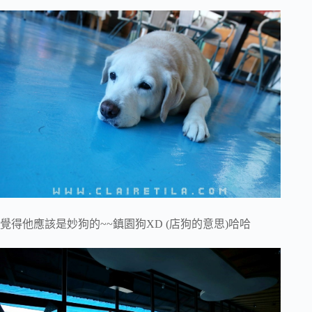
覺得他應該是妙狗的~~鎮園狗XD (店狗的意思)哈哈