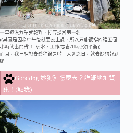
一早還沒九點就報到，打算搶當第一名！
((其實是因為中午後就要去上課，所以只能很撐的睡五個
小時就出門帶Tila玩水，工作/念書/Tila必須平衡))
而且，我已經想去妙狗很久啦！大暑之日，就去妙狗報到
囉！
Gooddog 妙狗》怎麼去？詳細地址資
訊！(點我)