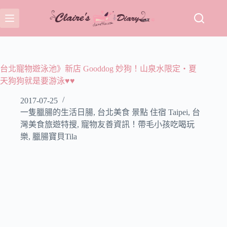
跳
至
主
要
內
容
台北寵物遊泳池》新店 Gooddog 妙狗！山泉水限定‧夏
天狗狗就是要游泳♥♥
2017-07-25
一隻臘腸的生活日腸
,
台北美食 景點 住宿 Taipei
,
台
灣美食旅遊特搜
,
寵物友善資訊！帶毛小孩吃喝玩
樂
,
臘腸寶貝Tila