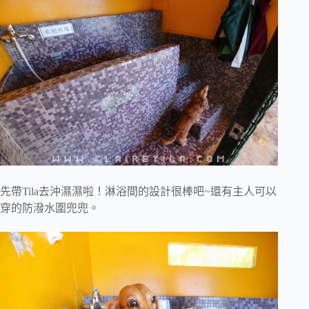
先帶Tila去沖濕濕啦！淋浴間的設計很棒吧~還有主人可以
穿的防潑水圍兜兜。