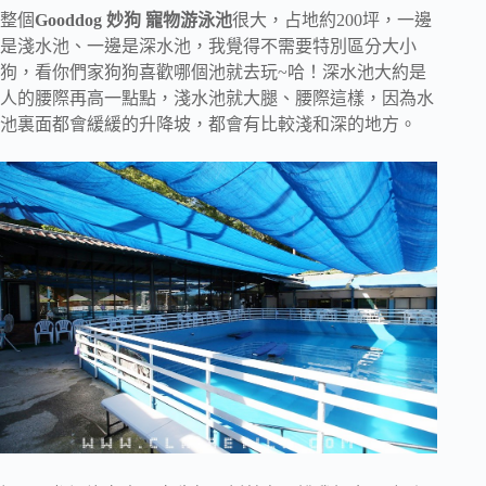
整個
Gooddog 妙狗 寵物游泳池
很大，占地約200坪，一邊
是淺水池、一邊是深水池，我覺得不需要特別區分大小
狗，看你們家狗狗喜歡哪個池就去玩~哈！深水池大約是
人的腰際再高一點點，淺水池就大腿、腰際這樣，因為水
池裏面都會緩緩的升降坡，都會有比較淺和深的地方。