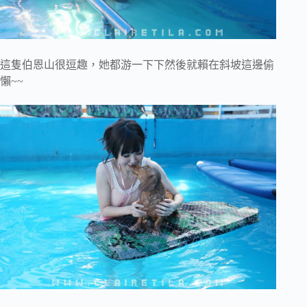
這隻伯恩山很逗趣，她都游一下下然後就賴在斜坡這邊偷
懶~~