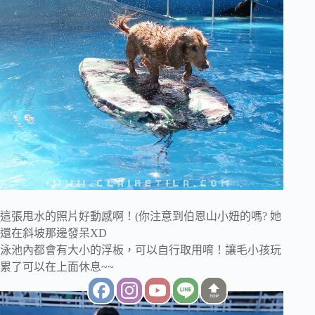
這張甩水的照片好動感啊！(你注意到伯恩山小妞的嗎? 她
還在斜坡那邊發呆XD
泳池內都會有大小的浮板，可以自行取用唷！讓毛小孩玩
累了可以在上面休息~~
TOP