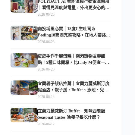
POLYBATT AI 智能溫控行動電源開箱
｜看得見溫度與電量，外出更安心的
10000mAh 行動電源
2026-06-25
南投埔里必買｜18度C生吐司＆
Feeling18商圈完整攻略，在地人帶路這
樣逛
2026-06-23
皮皮手作千層蛋糕｜南港寵物友善甜
點！5種口味開箱，比Lady M便宜一半
的台北隱藏版
2026-06-23
宜蘭親子飯店推薦｜宜蘭力麗威斯汀度
假酒店，親子房、Buffet、泳池、兒童
俱樂部超適合放電
2026-06-14
宜蘭力麗威斯汀 Buffet｜知味西餐廳
Seasonal Tastes 晚餐早餐吃什麼？
2026-06-12