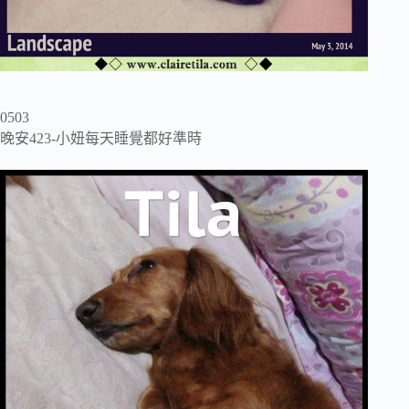
0503
晚安423-小妞每天睡覺都好準時