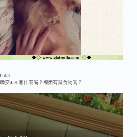
0508
晚安428-嘟什麼嘴？裡面有藏食物嗎？