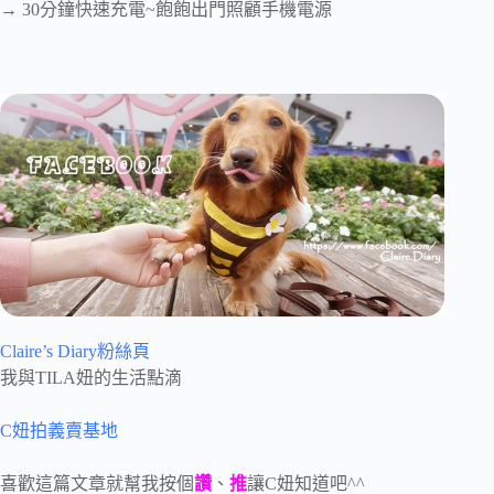
→ 30分鐘快速充電~飽飽出門照顧手機電源
Claire’s Diary粉絲頁
我與TILA妞的生活點滴
C妞拍義賣基地
喜歡這篇文章就幫我按個
讚
、
推
讓C妞知道吧^^