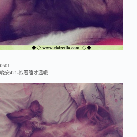
0501
晚安421-抱著睡才溫暖