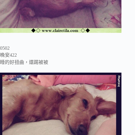
0502
晚安422
睡的好扭曲，還踢被被