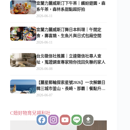
宜蘭力麗威斯汀下午茶｜繽紛遊園・森
系午茶，森林系甜點超好拍
2026-06-11
宜蘭力麗威斯汀舞日本料理｜午間定
食，壽喜燒、生魚片與日式包廂空間
2026-06-11
台北徵信社推薦｜立達徵信社尋人查
址，蒐證調查專家陪你找回失聯的家人
2026-06-08
【麗星郵輪探索星號2026】一次解鎖日
韓三城市釜山、長崎、那霸｜餐點升
級、表演更新、船上慶生超難忘
2026-06-07
C妞好物育兒福利社
TOP