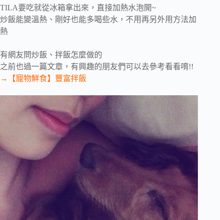
TILA要吃就從冰箱拿出來，直接加熱水泡開~
炒飯能變溫熱、剛好也能多喝些水，不用再另外用方法加
熱
有網友問炒飯、拌飯怎麼做的
之前也過一篇文章，有興趣的朋友們可以去參考看看唷!!
→【寵物鮮食】豐富拌飯