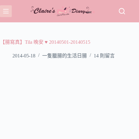
跳
至
主
要
內
容
【腸寫真】Tila 晚安 ♥ 20140501-20140515
2014-05-18
一隻臘腸的生活日腸
14 則留言