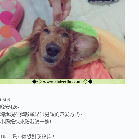
0506
晚安426-
聽說現在彈額頭是很另類的示愛方式~
小腸妞快來陪我演一齣!!
Tila：驚~ 你想對我幹嘛!!