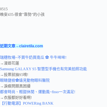
0515
晚安435-很會”靠勢”的小孩
近期文章→clairetila.com
瑞穗牧場~不買牛奶買南瓜 ✿ 牛牛哞哞!
→漫遊花蓮
Samsung GALAXY S5 智慧型手機也有完美拍照功能
→投票就抽S5唷!
眼睛健檢✿遠見動物眼科醫院
→淚痕問題真困擾
都會時尚、輕甜休閒、運動風~fisso一次滿足!
→衣服都好好看啊!
【行動電源】POWERing BANK